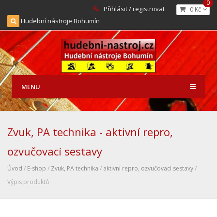
0
Přihlásit / registrovat
0 Kč
Hudební nástroje Bohumín
MENU
Zvuk, PA technika - aktivní repro,
ozvučovací sestavy
Úvod
/
E-shop
/
Zvuk, PA technika
/
aktivní repro, ozvučovací sestavy
/
Výpis produktů