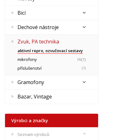
Bicí
Dechové nástroje
Zvuk, PA technika
aktivní repro, ozvučovací sestavy
mikrofony
(1)
(6)
příslušenství
(7)
Gramofony
Bazar, Vintage
Výrobci a značky
Seznam výrobců