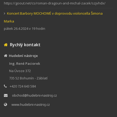
https://goout.net/cs/roman-dragoun-and-michal-zacek/szjvhdx/
Koncert Barbory MOCHOWÉ v doprovodu violoncella Šimona
Marka
pátek 26.4.2024 v 19 hodin
Rychlý kontakt
Hudební nástroje
Ing. René Paciorek
Na Úvoze 372
735 52 Bohumín - Záblatí
+420 724 643 584
obchod@hudebni-nastroj.cz
www.hudebni-nastroj.cz