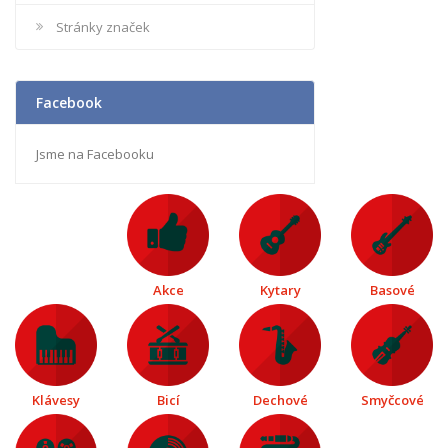
Stránky značek
Facebook
Jsme na Facebooku
Akce
Kytary
Basové
Klávesy
Bicí
Dechové
Smyčcové