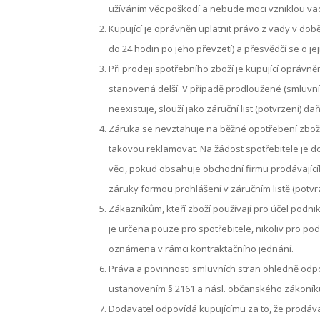
užíváním věc poškodí a nebude moci vzniklou va
Kupující je oprávněn uplatnit právo z vady v době
do 24 hodin po jeho převzetí) a přesvědčí se o je
Při prodeji spotřebního zboží je kupující oprávn
stanovená delší. V případě prodloužené (smluvní) 
neexistuje, slouží jako záruční list (potvrzení) d
Záruka se nevztahuje na běžné opotřebení zboží 
takovou reklamovat. Na žádost spotřebitele je 
věci, pokud obsahuje obchodní firmu prodávající
záruky formou prohlášení v záručním listě (potvrz
Zákazníkům, kteří zboží používají pro účel pod
je určena pouze pro spotřebitele, nikoliv pro pod
oznámena v rámci kontraktačního jednání.
Práva a povinnosti smluvních stran ohledně odp
ustanovením § 2161 a násl. občanského zákoníku
Dodavatel odpovídá kupujícímu za to, že prodáv