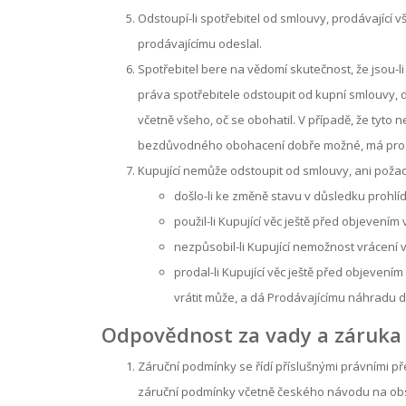
Odstoupí-li spotřebitel od smlouvy, prodávající v
prodávajícímu odeslal.
Spotřebitel bere na vědomí skutečnost, že jsou-l
práva spotřebitele odstoupit od kupní smlouvy, d
včetně všeho, oč se obohatil. V případě, že tyt
bezdůvodného obohacení dobře možné, má prodáv
Kupující nemůže odstoupit od smlouvy, ani požadov
došlo-li ke změně stavu v důsledku prohlíd
použil-li Kupující věc ještě před objevením 
nezpůsobil-li Kupující nemožnost vrácen
prodal-li Kupující věc ještě před objevením v
vrátit může, a dá Prodávajícímu náhradu do 
Odpovědnost za vady a záruka
Záruční podmínky se řídí příslušnými právními p
záruční podmínky včetně českého návodu na obs