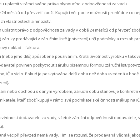
du uplatnit v rámci svého práva plynoucího z odpovědnosti za vadu.
 24 měsíců od převzetí zboží. Kupující věc podle možnosti prohlédne co nej
jích vlastnostech a množství.
ěn uplatnit právo z odpovědnosti za vady v době 24 měsíců od převzetí zbož
záruky prodávající v záručním listě (potvrzení) určí podmínky a rozsah pro
aňový doklad – faktura.
(nebo jeho dílů) způsobené používáním. Kratší životnost výrobku v takové
dodavatel povinen poskytnout záruku písemnou formou (záruční list/potv
ho, IČ a sídlo. Pokud je poskytována delší doba než doba uvedená v bodě 7
ení).
nikání nebo obchodu s daným výrobkem, záruční dobu stanovuje konkrétní
nikatele, kteří zboží kupují v rámci své podnikatelské činnosti (nákup na I
ovědnosti dodavatele za vady, včetně záruční odpovědnosti dodavatele, s
).
aná věc při převzetí nemá vady. Tím se rozumí, že prodávaná věc má jako