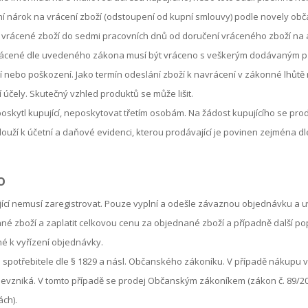
tní nárok na vrácení zboží (odstoupení od kupní smlouvy) podle novely ob
za vrácené zboží do sedmi pracovních dnů od doručení vráceného zboží na
vrácené dle uvedeného zákona musí být vráceno s veškerým dodávaným př
 nebo poškození. Jako termín odeslání zboží k navrácení v zákonné lhůtě
účely. Skutečný vzhled produktů se může lišit.
oskytl kupující, neposkytovat třetím osobám. Na žádost kupujícího se prod
ouží k účetní a daňové evidenci, kterou prodávající je povinen zejména dl
o
ící nemusí zaregistrovat. Pouze vyplní a odešle závaznou objednávku a uv
é zboží a zaplatit celkovou cenu za objednané zboží a případně další po
é k vyřízení objednávky.
spotřebitele dle § 1829 a násl. Občanského zákoníku. V případě nákupu v
evzniká. V tomto případě se prodej Občanským zákoníkem (zákon č. 89/201
ch).