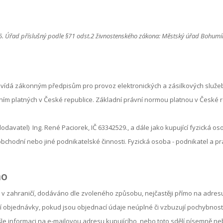
95. Úřad příslušný podle §71 odst.2 živnostenského zákona: Městský úřad Bohumí
ídá zákonným předpisům pro provoz elektronických a zásilkových služeb.
m platných v České republice. Základní právní normou platnou v České r
davatel) Ing. René Paciorek, IČ 63342529., a dále jako kupující fyzická oso
obchodní nebo jiné podnikatelské činnosti. Fyzická osoba - podnikatel a 
ho
i v zahraničí, dodáváno dle zvoleného způsobu, nejčastěji přímo na adre
ní objednávky, pokud jsou objednací údaje neúplné či vzbuzují pochybnos
šle informaci na e-mailovou adresu kupujícího, nebo toto sdělí písemně ne