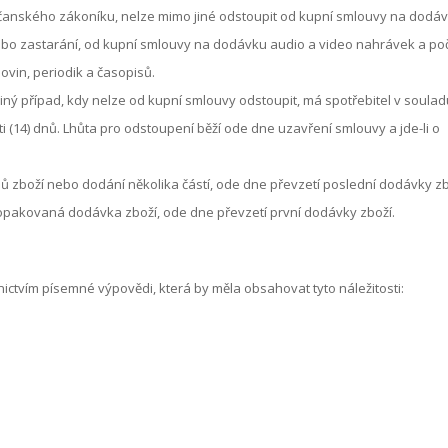
Občanského zákoníku, nelze mimo jiné odstoupit od kupní smlouvy na dodáv
bo zastarání, od kupní smlouvy na dodávku audio a video nahrávek a počít
ovin, periodik a časopisů.
o jiný případ, kdy nelze od kupní smlouvy odstoupit, má spotřebitel v sou
i (14) dnů. Lhůta pro odstoupení běží ode dne uzavření smlouvy a jde-li o
ů zboží nebo dodání několika částí, ode dne převzetí poslední dodávky z
opakovaná dodávka zboží, ode dne převzetí první dodávky zboží.
ictvím písemné výpovědi, která by měla obsahovat tyto náležitosti: