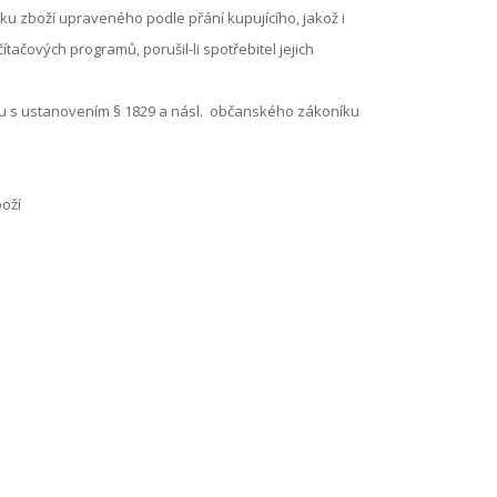
ku zboží upraveného podle přání kupujícího, jakož i
ačových programů, porušil-li spotřebitel jejich
ladu s ustanovením § 1829 a násl. občanského zákoníku
boží