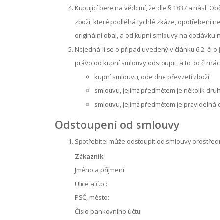
Kupující bere na vědomí, že dle § 1837 a násl. 
zboží, které podléhá rychlé zkáze, opotřebení ne
originální obal, a od kupní smlouvy na dodávku n
Nejedná-li se o případ uvedený v článku 6.2. či 
právo od kupní smlouvy odstoupit, a to do čtrnáct
kupní smlouvu, ode dne převzetí zboží
smlouvu, jejímž předmětem je několik druh
smlouvu, jejímž předmětem je pravidelná 
Odstoupení od smlouvy
Spotřebitel může odstoupit od smlouvy prostředn
Zákazník
Jméno a příjmení:
Ulice a č.p.:
PSČ, město:
Číslo bankovního účtu: