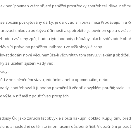
šak není povinen vrátit přijaté peněžní prostředky spotřebiteli dříve, než 
i se zbožím poskytovány dárky, je darovací smlouva mezi Prodávajícím a Ku
arovací smlouva pozbývá účinnosti a spotřebitel je povinen spolu s vrácen
o nebudou vráceny zpět, budou tyto hodnoty chápány jako bezdůvodné oboh
ající právo na peněžitou náhradu ve výši obvyklé ceny.
at dodání nové věci, nemůže-li věc vrátit v tom stavu, v jakém ji obdržel. 
ky za účelem zjištění vady věci,
vady,
í věci v nezměněném stavu jednáním anebo opomenutím, nebo
ady, spotřeboval-li ji, anebo pozměnil-li věc při obvyklém použití; stalo-li se
výše, v níž měl z použití věci prospěch.
ředpisy ČR. Jako záruční list obvykle slouží nákupní doklad. Kupujícímu 
luhu a následně se těmito informacemi důsledně řídit. V opačném případ