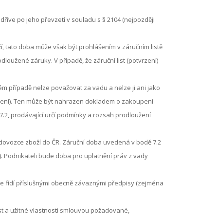
dříve po jeho převzetí v souladu s § 2104 (nejpozději
í, tato doba může však být prohlášením v záručním listě
dloužené záruky. V případě, že záruční list (potvrzení)
m případě nelze považovat za vadu a nelze ji ani jako
rzení). Ten může být nahrazen dokladem o zakoupení
.2, prodávající určí podmínky a rozsah prodloužení
 dovozce zboží do ČR. Záruční doba uvedená v bodě 7.2
Č). Podnikateli bude doba pro uplatnění práv z vady
e řídí příslušnými obecně závaznými předpisy (zejména
st a užitné vlastnosti smlouvou požadované,