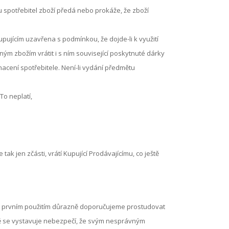
mu spotřebitel zboží předá nebo prokáže, že zboží
pujícím uzavřena s podmínkou, že dojde-li k využití
ým zbožím vrátit i s ním související poskytnuté dárky
acení spotřebitele. Není-li vydání předmětu
To neplatí,
 tak jen zčásti, vrátí Kupující Prodávajícímu, co ještě
před prvním použitím důrazně doporučujeme prostudovat
ě se vystavuje nebezpečí, že svým nesprávným