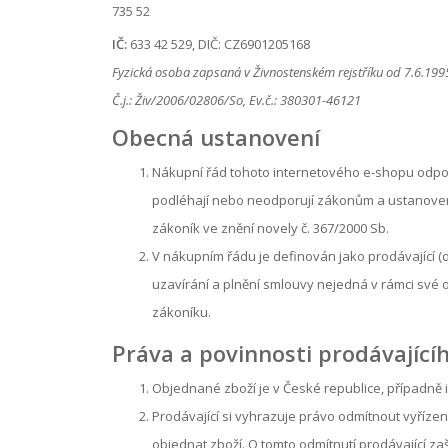
735 52
IČ:
633 42 529, DIČ: CZ6901205168
Fyzická osoba zapsaná v Živnostenském rejstříku od 7.6.19
Č.j.: Živ/2006/02806/So, Ev.č.: 380301-46121
Obecná ustanovení
Nákupní řád tohoto internetového e-shopu odpov
podléhají nebo neodporují zákonům a ustanovení
zákoník ve znění novely č. 367/2000 Sb.
V nákupním řádu je definován jako prodávající (do
uzavírání a plnění smlouvy nejedná v rámci své 
zákoníku.
Práva a povinnosti prodávající
Objednané zboží je v České republice, případně 
Prodávající si vyhrazuje právo odmítnout vyříze
objednat zboží. O tomto odmítnutí prodávající za