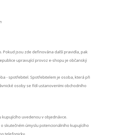
n
 Pokud jsou zde definována další pravidla, pak
epublice upravující provoz e-shopu je občanský
ba - spotřebitel. Spotřebitelem je osoba, která při
právnické osoby se řídí ustanoveními obchodního
su kupujícího uvedenou v objednávce.
t o skutečném úmyslu potencionálního kupujícího
bo telefonicky.