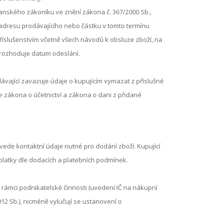
čanského zákoníku ve znění zákona č. 367/2000 Sb.,
 adresu prodávajícího nebo částku v tomto termínu
íslušenstvím včetně všech návodů k obsluze zboží, na
 rozhoduje datum odeslání.
ávající zavazuje údaje o kupujícím vymazat z příslušné
e zákona o účetnictví a zákona o dani z přidané
ede kontaktní údaje nutné pro dodání zboží. Kupující
platky dle dodacích a platebních podmínek.
 rámci podnikatelské činnosti (uvedení IČ na nákupní
2 Sb.), nicméně vylučují se ustanovení o