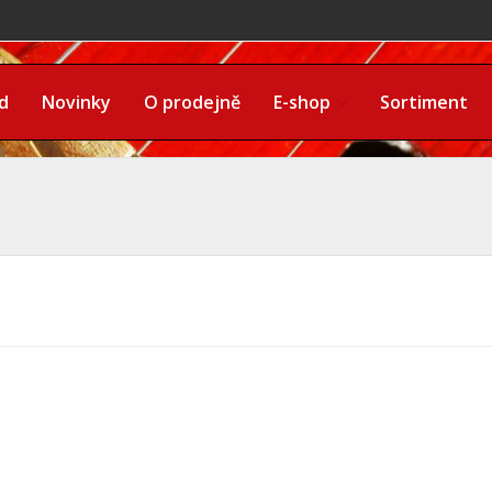
d
Novinky
O prodejně
E-shop
Sortiment