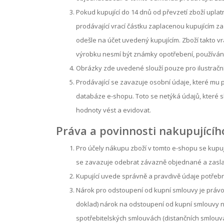
Pokud kupující do 14 dnů od převzetí zboží upla
prodávající vrací částku zaplacenou kupujícím 
odešle na účet uvedený kupujícím. Zboží takto 
výrobku nesmí být známky opotřebení, používání
Obrázky zde uvedené slouží pouze pro ilustrační 
Prodávající se zavazuje osobní údaje, které mu p
databáze e-shopu. Toto se netýká údajů, které sl
hodnoty vést a evidovat.
Práva a povinnosti nakupujícíh
Pro účely nákupu zboží v tomto e-shopu se kupuj
se zavazuje odebrat závazně objednané a zaslan
Kupující uvede správně a pravdivě údaje potřebn
Nárok pro odstoupení od kupní smlouvy je právo 
doklad) nárok na odstoupení od kupní smlouvy n
spotřebitelských smlouvách (distančních smlouvá