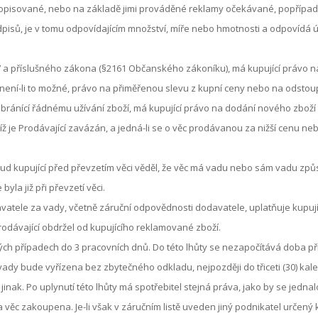
isované, nebo na základě jimi prováděné reklamy očekávané, popřípadě j
sů, je v tomu odpovídajícím množství, míře nebo hmotnosti a odpovídá účel
.7 a příslušného zákona (§2161 Občanského zákoníku), má kupující právo 
není-li to možné, právo na přiměřenou slevu z kupní ceny nebo na odstoup
 bránící řádnému užívání zboží, má kupující právo na dodání nového zbož
íž je Prodávající zavázán, a jedná-li se o věc prodávanou za nižší cenu n
ud kupující před převzetím věci věděl, že věc má vadu nebo sám vadu způso
yla již při převzetí věci.
avatele za vady, včetně záruční odpovědnosti dodavatele, uplatňuje kupuj
odávající obdržel od kupujícího reklamované zboží.
ých případech do 3 pracovních dnů. Do této lhůty se nezapočítává doba p
y bude vyřízena bez zbytečného odkladu, nejpozději do třiceti (30) kal
nak. Po uplynutí této lhůty má spotřebitel stejná práva, jako by se jedna
 věc zakoupena. Je-li však v záručním listě uveden jiný podnikatel určený 