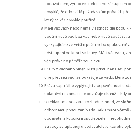
dodavatelem, výrobcem nebo jeho zástupcem pop
obvyklé, že odpovídá požadavkům právních předpi
který se věc obvykle používá.
Má-li věc vady nebo nemá vlastnosti dle bodu 7
dodání nové věci bez vad nebo nové součásti, a 
vyskytující se ve větším počtu nebo opakovaně a
odstoupení od kupní smlouvy. Má-li věc vadu, z n
věci právo na přiměřenou slevu.
Právo z vadného plnění kupujícímu nenáleží, pok
dne převzetí věci, se považuje za vadu, která zde b
Práva kupujícího vyplývající z odpovědnosti dod
uplatnění reklamace se považuje okamžik, kdy pr
O reklamaci dodavatel rozhodne ihned, ve složit
odbornému posouzení vady. Reklamace včetně vad
dodavatel s kupujícím spotřebitelem nedohodne ji
za vady se uplatňují u dodavatele, u kterého byla