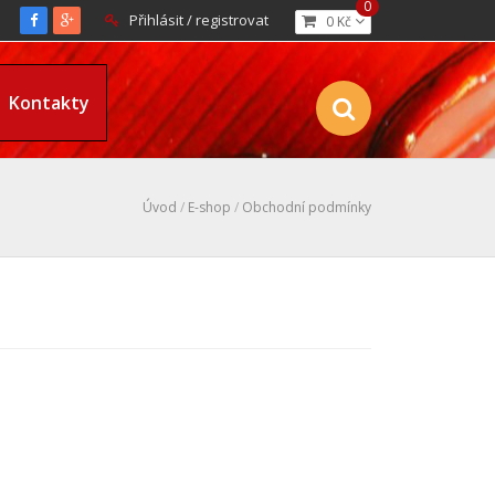
0
Přihlásit / registrovat
0 Kč
Kontakty
Úvod
/
E-shop
/
Obchodní podmínky