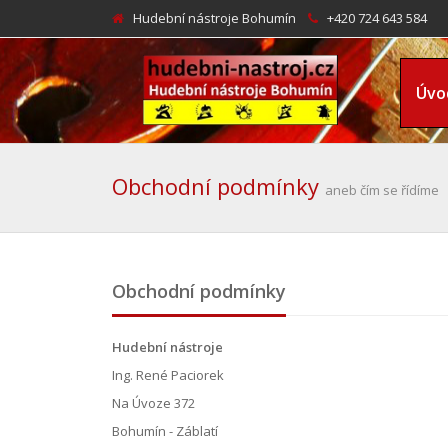
Hudební nástroje Bohumín
+420 724 643 584
Úvo
Obchodní podmínky
aneb čím se řídíme
Obchodní podmínky
Hudební nástroje
Ing. René Paciorek
Na Úvoze 372
Bohumín - Záblatí