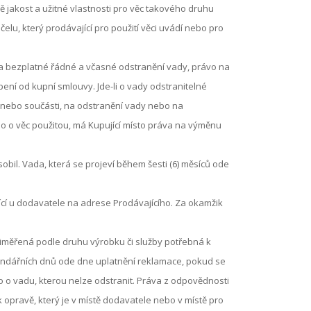
akost a užitné vlastnosti pro věc takového druhu
u, který prodávající pro použití věci uvádí nebo pro
na bezplatné řádné a včasné odstranění vady, právo na
ení od kupní smlouvy. Jde-li o vady odstranitelné
í nebo součásti, na odstranění vady nebo na
ebo o věc použitou, má Kupující místo práva na výměnu
bil. Vada, která se projeví během šesti (6) měsíců ode
ící u dodavatele na adrese Prodávajícího. Za okamžik
řiměřená podle druhu výrobku či služby potřebná k
endářních dnů ode dne uplatnění reklamace, pokud se
lo o vadu, kterou nelze odstranit. Práva z odpovědnosti
k opravě, který je v místě dodavatele nebo v místě pro