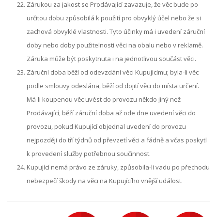
Zárukou za jakost se Prodávající zavazuje, že věc bude po
určitou dobu způsobilá k použití pro obvyklý účel nebo že si
zachová obvyklé vlastnosti. Tyto účinky má i uvedení záruční
doby nebo doby použitelnosti věci na obalu nebo v reklamě.
Záruka může být poskytnuta i na jednotlivou součást věci.
Záruční doba běží od odevzdání věci Kupujícímu; byla-li věc
podle smlouvy odeslána, běží od dojití věci do místa určení.
Má-li koupenou věc uvést do provozu někdo jiný než
Prodávající, běží záruční doba až ode dne uvedení věci do
provozu, pokud Kupující objednal uvedení do provozu
nejpozději do tří týdnů od převzetí věci a řádně a včas poskytl
k provedení služby potřebnou součinnost.
Kupující nemá právo ze záruky, způsobila-li vadu po přechodu
nebezpečí škody na věci na Kupujícího vnější událost.