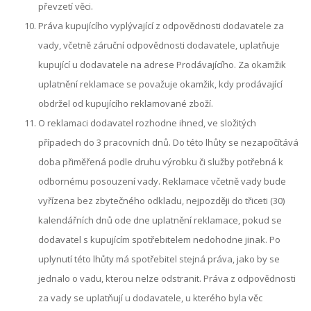
převzetí věci.
Práva kupujícího vyplývající z odpovědnosti dodavatele za
vady, včetně záruční odpovědnosti dodavatele, uplatňuje
kupující u dodavatele na adrese Prodávajícího. Za okamžik
uplatnění reklamace se považuje okamžik, kdy prodávající
obdržel od kupujícího reklamované zboží.
O reklamaci dodavatel rozhodne ihned, ve složitých
případech do 3 pracovních dnů. Do této lhůty se nezapočítává
doba přiměřená podle druhu výrobku či služby potřebná k
odbornému posouzení vady. Reklamace včetně vady bude
vyřízena bez zbytečného odkladu, nejpozději do třiceti (30)
kalendářních dnů ode dne uplatnění reklamace, pokud se
dodavatel s kupujícím spotřebitelem nedohodne jinak. Po
uplynutí této lhůty má spotřebitel stejná práva, jako by se
jednalo o vadu, kterou nelze odstranit. Práva z odpovědnosti
za vady se uplatňují u dodavatele, u kterého byla věc