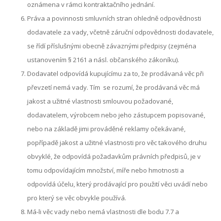
oznámena v rámci kontraktačního jednání.
Práva a povinnosti smluvních stran ohledně odpovědnosti
dodavatele za vady, včetně záruční odpovědnosti dodavatele,
se řídí příslušnými obecně závaznými předpisy (zejména
ustanovením § 2161 a násl. občanského zákoníku).
Dodavatel odpovídá kupujícímu za to, že prodávaná věc při
převzetí nemá vady. Tím se rozumí, že prodávaná věc má
jakost a užitné vlastnosti smlouvou požadované,
dodavatelem, výrobcem nebo jeho zástupcem popisované,
nebo na základě jimi prováděné reklamy očekávané,
popřípadě jakost a užitné vlastnosti pro věc takového druhu
obvyklé, že odpovídá požadavkům právních předpisů, je v
tomu odpovídajícím množství, míře nebo hmotnosti a
odpovídá účelu, který prodávající pro použití věci uvádí nebo
pro který se věc obvykle používá.
Má-li věc vady nebo nemá vlastnosti dle bodu 7.7 a