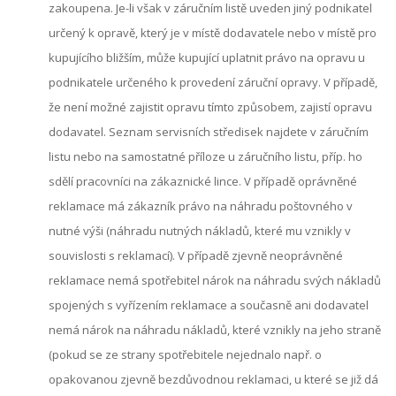
zakoupena. Je-li však v záručním listě uveden jiný podnikatel
určený k opravě, který je v místě dodavatele nebo v místě pro
kupujícího bližším, může kupující uplatnit právo na opravu u
podnikatele určeného k provedení záruční opravy. V případě,
že není možné zajistit opravu tímto způsobem, zajistí opravu
dodavatel. Seznam servisních středisek najdete v záručním
listu nebo na samostatné příloze u záručního listu, příp. ho
sdělí pracovníci na zákaznické lince. V případě oprávněné
reklamace má zákazník právo na náhradu poštovného v
nutné výši (náhradu nutných nákladů, které mu vznikly v
souvislosti s reklamací). V případě zjevně neoprávněné
reklamace nemá spotřebitel nárok na náhradu svých nákladů
spojených s vyřízením reklamace a současně ani dodavatel
nemá nárok na náhradu nákladů, které vznikly na jeho straně
(pokud se ze strany spotřebitele nejednalo např. o
opakovanou zjevně bezdůvodnou reklamaci, u které se již dá