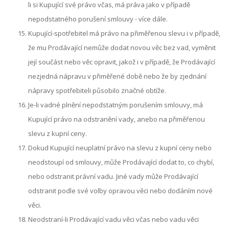
li si Kupující své právo včas, má práva jako v případě
nepodstatného porušení smlouvy - více dále.
Kupující-spotřebitel má právo na přiměřenou slevu i v případě,
že mu Prodávající nemůže dodat novou věc bez vad, vyměnit
její součást nebo věc opravit, jakož i v případě, že Prodávající
nezjedná nápravu v přiměřené době nebo že by zjednání
nápravy spotřebiteli působilo značné obtíže.
Je-li vadné plnění nepodstatným porušením smlouvy, má
Kupující právo na odstranění vady, anebo na přiměřenou
slevu z kupní ceny.
Dokud Kupující neuplatní právo na slevu z kupní ceny nebo
neodstoupí od smlouvy, může Prodávající dodat to, co chybí,
nebo odstranit právní vadu. Jiné vady může Prodávající
odstranit podle své volby opravou věci nebo dodáním nové
věci.
Neodstraní-li Prodávající vadu věci včas nebo vadu věci