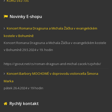
KORG SV2-73S
Novinky E-shopu
Koncert Romana Dragouna a Michala Žáčka v evangelickém
kostele v Bohumíně
Koncert Romana Dragouna a Michala Žáčka v evangelickém kostele
v Bohumíně 29.5.2024 v 19. hodin
https://goout.net/cs/roman-dragoun-and-michal-zacek/szjvhdx/
Koncert Barbory MOCHOWÉ v doprovodu violoncella Šimona
Marka
pátek 26.4.2024 v 19 hodin
Rychlý kontakt