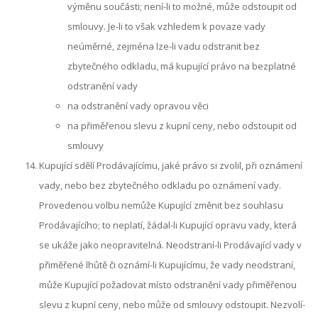
výměnu součásti; není-li to možné, může odstoupit od
smlouvy. Je-li to však vzhledem k povaze vady
neúměrné, zejména lze-li vadu odstranit bez
zbytečného odkladu, má kupující právo na bezplatné
odstranění vady
na odstranění vady opravou věci
na přiměřenou slevu z kupní ceny, nebo odstoupit od
smlouvy
Kupující sdělí Prodávajícímu, jaké právo si zvolil, při oznámení
vady, nebo bez zbytečného odkladu po oznámení vady.
Provedenou volbu nemůže Kupující změnit bez souhlasu
Prodávajícího; to neplatí, žádal-li Kupující opravu vady, která
se ukáže jako neopravitelná. Neodstraní-li Prodávající vady v
přiměřené lhůtě či oznámí-li Kupujícímu, že vady neodstraní,
může Kupující požadovat místo odstranění vady přiměřenou
slevu z kupní ceny, nebo může od smlouvy odstoupit. Nezvolí-