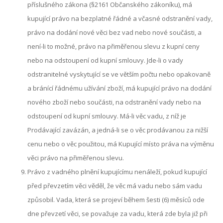
příslušného zákona (§2161 Občanského zákoníku), má
kupující právo na bezplatné řádné a včasné odstranění vady,
právo na dodání nové věci bez vad nebo nové součásti, a
není-li to možné, právo na přiměřenou slevu z kupní ceny
nebo na odstoupení od kupní smlouvy. Jde-li o vady
odstranitelné vyskytující se ve větším počtu nebo opakovaně
a bránící řádnému užívání zboží, má kupující právo na dodání
nového zboží nebo součásti, na odstranění vady nebo na
odstoupení od kupní smlouvy. Má-li věc vadu, z níž je
Prodávající zavázán, a jedná-li se o věc prodávanou za nižší
cenu nebo o věc použitou, má Kupující místo práva na výměnu
věci právo na přiměřenou slevu.
Právo z vadného plnění kupujícímu nenáleží, pokud kupující
před převzetím věci věděl, že věc má vadu nebo sám vadu
způsobil. Vada, která se projeví během šesti (6) měsíců ode
dne převzetí věci, se považuje za vadu, která zde byla již při