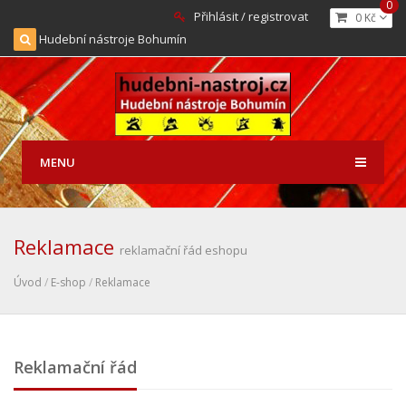
0
Přihlásit / registrovat
0 Kč
Hudební nástroje Bohumín
MENU
Reklamace
reklamační řád eshopu
Úvod
/
E-shop
/
Reklamace
Reklamační řád