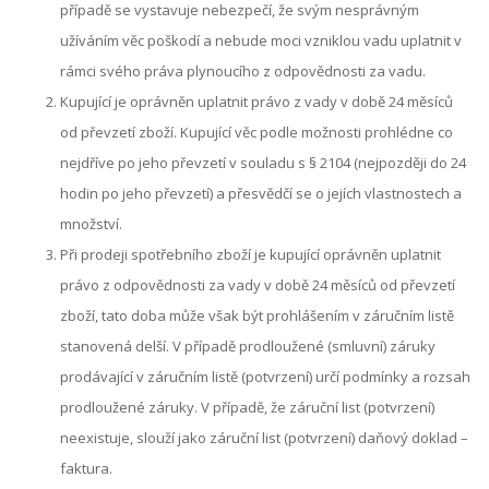
případě se vystavuje nebezpečí, že svým nesprávným
užíváním věc poškodí a nebude moci vzniklou vadu uplatnit v
rámci svého práva plynoucího z odpovědnosti za vadu.
Kupující je oprávněn uplatnit právo z vady v době 24 měsíců
od převzetí zboží. Kupující věc podle možnosti prohlédne co
nejdříve po jeho převzetí v souladu s § 2104 (nejpozději do 24
hodin po jeho převzetí) a přesvědčí se o jejích vlastnostech a
množství.
Při prodeji spotřebního zboží je kupující oprávněn uplatnit
právo z odpovědnosti za vady v době 24 měsíců od převzetí
zboží, tato doba může však být prohlášením v záručním listě
stanovená delší. V případě prodloužené (smluvní) záruky
prodávající v záručním listě (potvrzení) určí podmínky a rozsah
prodloužené záruky. V případě, že záruční list (potvrzení)
neexistuje, slouží jako záruční list (potvrzení) daňový doklad –
faktura.