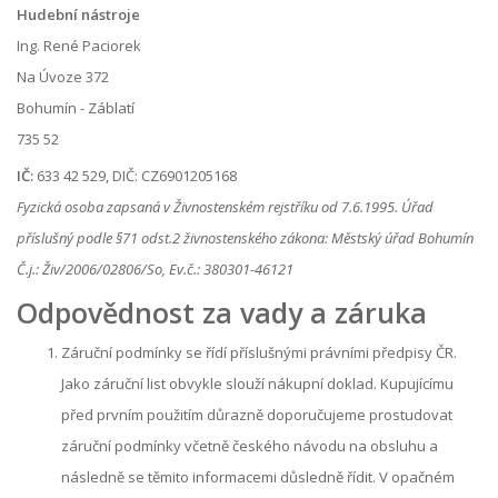
Hudební nástroje
Ing. René Paciorek
Na Úvoze 372
Bohumín - Záblatí
735 52
IČ:
633 42 529, DIČ: CZ6901205168
Fyzická osoba zapsaná v Živnostenském rejstříku od 7.6.1995. Úřad
příslušný podle §71 odst.2 živnostenského zákona: Městský úřad Bohumín
Č.j.: Živ/2006/02806/So, Ev.č.: 380301-46121
Odpovědnost za vady a záruka
Záruční podmínky se řídí příslušnými právními předpisy ČR.
Jako záruční list obvykle slouží nákupní doklad. Kupujícímu
před prvním použitím důrazně doporučujeme prostudovat
záruční podmínky včetně českého návodu na obsluhu a
následně se těmito informacemi důsledně řídit. V opačném