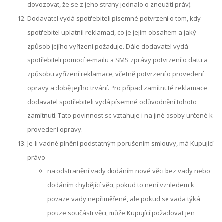
dovozovat, že se z jeho strany jednalo o zneužití práv).
Dodavatel vydá spotřebiteli písemné potvrzení o tom, kdy
spotřebitel uplatnil reklamaci, co je jejím obsahem a jaký
způsob jejího vyřízení požaduje. Dále dodavatel vydá
spotřebiteli pomocí e-mailu a SMS zprávy potvrzení o datu a
způsobu vyřízení reklamace, včetně potvrzení o provedení
opravy a době jejího trvání. Pro případ zamítnuté reklamace
dodavatel spotřebiteli vydá písemné odůvodnění tohoto
zamítnutí. Tato povinnost se vztahuje i na jiné osoby určené k
provedení opravy.
Je-li vadné plnění podstatným porušením smlouvy, má Kupující
právo
na odstranění vady dodáním nové věci bez vady nebo
dodáním chybějící věci, pokud to není vzhledem k
povaze vady nepřiměřené, ale pokud se vada týká
pouze součásti věci, může Kupující požadovat jen