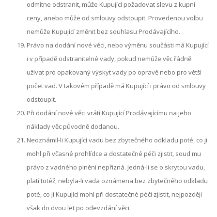
odmítne odstranit, může Kupující požadovat slevu z kupní
ceny, anebo může od smlouvy odstoupit. Provedenou volbu
nemůže Kupující změnit bez souhlasu Prodávajícího.
Právo na dodání nové věci, nebo výměnu součásti má Kupující
i v případě odstranitelné vady, pokud nemůže věc řádně
užívat pro opakovaný výskyt vady po opravě nebo pro větší
počet vad. V takovém případě má Kupující i právo od smlouvy
odstoupit.
Při dodání nové věci vrátí Kupující Prodávajícímu na jeho
náklady věc původně dodanou.
Neoznámil-li Kupující vadu bez zbytečného odkladu poté, co ji
mohl při včasné prohlídce a dostatečné péči zjistit, soud mu
právo z vadného plnění nepřizná. Jedná-li se o skrytou vadu,
platí totéž, nebyla-li vada oznámena bez zbytečného odkladu
poté, co ji Kupující mohl při dostatečné péči zjistit, nejpozději
však do dvou let po odevzdání věci.