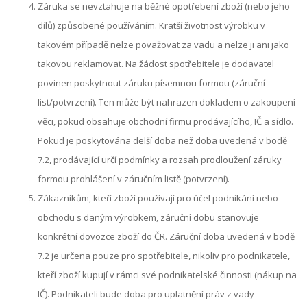
Záruka se nevztahuje na běžné opotřebení zboží (nebo jeho
dílů) způsobené používáním. Kratší životnost výrobku v
takovém případě nelze považovat za vadu a nelze ji ani jako
takovou reklamovat. Na žádost spotřebitele je dodavatel
povinen poskytnout záruku písemnou formou (záruční
list/potvrzení). Ten může být nahrazen dokladem o zakoupení
věci, pokud obsahuje obchodní firmu prodávajícího, IČ a sídlo.
Pokud je poskytována delší doba než doba uvedená v bodě
7.2, prodávající určí podmínky a rozsah prodloužení záruky
formou prohlášení v záručním listě (potvrzení).
Zákazníkům, kteří zboží používají pro účel podnikání nebo
obchodu s daným výrobkem, záruční dobu stanovuje
konkrétní dovozce zboží do ČR. Záruční doba uvedená v bodě
7.2 je určena pouze pro spotřebitele, nikoliv pro podnikatele,
kteří zboží kupují v rámci své podnikatelské činnosti (nákup na
IČ). Podnikateli bude doba pro uplatnění práv z vady