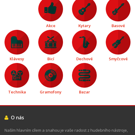
Akce
Kytary
Basové
Klávesy
Bicí
Dechové
Smyčcové
Technika
Gramofony
Bazar
O nás
Naším hlavním cílem a snahou je vaše radost z hudebního nástroje,