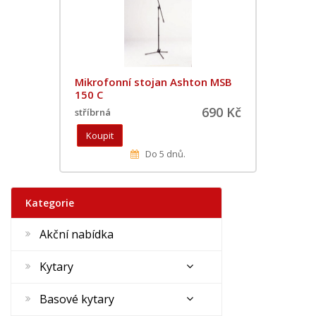
Mikrofonní stojan Ashton MSB
150 C
690 Kč
stříbrná
Do 5 dnů.
Kategorie
Akční nabídka
Kytary
Basové kytary