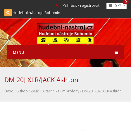
0
Přihlásit / registrovat
0 Kč
Hudební nástroje Bohumín
MENU
DM 20J XLR/JACK Ashton
Úvod
/
E-shop
/
Zvuk, PA technika
/
mikrofony
/
DM 20J XLR/JACK Ashton