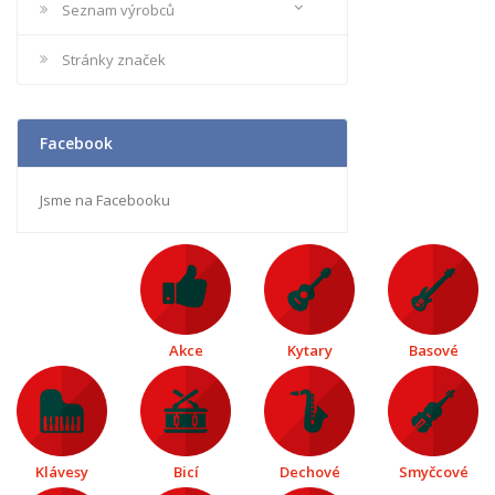
Seznam výrobců
Stránky značek
Facebook
Jsme na Facebooku
Akce
Kytary
Basové
Klávesy
Bicí
Dechové
Smyčcové