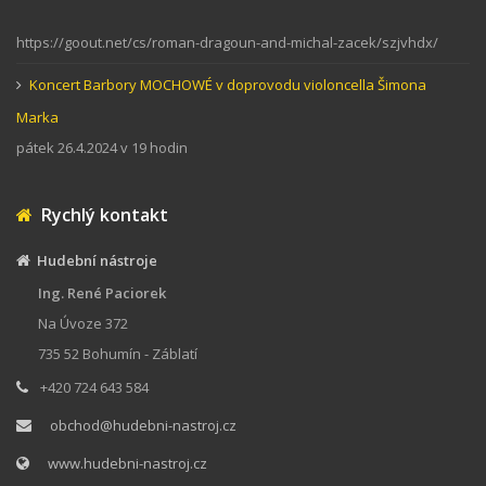
https://goout.net/cs/roman-dragoun-and-michal-zacek/szjvhdx/
Koncert Barbory MOCHOWÉ v doprovodu violoncella Šimona
Marka
pátek 26.4.2024 v 19 hodin
Rychlý kontakt
Hudební nástroje
Ing. René Paciorek
Na Úvoze 372
735 52 Bohumín - Záblatí
+420 724 643 584
obchod@hudebni-nastroj.cz
www.hudebni-nastroj.cz