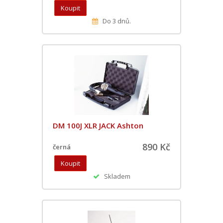
Do 3 dnů.
DM 100J XLR JACK Ashton
890 Kč
černá
Skladem