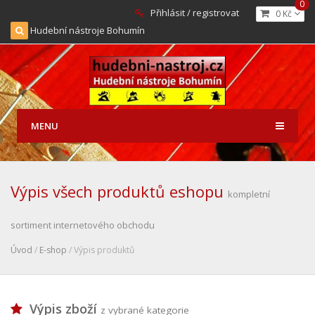
0
Přihlásit / registrovat
0 Kč
Hudební nástroje Bohumín
MENU
Výpis všech produktů eshopu
kompletní
sortiment internetového obchodu
Úvod
/
E-shop
/ Výpis produktů
Výpis zboží
z vybrané kategorie