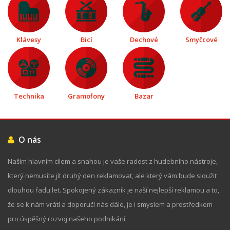
Klávesy
Bicí
Dechové
Smyčcové
Technika
Gramofony
Bazar
O nás
Naším hlavním cílem a snahou je vaše radost z hudebního nástroje,
který nemusíte jít druhý den reklamovat, ale který vám bude sloužit
dlouhou řadu let. Spokojený zákazník je naší nejlepší reklamou a to,
že se k nám vrátí a doporučí nás dále, je i smyslem a prostředkem
pro úspěšný rozvoj našeho podnikání.