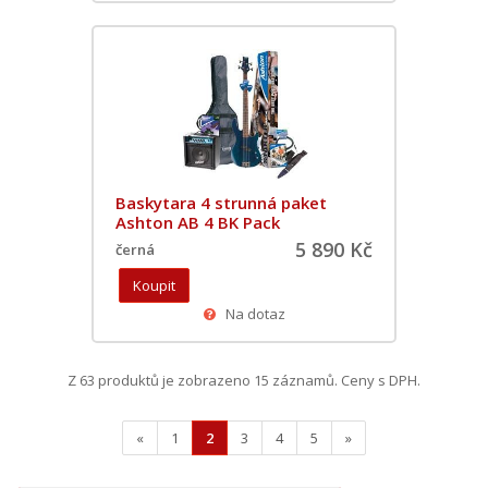
Baskytara 4 strunná paket
Ashton AB 4 BK Pack
5 890 Kč
černá
Na dotaz
Z 63 produktů je zobrazeno 15 záznamů. Ceny s DPH.
«
1
2
3
4
5
»