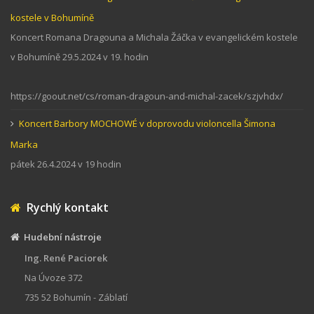
kostele v Bohumíně
Koncert Romana Dragouna a Michala Žáčka v evangelickém kostele
v Bohumíně 29.5.2024 v 19. hodin
https://goout.net/cs/roman-dragoun-and-michal-zacek/szjvhdx/
Koncert Barbory MOCHOWÉ v doprovodu violoncella Šimona
Marka
pátek 26.4.2024 v 19 hodin
Rychlý kontakt
Hudební nástroje
Ing. René Paciorek
Na Úvoze 372
735 52 Bohumín - Záblatí