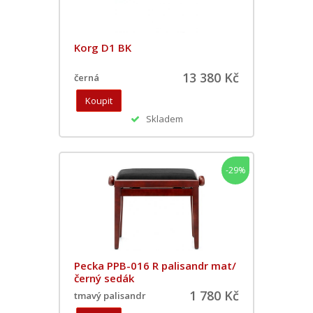
Korg D1 BK
13 380 Kč
černá
Skladem
-29%
Pecka PPB-016 R palisandr mat/
černý sedák
1 780 Kč
tmavý palisandr