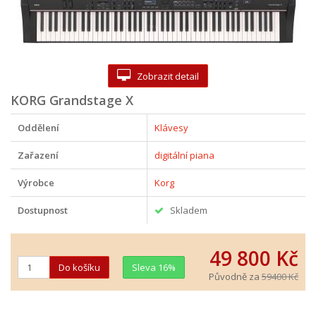
Zobrazit detail
KORG Grandstage X
Oddělení
Klávesy
Zařazení
digitální piana
Výrobce
Korg
Dostupnost
Skladem
49 800 Kč
Sleva 16%
Původně za
59400 Kč