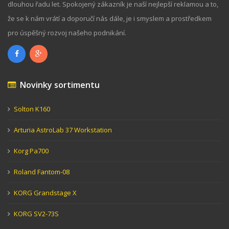
dlouhou řadu let. Spokojený zákazník je naší nejlepší reklamou a to,
že se k nám vrátí a doporučí nás dále, je i smyslem a prostředkem
pro úspěšný rozvoj našeho podnikání.
Novinky sortimentu
Solton K160
Arturia AstroLab 37 Workstation
Korg Pa700
Roland Fantom-08
KORG Grandstage X
KORG SV2-73S