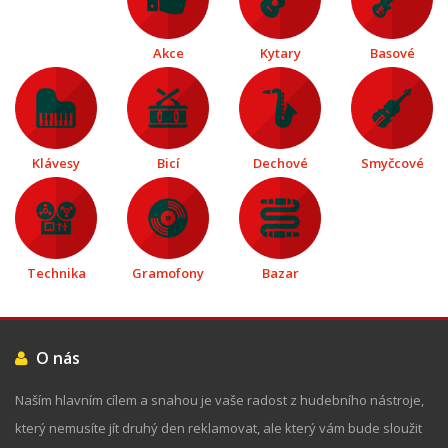
Akce
Kytary
Basové
Klávesy
Bicí
Dechové
Smyčcové
Technika
Gramofony
Bazar
O nás
Naším hlavním cílem a snahou je vaše radost z hudebního nástroje,
který nemusíte jít druhý den reklamovat, ale který vám bude sloužit