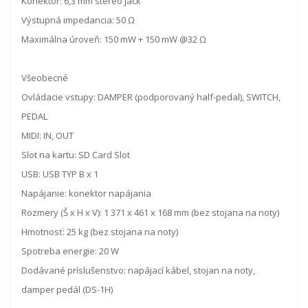
Konektor: 6,3 mm stereo jack
Výstupná impedancia: 50 Ω
Maximálna úroveň: 150 mW + 150 mW @32 Ω
Všeobecné
Ovládacie vstupy: DAMPER (podporovaný half-pedal), SWITCH,
PEDAL
MIDI: IN, OUT
Slot na kartu: SD Card Slot
USB: USB TYP B x 1
Napájanie: konektor napájania
Rozmery (Š x H x V): 1 371 x 461 x 168 mm (bez stojana na noty)
Hmotnosť: 25 kg (bez stojana na noty)
Spotreba energie: 20 W
Dodávané príslušenstvo: napájací kábel, stojan na noty,
damper pedál (DS-1H)