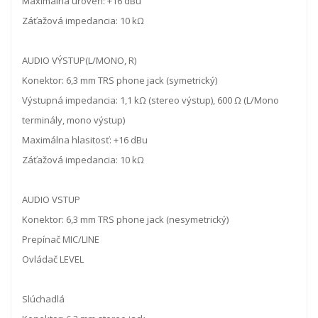
Maximálna úroveň: +16 dBu
Záťažová impedancia: 10 kΩ
AUDIO VÝSTUP(L/MONO, R)
Konektor: 6,3 mm TRS phone jack (symetrický)
Výstupná impedancia: 1,1 kΩ (stereo výstup), 600 Ω (L/Mono
terminály, mono výstup)
Maximálna hlasitosť: +16 dBu
Záťažová impedancia: 10 kΩ
AUDIO VSTUP
Konektor: 6,3 mm TRS phone jack (nesymetrický)
Prepínač MIC/LINE
Ovládač LEVEL
Slúchadlá