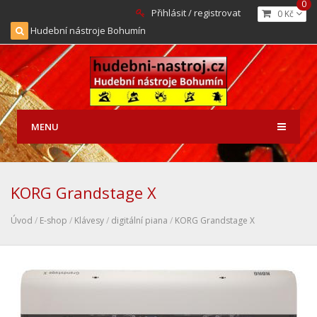
0
Přihlásit / registrovat
0 Kč
Hudební nástroje Bohumín
MENU
KORG Grandstage X
Úvod
/
E-shop
/
Klávesy
/
digitální piana
/
KORG Grandstage X