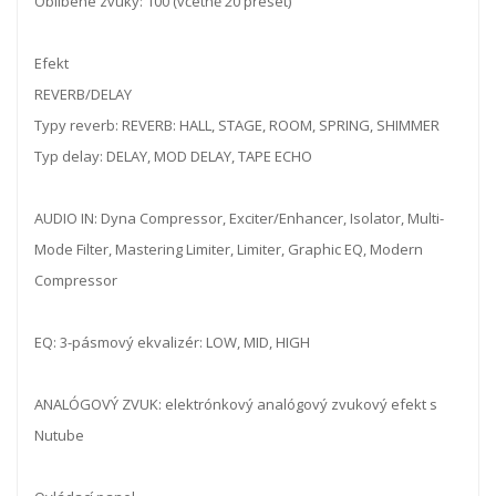
Oblíbené zvuky: 100 (včetně 20 preset)
Efekt
REVERB/DELAY
Typy reverb: REVERB: HALL, STAGE, ROOM, SPRING, SHIMMER
Typ delay: DELAY, MOD DELAY, TAPE ECHO
AUDIO IN: Dyna Compressor, Exciter/Enhancer, Isolator, Multi-
Mode Filter, Mastering Limiter, Limiter, Graphic EQ, Modern
Compressor
EQ: 3-pásmový ekvalizér: LOW, MID, HIGH
ANALÓGOVÝ ZVUK: elektrónkový analógový zvukový efekt s
Nutube