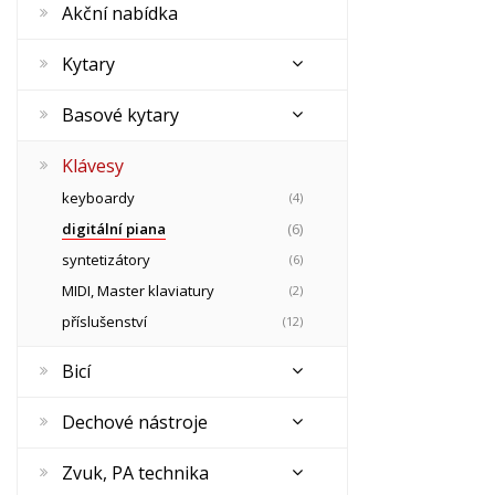
Akční nabídka
Kytary
Basové kytary
Klávesy
keyboardy
(4)
digitální piana
(6)
syntetizátory
(6)
MIDI, Master klaviatury
(2)
příslušenství
(12)
Bicí
Dechové nástroje
Zvuk, PA technika