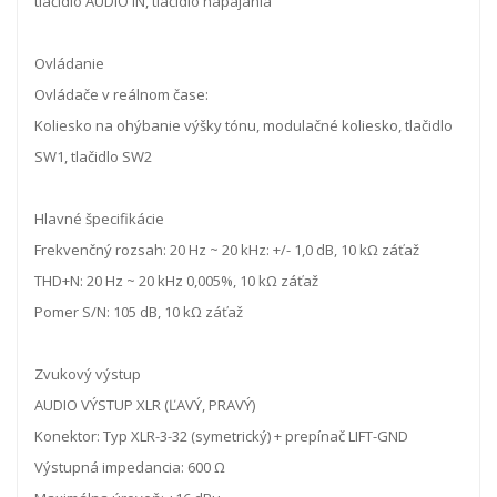
tlačidlo AUDIO IN, tlačidlo napájania
Ovládanie
Ovládače v reálnom čase:
Koliesko na ohýbanie výšky tónu, modulačné koliesko, tlačidlo
SW1, tlačidlo SW2
Hlavné špecifikácie
Frekvenčný rozsah: 20 Hz ~ 20 kHz: +/- 1,0 dB, 10 kΩ záťaž
THD+N: 20 Hz ~ 20 kHz 0,005%, 10 kΩ záťaž
Pomer S/N: 105 dB, 10 kΩ záťaž
Zvukový výstup
AUDIO VÝSTUP XLR (ĽAVÝ, PRAVÝ)
Konektor: Typ XLR-3-32 (symetrický) + prepínač LIFT-GND
Výstupná impedancia: 600 Ω