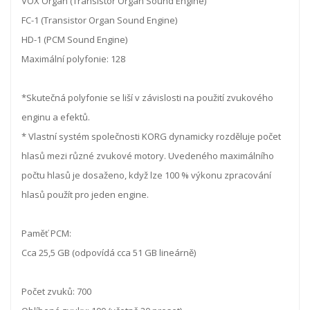
VOX Organ (Transistor Organ Sound Engine)
FC-1 (Transistor Organ Sound Engine)
HD-1 (PCM Sound Engine)
Maximální polyfonie: 128
*Skutečná polyfonie se liší v závislosti na použití zvukového
enginu a efektů.
* Vlastní systém společnosti KORG dynamicky rozděluje počet
hlasů mezi různé zvukové motory. Uvedeného maximálního
počtu hlasů je dosaženo, když lze 100 % výkonu zpracování
hlasů použít pro jeden engine.
Paměť PCM:
Cca 25,5 GB (odpovídá cca 51 GB lineárně)
Počet zvuků: 700