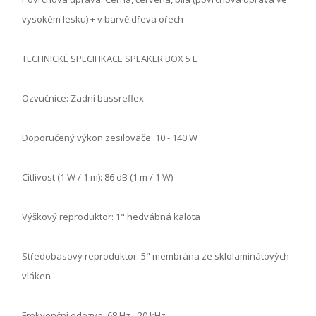
vysokém lesku) + v barvě dřeva ořech
TECHNICKÉ SPECIFIKACE SPEAKER BOX 5 E
Ozvučnice: Zadní bassreflex
Doporučený výkon zesilovače: 10 - 140 W
Citlivost (1 W / 1 m): 86 dB (1 m / 1 W)
Výškový reproduktor: 1" hedvábná kalota
Středobasový reproduktor: 5" membrána ze sklolaminátových
vláken
Frekvenční odezva: 68 Hz - 20 kHz