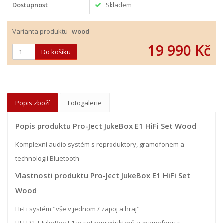
Dostupnost
Skladem
Varianta produktu
wood
19 990 Kč
Popis zboží
Fotogalerie
Popis produktu Pro-Ject JukeBox E1 HiFi Set Wood
Komplexní audio systém s reproduktory, gramofonem a
technologií Bluetooth
Vlastnosti produktu Pro-Ject JukeBox E1 HiFi Set
Wood
Hi-Fi systém "vše v jednom / zapoj a hraj"
HI-FI SET JukeBox E1 je set reproduktorů a gramofonu s