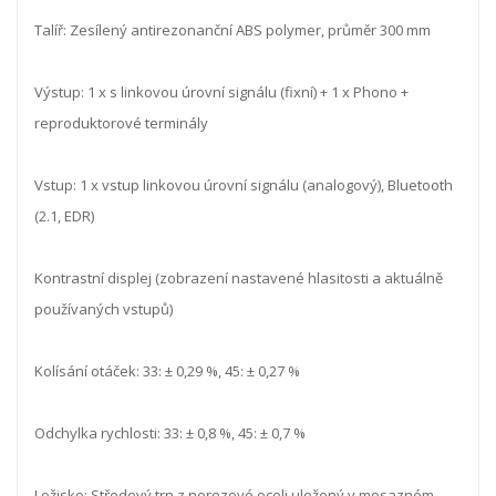
Talíř: Zesílený antirezonanční ABS polymer, průměr 300 mm
Výstup: 1 x s linkovou úrovní signálu (fixní) + 1 x Phono +
reproduktorové terminály
Vstup: 1 x vstup linkovou úrovní signálu (analogový), Bluetooth
(2.1, EDR)
Kontrastní displej (zobrazení nastavené hlasitosti a aktuálně
používaných vstupů)
Kolísání otáček: 33: ± 0,29 %, 45: ± 0,27 %
Odchylka rychlosti: 33: ± 0,8 %, 45: ± 0,7 %
Ložisko: Středový trn z nerezové oceli uložený v mosazném