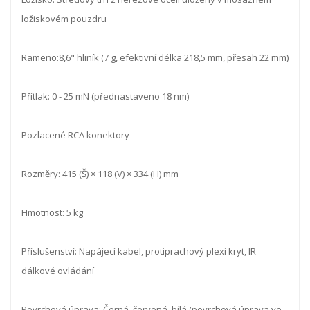
ložiskovém pouzdru
Rameno:8,6" hliník (7 g, efektivní délka 218,5 mm, přesah 22 mm)
Přítlak: 0 - 25 mN (přednastaveno 18 nm)
Pozlacené RCA konektory
Rozměry: 415 (Š) × 118 (V) × 334 (H) mm
Hmotnost: 5 kg
Příslušenství: Napájecí kabel, protiprachový plexi kryt, IR
dálkové ovládání
Povrchová úprava: Černá, červená, bílá (povrchová úprava ve