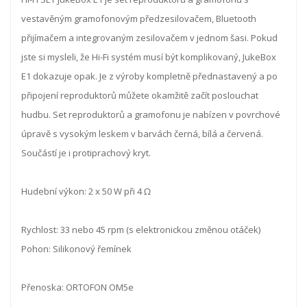
vestavěným gramofonovým předzesilovačem, Bluetooth
přijímačem a integrovaným zesilovačem v jednom šasi. Pokud
jste si mysleli, že Hi-Fi systém musí být komplikovaný, JukeBox
E1 dokazuje opak. Je z výroby kompletně přednastavený a po
připojení reproduktorů můžete okamžitě začít poslouchat
hudbu. Set reproduktorů a gramofonu je nabízen v povrchové
úpravě s vysokým leskem v barvách černá, bílá a červená.
Součástí je i protiprachový kryt.
Hudební výkon: 2 x 50 W při 4 Ω
Rychlost: 33 nebo 45 rpm (s elektronickou změnou otáček)
Pohon: Silikonový řemínek
Přenoska: ORTOFON OM5e