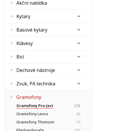
Akční nabídka
Kytary
Basové kytary
Klávesy
Bicí
Dechové nástroje
Zvuk, PA technika
Gramofony
Gramofony Pro-Ject
(29)
Gramofony Lenco
(2)
Gramofony Thomson
(1)
Předzesilovače
(22)