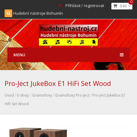
0
Přihlásit / registrovat
0 Kč
Hudební nástroje Bohumín
MENU
Pro-Ject JukeBox E1 HiFi Set Wood
Úvod
/
E-shop
/
Gramofony
/
Gramofony Pro-Ject
/
Pro-Ject JukeBox E1
HiFi Set Wood