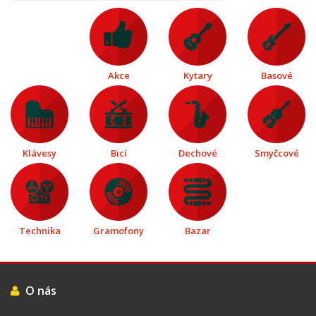
Akce
Kytary
Basové
Klávesy
Bicí
Dechové
Smyčcové
Technika
Gramofony
Bazar
O nás