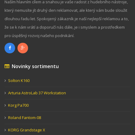
Naším hlavním cílem a snahou je vaše radost z hudebního nástroje,
který nemusíte jít druhý den reklamovat, ale který vám bude sloužit
dlouhou řadu let. Spokojený zákazník je naší nejlepší reklamou a to,
že se k nám vrátí a doporučí nás dále, je i smyslem a prostředkem
pro úspěšný rozvoj našeho podnikání.
Novinky sortimentu
Solton K160
Arturia AstroLab 37 Workstation
Korg Pa700
Roland Fantom-08
KORG Grandstage X