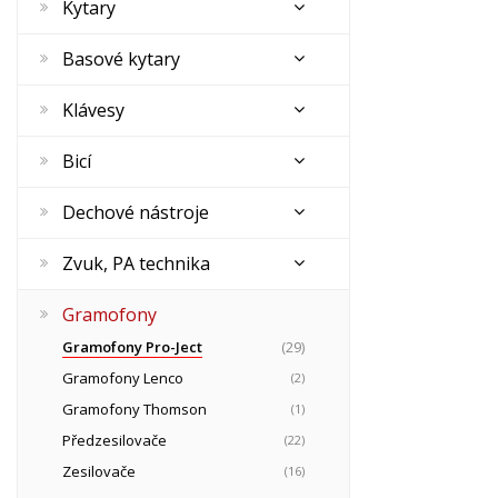
Kytary
Basové kytary
Klávesy
Bicí
Dechové nástroje
Zvuk, PA technika
Gramofony
Gramofony Pro-Ject
(29)
Gramofony Lenco
(2)
Gramofony Thomson
(1)
Předzesilovače
(22)
Zesilovače
(16)