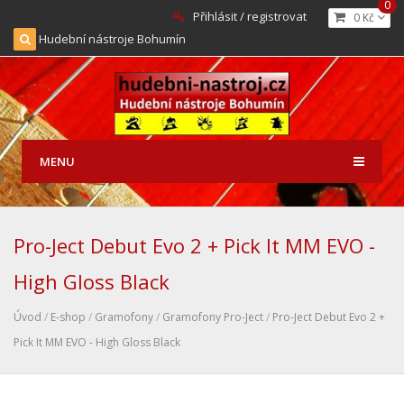
0
Přihlásit / registrovat
0 Kč
Hudební nástroje Bohumín
MENU
Pro-Ject Debut Evo 2 + Pick It MM EVO -
High Gloss Black
Úvod
/
E-shop
/
Gramofony
/
Gramofony Pro-Ject
/
Pro-Ject Debut Evo 2 +
Pick It MM EVO - High Gloss Black