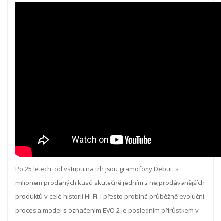
Po 25 letech, od vstupu na trh jsou gramofony Debut, s
milionem prodaných kusů skutečně jedním z nejprodávanějších
produktů v celé historii Hi-Fi. I přesto probíhá průběžně evoluční
proces a model s označením EVO 2 je posledním přírůstkem v