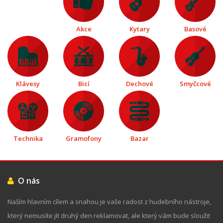
Akce
Kytary
Basové
Klávesy
Bicí
Dechové
Smyčcové
Technika
Gramofony
Bazar
O nás
Naším hlavním cílem a snahou je vaše radost z hudebního nástroje,
který nemusíte jít druhý den reklamovat, ale který vám bude sloužit