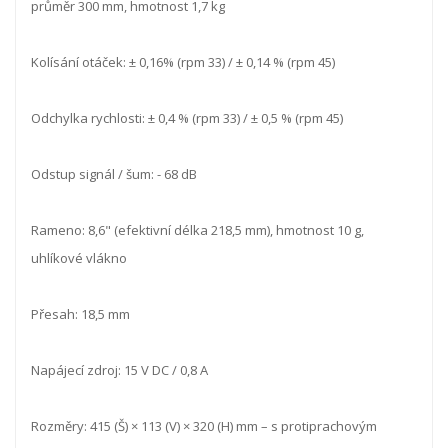
průměr 300 mm, hmotnost 1,7 kg
Kolísání otáček: ± 0,16% (rpm 33) / ± 0,14 % (rpm 45)
Odchylka rychlosti: ± 0,4 % (rpm 33) / ± 0,5 % (rpm 45)
Odstup signál / šum: - 68 dB
Rameno: 8,6" (efektivní délka 218,5 mm), hmotnost 10 g,
uhlíkové vlákno
Přesah: 18,5 mm
Napájecí zdroj: 15 V DC / 0,8 A
Rozměry: 415 (Š) × 113 (V) × 320 (H) mm – s protiprachovým