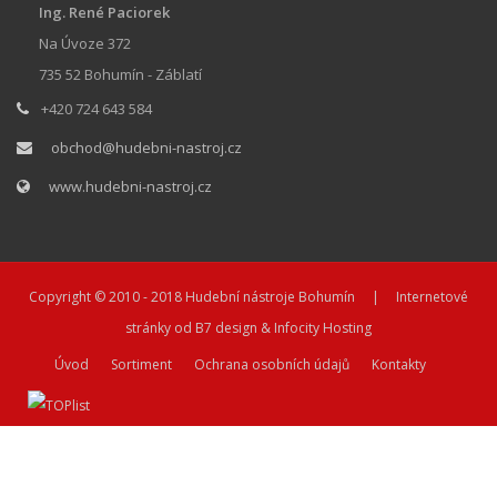
Ing. René Paciorek
Na Úvoze 372
735 52 Bohumín - Záblatí
+420 724 643 584
obchod@hudebni-nastroj.cz
www.hudebni-nastroj.cz
Copyright © 2010 - 2018
Hudební nástroje Bohumín
| Internetové
stránky od
B7 design
&
Infocity Hosting
Úvod
Sortiment
Ochrana osobních údajů
Kontakty