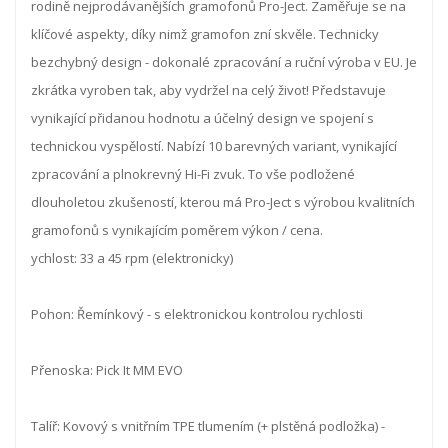
rodině nejprodávanějších gramofonů Pro-Ject. Zaměřuje se na
klíčové aspekty, díky nimž gramofon zní skvěle. Technicky
bezchybný design - dokonalé zpracování a ruční výroba v EU. Je
zkrátka vyroben tak, aby vydržel na celý život! Představuje
vynikající přidanou hodnotu a účelný design ve spojení s
technickou vyspělostí. Nabízí 10 barevných variant, vynikající
zpracování a plnokrevný Hi-Fi zvuk. To vše podložené
dlouholetou zkušeností, kterou má Pro-Ject s výrobou kvalitních
gramofonů s vynikajícím poměrem výkon / cena.
ychlost: 33 a 45 rpm (elektronicky)
Pohon: Řemínkový - s elektronickou kontrolou rychlosti
Přenoska: Pick It MM EVO
Talíř: Kovový s vnitřním TPE tlumením (+ plstěná podložka) -