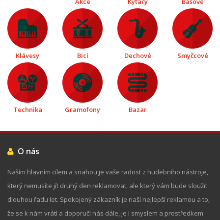
Akce
Kytary
Basové
Klávesy
Bicí
Dechové
Smyčcové
Technika
Gramofony
Bazar
O nás
Naším hlavním cílem a snahou je vaše radost z hudebního nástroje,
který nemusíte jít druhý den reklamovat, ale který vám bude sloužit
dlouhou řadu let. Spokojený zákazník je naší nejlepší reklamou a to,
že se k nám vrátí a doporučí nás dále, je i smyslem a prostředkem