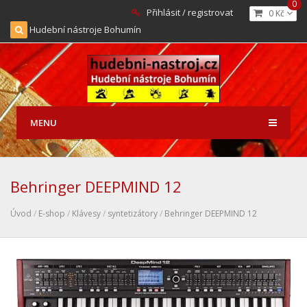
0
Přihlásit / registrovat
0 Kč
Hudební nástroje Bohumín
MENU
Behringer DEEPMIND 12
Úvod
/
E-shop
/
Klávesy
/
syntetizátory
/
Behringer DEEPMIND 12