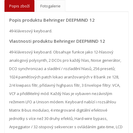
Popis zboží
Fotogalerie
Popis produktu Behringer DEEPMIND 12
49-klávesový keyboard.
Vlastnosti produktu Behringer DEEPMIND 12
49-klávesový keyboard. Obsahuje funkce jako 12-hlasový
analogový polysynth, 2 DCOs pro každý hlas, Noise generátor,
DCO synchronizaci a sladění / rozladění hlasů, 256 presetů;
1024 paměťových patch lokaci aranžovaných v 8 bank ze 128,
2/4 lowpass filtr, přídavný highpass filtr, 3 Envelope filtry: VCA,
VCF a přidělitelný mód. Každý hlas je vybaven nezávislým
režimem LFO a Unison módem. Keyboard nabízí i rozsáhlou
Matrix 8-bus modulaci, 4 integrované digitální efektové
jednotky s více než 30 druhy efektů, Hard-wire bypass,
Arpeggiator / 32-stopový sekvencer s ovládáním gate-time, LCD