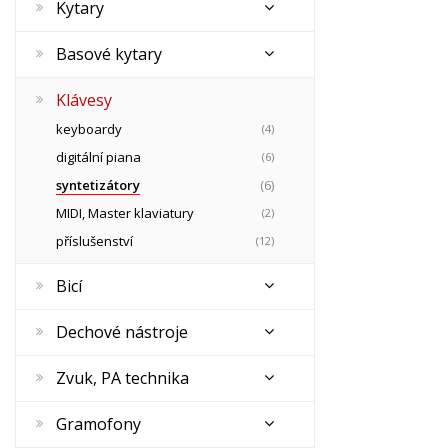
Kytary
Basové kytary
Klávesy
keyboardy
(4)
digitální piana
(6)
syntetizátory
(6)
MIDI, Master klaviatury
(2)
příslušenství
(12)
Bicí
Dechové nástroje
Zvuk, PA technika
Gramofony