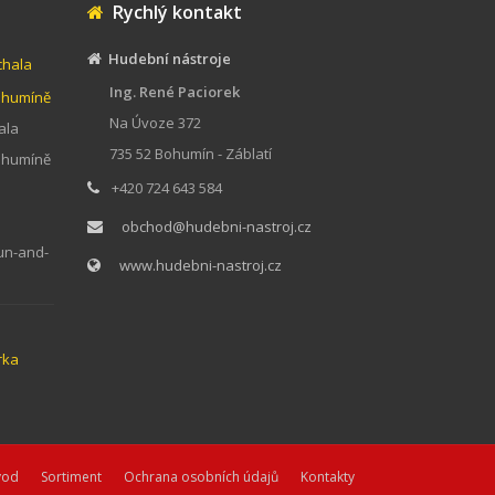
Rychlý kontakt
Hudební nástroje
chala
Ing. René Paciorek
Bohumíně
Na Úvoze 372
ala
735 52 Bohumín - Záblatí
Bohumíně
+420 724 643 584
obchod@hudebni-nastroj.cz
un-and-
www.hudebni-nastroj.cz
rka
vod
Sortiment
Ochrana osobních údajů
Kontakty