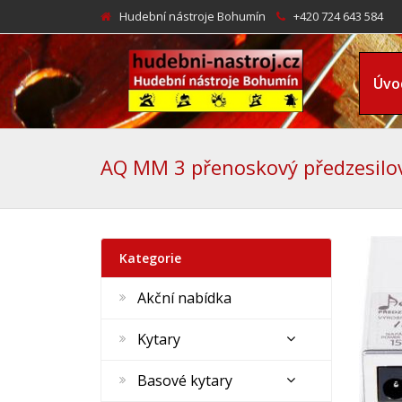
Hudební nástroje Bohumín
+420 724 643 584
Úvo
AQ MM 3 přenoskový předzesilo
Kategorie
Akční nabídka
Kytary
Basové kytary