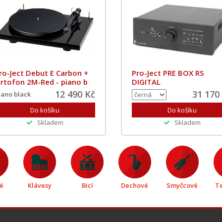
ro-Ject Debut E Carbon +
Pro-Ject PRE BOX RS
rtofon 2M-Red - piano b
DIGITAL
12 490 Kč
31 170
iano black
Skladem
Skladem
é
Klávesy
Bicí
Dechové
Smyčcové
T