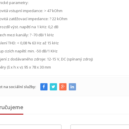
nické parametry:
ovitá vstupní impedance: > 47 kOhm
vitá zatěžovací impedance: ? 22 kOhm
rozdíl výst. napětí na 1 kHz: 0,2 dB
ech mezi kanály: ? -70 dB/1 kHz
lení THD: < 0,08 % 63 Hz až 15 kHz
p cizích napětí: min. -50 dB/1 KHz
ení z dodávaného zdroje: 12-15 V, DC (spínaný zdroj)
ry (š x h x v): 95 x 78 x 30 mm
et na sociální služby:
ručujeme