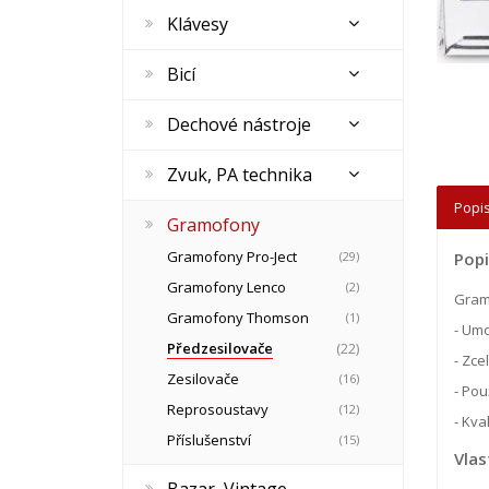
Klávesy
Bicí
Dechové nástroje
Zvuk, PA technika
Popis
Gramofony
Gramofony Pro-Ject
(29)
Popi
Gramofony Lenco
(2)
Gram
Gramofony Thomson
(1)
- Umo
Předzesilovače
(22)
- Zce
Zesilovače
(16)
- Pou
Reprosoustavy
(12)
- Kval
Příslušenství
(15)
Vlas