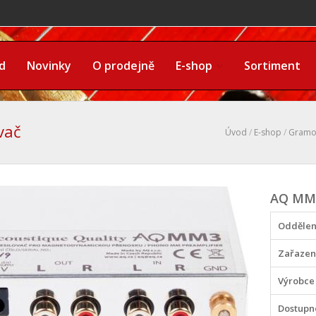
d
Novinky
O prodejně
E-shop
Sortiment
vač
Úvod
/
E-shop
/
Gramo
AQ MM 
Oddělen
Zařazen
Výrobce
Dostupn