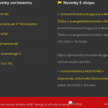
inky sortimentu
Novinky E-shopu
n K160
Koncert Romana Dragouna a Mi
Žáčka v evangelickém kostele v 
ia AstroLab 37 Workstation
Koncert Romana Dragouna a Mich
Pa700
Žáčka v evangelickém kostele v 
29.5.2024 v 19. hodin
d Fantom-08
Grandstage X
https://goout.net/cs/roman-drago
michal-zacek/szjvhdx/
 SV2-73S
Koncert Barbory MOCHOWÉ v
doprovodu violoncella Šimona Ma
pátek 26.4.2024 v 19 hodin
Ú
rnetové stránky od
B7 design
&
Infocity Hosting