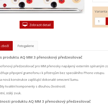
Varianta
Zobrazit detail
 zboží
Fotogalerie
s produktu AQ MM 3 přenoskový předzesilovač
ofonový předzesilovač pro MM přenosky napájený externím spínaným zdro
žňuje připojení gramofonu i k přístrojům bez speciálního Phono vstupu.
la nová konstrukce zajišťující dokonalé omezení šumu.
žity kvalitní komponenty s dlouhou životností.
itní, stálý zvuk.
tnosti produktu AQ MM 3 přenoskový předzesilovač