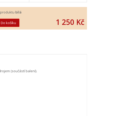
 produktu
bílá
1 250 Kč
jem (součástí balení).