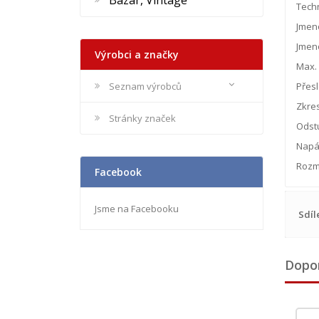
Bazar, Vintage
Tech
Jmen
Jmeno
Výrobci a značky
Max. 
Seznam výrobců
Přesl
Zkres
Stránky značek
Odstu
Napáj
Rozmě
Facebook
Jsme na Facebooku
Sdíl
Dopo