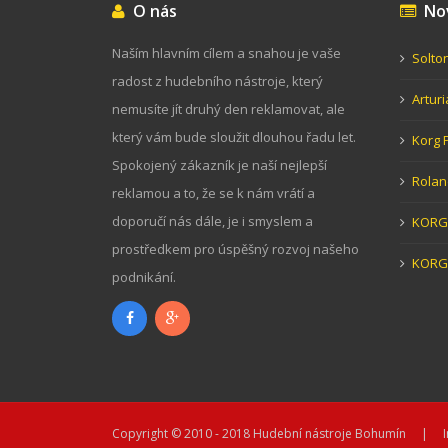
O nás
Nov
Naším hlavním cílem a snahou je vaše
Solto
radost z hudebního nástroje, který
Artur
nemusíte jít druhý den reklamovat, ale
který vám bude sloužit dlouhou řadu let.
Korg 
Spokojený zákazník je naší nejlepší
Rolan
reklamou a to, že se k nám vrátí a
doporučí nás dále, je i smyslem a
KORG 
prostředkem pro úspěšný rozvoj našeho
KORG
podnikání.
Copyright © 2010 - 2018
Hudební nástroje Bohumín
| Inte