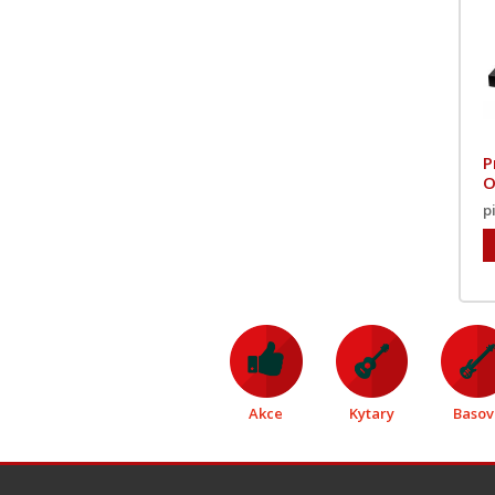
P
O
p
Akce
Kytary
Basov