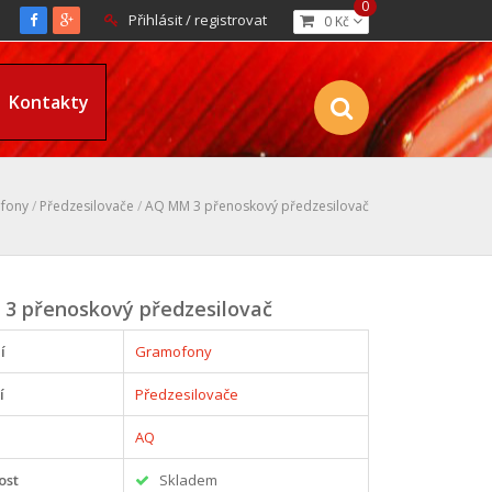
0
Přihlásit / registrovat
0 Kč
Kontakty
fony
/
Předzesilovače
/
AQ MM 3 přenoskový předzesilovač
3 přenoskový předzesilovač
í
Gramofony
í
Předzesilovače
AQ
ost
Skladem