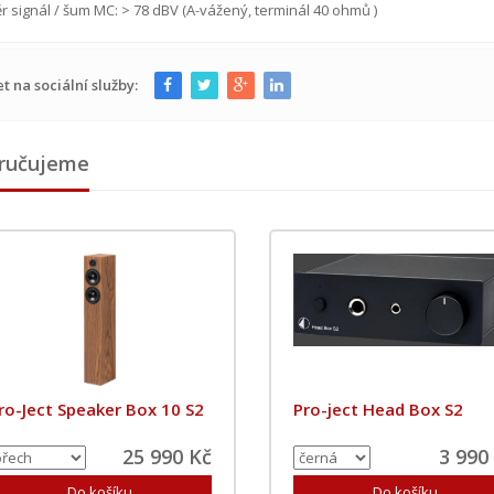
 signál / šum MC: > 78 dBV (A-vážený, terminál 40 ohmů )
et na sociální služby:
ručujeme
ro-Ject Speaker Box 10 S2
Pro-ject Head Box S2
25 990 Kč
3 990