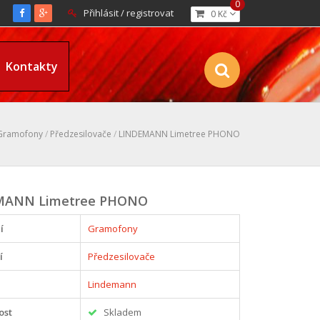
0
Přihlásit / registrovat
0 Kč
Kontakty
Gramofony
/
Předzesilovače
/
LINDEMANN Limetree PHONO
MANN Limetree PHONO
í
Gramofony
í
Předzesilovače
Lindemann
ost
Skladem