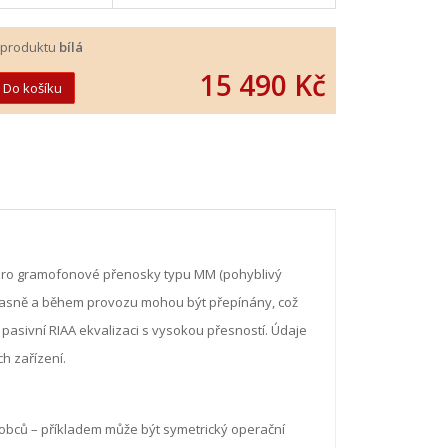
 produktu
bílá
15 490 Kč
 pro gramofonové přenosky typu MM (pohyblivý
učasně a během provozu mohou být přepínány, což
pasivní RIAA ekvalizaci s vysokou přesností. Údaje
ch zařízení.
obců – příkladem může být symetrický operační