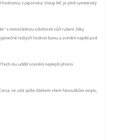
 hodnotou z Japonska. Vstup MC je plně symetrický
ade" s mimořádnou odolností vůči rušení. Díky
výjimečně nízkých hodnot šumu a zvlnění napětí pod
VTech mu udělil ocenění nejlepší phono
. Cena, se zdá spíše dárkem všem fanouškům vinylu,