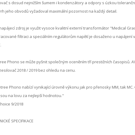
ovač s dosud nejnižším šumem i kondenzátory a odpory s úzkou toleranční
rh jeho obvodů vyžadoval maximální pozornost na každý detail.
napájecí zdroj je využit vysoce kvalitní externí transformátor "Medical Gr
acované filtraci a speciálním regulátorům napětí je dosaženo u napájení 
.
ree Phono se může pyšnit společným oceněním tří prestižních časopisů. A
esilovač 2018 / 2019 bez ohledu na cenu.
tree Phono nabízí vynikající úrovně výkonu jak pro přenosky MM, tak MC
 jsou na lovu za nejlepší hodnotou."
Choice 9/2018
NICKÉ SPECIFIKACE