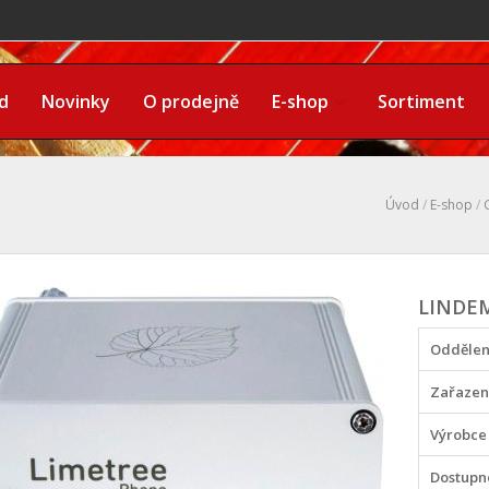
d
Novinky
O prodejně
E-shop
Sortiment
Úvod
/
E-shop
/
LINDE
Oddělen
Zařazen
Výrobce
Dostupn