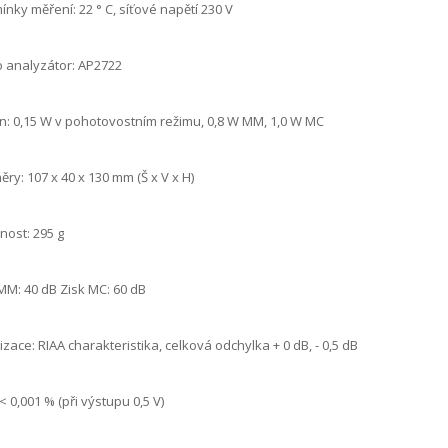
nky měření: 22 ° C, síťové napětí 230 V
 analyzátor: AP2722
n: 0,15 W v pohotovostním režimu, 0,8 W MM, 1,0 W MC
ry: 107 x 40 x 130 mm (Š x V x H)
ost: 295 g
MM: 40 dB Zisk MC: 60 dB
izace: RIAA charakteristika, celková odchylka + 0 dB, - 0,5 dB
< 0,001 % (při výstupu 0,5 V)