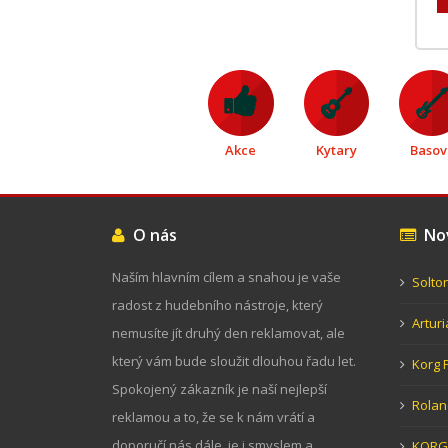
Akce
Kytary
Basov
O nás
Nov
Naším hlavním cílem a snahou je vaše
Solto
radost z hudebního nástroje, který
Artur
nemusíte jít druhý den reklamovat, ale
který vám bude sloužit dlouhou řadu let.
Korg 
Spokojený zákazník je naší nejlepší
Rolan
reklamou a to, že se k nám vrátí a
doporučí nás dále, je i smyslem a
KORG 