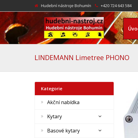
Hudební nástroje Bohumín
+420 724 643 584
Úvo
LINDEMANN Limetree PHONO
Kategorie
Akční nabídka
Kytary
Basové kytary