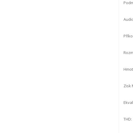
Podmí
Audio
Příko
Rozmě
Hmotn
Zisk 
Ekval
THD: 