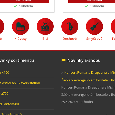
Skladem
Skladem
é
Klávesy
Bicí
Dechové
Smyčcové
T
inky sortimentu
Novinky E-shopu
n K160
Koncert Romana Dragouna a Mi
Žáčka v evangelickém kostele v 
ia AstroLab 37 Workstation
Koncert Romana Dragouna a Mich
Pa700
Žáčka v evangelickém kostele v 
29.5.2024 v 19. hodin
d Fantom-08
Grandstage X