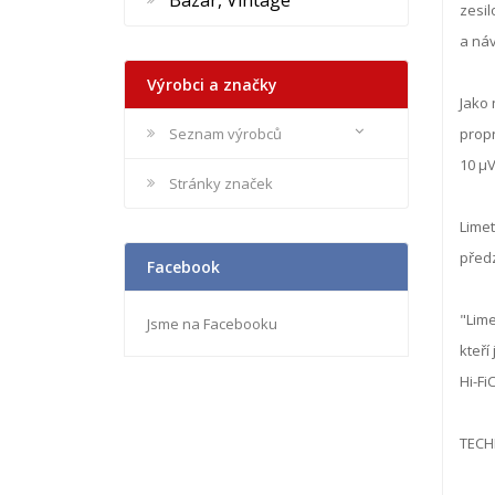
Bazar, Vintage
zesil
a náv
Výrobci a značky
Jako 
Seznam výrobců
propr
10 μV
Stránky značek
Limet
předz
Facebook
"Lime
Jsme na Facebooku
kteří
Hi-Fi
TECH