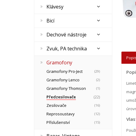
Klávesy
Bicí
Dechové nástroje
Zvuk, PA technika
Popis
Gramofony
Gramofony Pro-Ject
(29)
Pop
Gramofony Lenco
(2)
Limet
Gramofony Thomson
(1)
magne
Předzesilovače
(22)
umožň
Zesilovače
(16)
úrovn
Reprosoustavy
(12)
Vla
Příslušenství
(15)
Použi