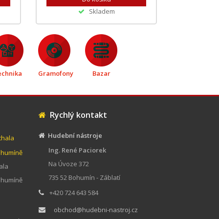
Skladem
echnika
Gramofony
Bazar
Rychlý kontakt
Hudební nástroje
chala
Ing. René Paciorek
Bohumíně
Na Úvoze 372
ala
735 52 Bohumín - Záblatí
Bohumíně
+420 724 643 584
obchod@hudebni-nastroj.cz