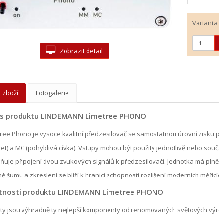
Varianta
Zobrazit detail
 zboží
Fotogalerie
is produktu LINDEMANN Limetree PHONO
ree Phono je vysoce kvalitní předzesilovač se samostatnou úrovní zisku
t) a MC (pohyblivá cívka). Vstupy mohou být použity jednotlivě nebo so
uje připojení dvou zvukových signálů k předzesilovači. Jednotka má plně 
ě šumu a zkreslení se blíží k hranici schopnosti rozlišení moderních měřící
stnosti produktu LINDEMANN Limetree PHONO
ty jsou výhradně ty nejlepší komponenty od renomovaných světových výr