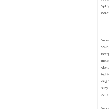
Split
naros
Věrn
SV-2 
inter
metod
elekt
těcht
origi
silný
zvuk 
Vyhl