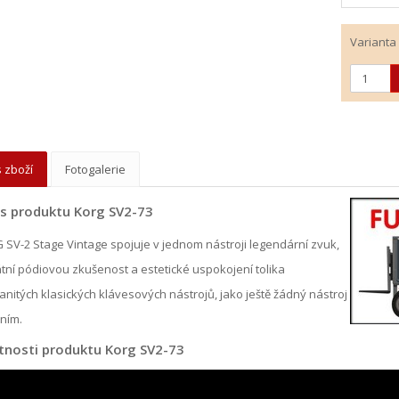
Varianta
 zboží
Fotogalerie
s produktu Korg SV2-73
SV-2 Stage Vintage spojuje v jednom nástroji legendární zvuk,
tní pódiovou zkušenost a estetické uspokojení tolika
nitých klasických klávesových nástrojů, jako ještě žádný nástroj
ním.
tnosti produktu Korg SV2-73