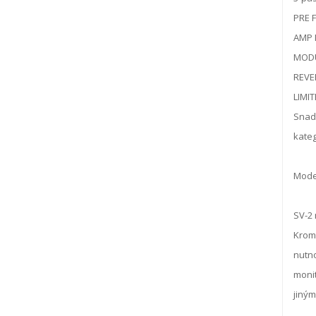
PRE F
AMP M
MODUL
REVER
LIMIT
Snadn
kateg
Moder
SV-2 
Kromě
nutno
monit
jiným