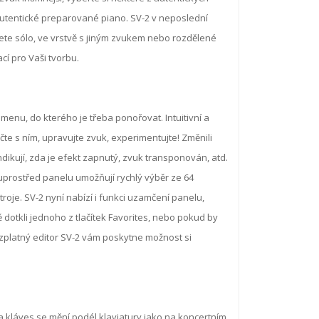
autentické preparované piano. SV-2 v neposlední
jete sólo, ve vrstvě s jiným zvukem nebo rozdělené
cí pro Vaši tvorbu.
menu, do kterého je třeba ponořovat. Intuitivní a
čte s ním, upravujte zvuk, experimentujte! Změnili
indikují, zda je efekt zapnutý, zvuk transponován, atd.
uprostřed panelu umožňují rychlý výběr ze 64
roje. SV-2 nyní nabízí i funkci uzamčení panelu,
otkli jednoho z tlačítek Favorites, nebo pokud by
platný editor SV-2 vám poskytne možnost si
a kláves se mění podél klaviatury jako na koncertním