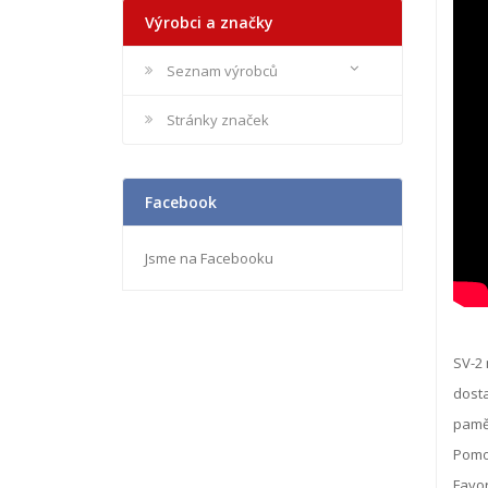
Výrobci a značky
Seznam výrobců
Stránky značek
Facebook
Jsme na Facebooku
SV-2 
dosta
paměť
Pomoc
Favor