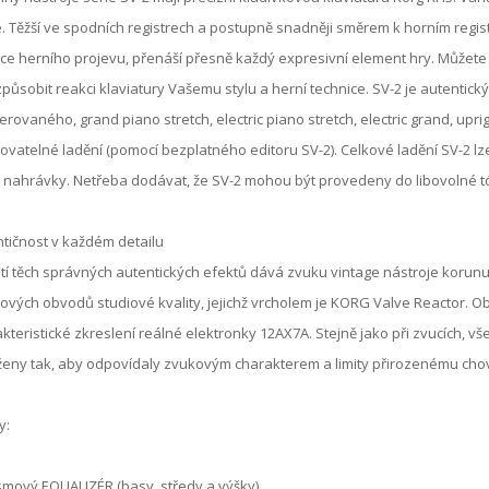
e. Těžší ve spodních registrech a postupně snadněji směrem k horním regis
e herního projevu, přenáší přesně každý expresivní element hry. Můžete 
způsobit reakci klaviatury Vašemu stylu a herní technice. SV-2 je autentic
rovaného, grand piano stretch, electric piano stretch, electric grand, upri
ovatelné ladění (pomocí bezplatného editoru SV-2). Celkové ladění SV-2 lze
nahrávky. Netřeba dodávat, že SV-2 mohou být provedeny do libovolné t
tičnost v každém detailu
tí těch správných autentických efektů dává zvuku vintage nástroje korunu
ových obvodů studiové kvality, jejichž vrcholem je KORG Valve Reactor. 
kteristické zkreslení reálné elektronky 12AX7A. Stejně jako při zvucích, v
eny tak, aby odpovídaly zvukovým charakterem a limity přirozenému cho
y:
mový EQUALIZÉR (basy, středy a výšky)