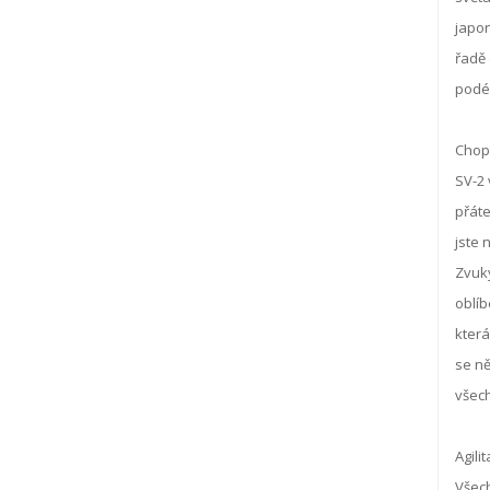
japon
řadě 
podél
Chopt
SV-2 
přáte
jste 
Zvuky
oblíb
která
se ně
všech
Agili
Všech