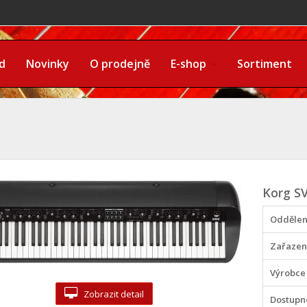
d
Novinky
O prodejně
E-shop
Sortiment
Korg S
Oddělen
Zařazen
Výrobce
Zobrazit detail
Dostupn