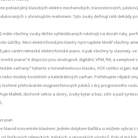
te poklad plný klasických elektro-mechanických, tranzistorových, páskový
dukovaných s ohromujícím realismem. Tyto zvuky definují celé dekády pop
2 máte všechny zvuky těchto vyhledávaných nástrojů na dosah ruky, perf
oliv údržby. Mezi elektrofonickými klavíry nyní najdete téměř všechny amer
ě jako raritní německé elektrofonické piano. A pak všechny ty clavinety, v
ronické piana? K dispozici jsou analogové, digitální, VPM, FM, a samplové v
ledáte varhany? Vyberte si tonewheelovou klasiku, VOX combo organ, ital
 nebo modely kostelních a katedrálových varhan. Potřebujete nějaké smyčc
 tvořené přehráváním magnetofonových pásků z éry progresivního rocku, 
uje Mallett, dechové sekce a sbory, zvuky kytar a bas, sólo a pad syntezát
ů.
o pian
je hlavně koncertním klavírem. Jedním dotykem tlačítka si můžete vybrat z 
 od špičkových německých, italských a japonských výrobců. Pokud má být zv