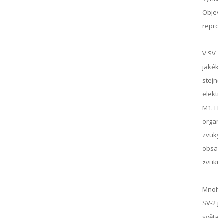
Objev
repro
V SV-
jakék
stejn
elekt
M1. H
organ
zvuky
obsah
zvuk
Mnoh
SV-2 
světa