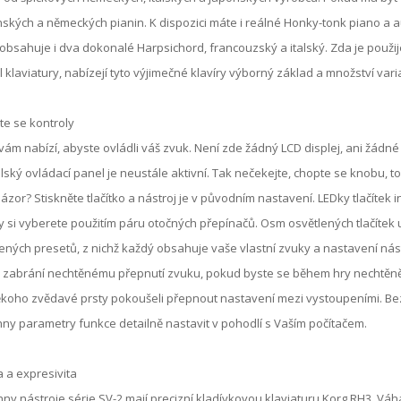
ských a německých pianin. K dispozici máte i reálné Honky-tonk piano a 
obsahuje i dva dokonalé Harpsichord, francouzský a italský. Zda je použi
 klaviatury, nabízejí tyto výjimečné klavíry výborný základ a množství varia
e se kontroly
vám nabízí, abyste ovládli váš zvuk. Není zde žádný LCD displej, ani žádné 
lský ovládací panel je neustále aktivní. Tak nečekejte, chopte se knobu, to
názor? Stiskněte tlačítko a nástroj je v původním nastavení. LEDky tlačítek 
 si vyberete použitím páru otočných přepínačů. Osm osvětlených tlačítek 
ených presetů, z nichž každý obsahuje vaše vlastní zvuky a nastavení nást
 zabrání nechtěnému přepnutí zvuku, pokud byste se během hry nechtěně d
koho zvědavé prsty pokoušeli přepnout nastavení mezi vystoupeními. Bez
ny parametry funkce detailně nastavit v pohodlí s Vaším počítačem.
ta a expresivita
ny nástroje série SV-2 mají precizní kladívkovou klaviaturu Korg RH3. Váh