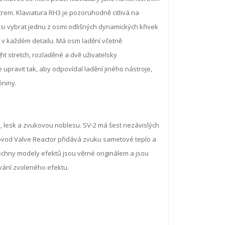
trem. Klaviatura RH3 je pozoruhodně citlivá na
si vybrat jednu z osmi odlišných dynamických křivek
ký v každém detailu. Má osm ladění včetně
ght stretch, rozladěné a dvě uživatelsky
 upravit tak, aby odpovídal ladění jiného nástroje,
óniny.
, lesk a zvukovou noblesu. SV-2 má šest nezávislých
Obvod Valve Reactor přidává zvuku sametové teplo a
šechny modely efektů jsou věrné originálem a jsou
vání zvoleného efektu.