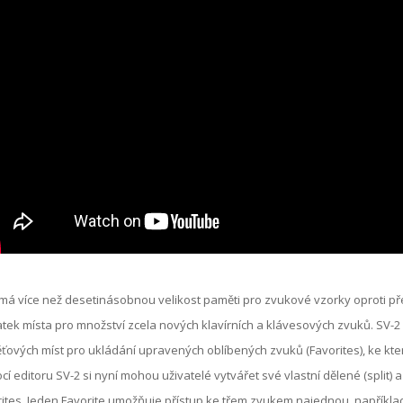
má více než desetinásobnou velikost paměti pro zvukové vzorky oproti p
tek místa pro množství zcela nových klavírních a klávesových zvuků. SV-
ových míst pro ukládání upravených oblíbených zvuků (Favorites), ke kt
í editoru SV-2 si nyní mohou uživatelé vytvářet své vlastní dělené (split) a
ites. Jeden Favorite umožňuje přístup ke třem zvukem najednou, například