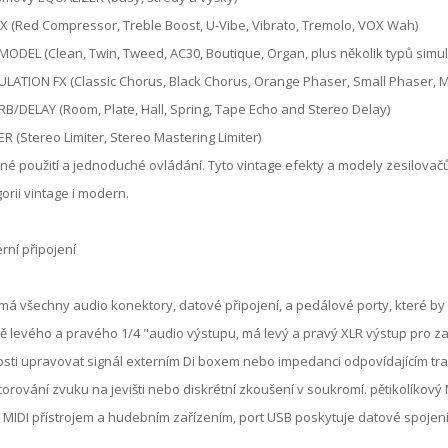
X (Red Compressor, Treble Boost, U-Vibe, Vibrato, Tremolo, VOX Wah)
ODEL (Clean, Twin, Tweed, AC30, Boutique, Organ, plus několik typů sim
ATION FX (Classic Chorus, Black Chorus, Orange Phaser, Small Phaser, MX
B/DELAY (Room, Plate, Hall, Spring, Tape Echo and Stereo Delay)
ER (Stereo Limiter, Stereo Mastering Limiter)
é použití a jednoduché ovládání. Tyto vintage efekty a modely zesilova
orii vintage i modern.
ní připojení
má všechny audio konektory, datové připojení, a pedálové porty, které by 
 levého a pravého 1/4 "audio výstupu, má levý a pravý XLR výstup pro z
sti upravovat signál externím Di boxem nebo impedanci odpovídajícím tr
orování zvuku na jevišti nebo diskrétní zkoušení v soukromí. pětikolíkový 
 MIDI přístrojem a hudebním zařízením, port USB poskytuje datové spojení