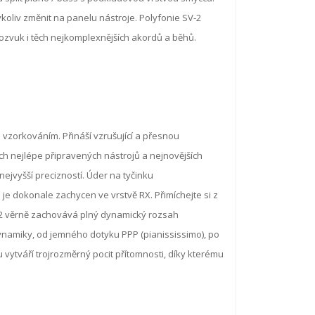
dykoliv změnit na panelu nástroje. Polyfonie SV-2
dozvuk i těch nejkomplexnějších akordů a běhů.
 vzorkováním. Přináší vzrušující a přesnou
ěch nejlépe připravených nástrojů a nejnovějších
ejvyšší precizností. Úder na tyčinku
 je dokonale zachycen ve vrstvě RX. Přimíchejte si z
SV-2 věrně zachovává plný dynamický rozsah
ynamiky, od jemného dotyku PPP (pianississimo), po
u vytváří trojrozměrný pocit přítomnosti, díky kterému