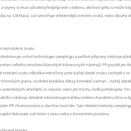
y a layery si musí uživatel předpřipravit v editoru, ale bod splitu si může k
tla na 128 hlasů, což umožňuje efektivnější vrstvení zvuků, nebo dlouhý 
á reprodukce zvuku
představuje vrchol technologie samplingu a pečlivé přípravy nástroje před
pretaci velkého množství klasických klávesových nástrojů. Při použití jen t
 snímání zvuku několika mikrofony jsme každý detail zvuku zachytili s co n
rofonických piana, uvolnění kladívka, kliksy kontaktů varhan – každý detail
o autentických artefaktů co nejvíce, nebo jen trochu, kolik potřebujete. 
nálního nástroje detailně rekonstruuje každou změnu charakteru tónu a d
 úder FFF (fortississimo) a všechno mezi tím. Tato detailní metoda sampling
zaplní dokonale své místo v mixu nebo v koncertním prostoru.
edávané klasiky