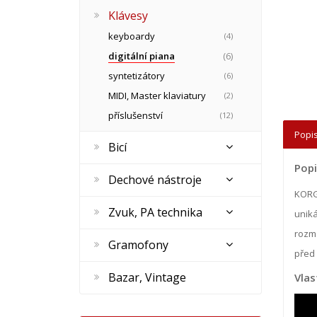
Klávesy
keyboardy
(4)
digitální piana
(6)
syntetizátory
(6)
MIDI, Master klaviatury
(2)
příslušenství
(12)
Popis
Bicí
Popi
Dechové nástroje
KORG 
Zvuk, PA technika
uniká
rozma
Gramofony
před 
Bazar, Vintage
Vlas