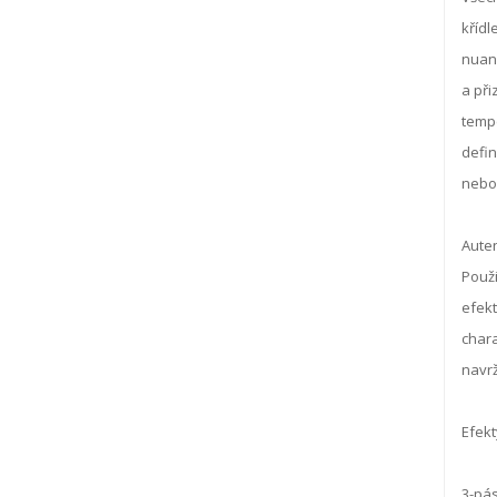
křídl
nuanc
a při
tempe
defin
nebo 
Auten
Použi
efekt
chara
navrž
Efekt
3-pás