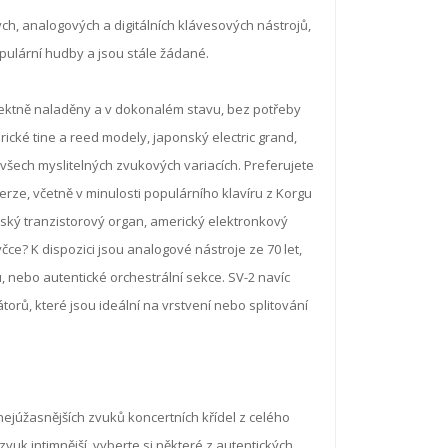
ch, analogových a digitálních klávesových nástrojů,
ulární hudby a jsou stále žádané.
ektně naladěny a v dokonalém stavu, bez potřeby
ické tine a reed modely, japonský electric grand,
e všech myslitelných zvukových variacích. Preferujete
erze, včetně v minulosti populárního klavíru z Korgu
ský tranzistorový organ, americký elektronkový
e? K dispozici jsou analogové nástroje ze 70 let,
nebo autentické orchestrální sekce. SV-2 navíc
orů, které jsou ideální na vrstvení nebo splitování
nejúžasnějších zvuků koncertních křídel z celého
uk intimnější, vyberte si některé z autentických