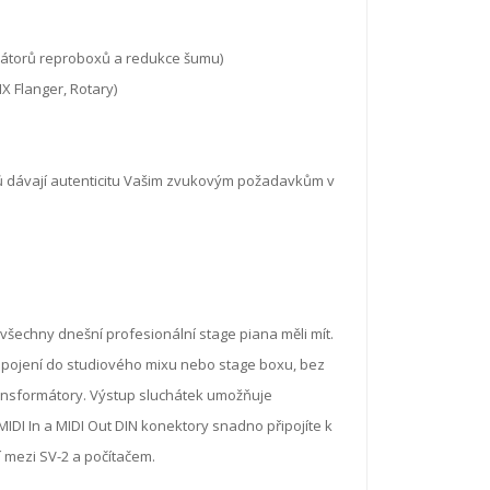
ulátorů reproboxů a redukce šumu)
 Flanger, Rotary)
čů dávají autenticitu Vašim zvukovým požadavkům v
všechny dnešní profesionální stage piana měli mít.
apojení do studiového mixu nebo stage boxu, bez
ansformátory. Výstup sluchátek umožňuje
MIDI In a MIDI Out DIN konektory snadno připojíte k
 mezi SV-2 a počítačem.