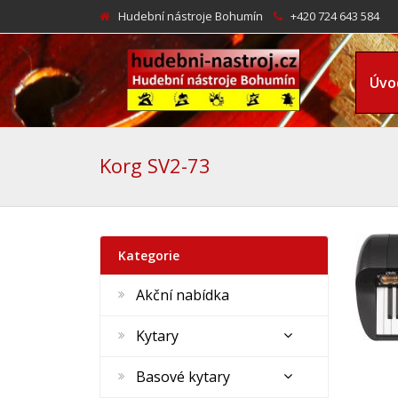
Hudební nástroje Bohumín
+420 724 643 584
Úvo
Korg SV2-73
Kategorie
Akční nabídka
Kytary
Basové kytary