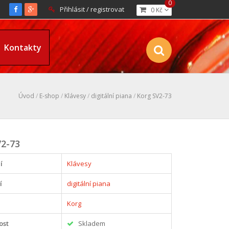
0
Přihlásit / registrovat
0 Kč
Kontakty
Úvod
/
E-shop
/
Klávesy
/
digitální piana
/
Korg SV2-73
V2-73
í
Klávesy
í
digitální piana
Korg
ost
Skladem