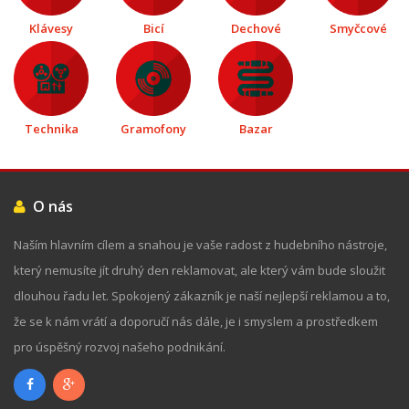
Klávesy
Bicí
Dechové
Smyčcové
Technika
Gramofony
Bazar
O nás
Naším hlavním cílem a snahou je vaše radost z hudebního nástroje,
který nemusíte jít druhý den reklamovat, ale který vám bude sloužit
dlouhou řadu let. Spokojený zákazník je naší nejlepší reklamou a to,
že se k nám vrátí a doporučí nás dále, je i smyslem a prostředkem
pro úspěšný rozvoj našeho podnikání.