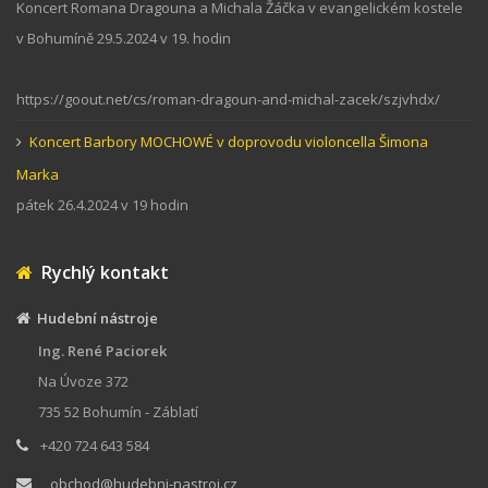
Koncert Romana Dragouna a Michala Žáčka v evangelickém kostele
v Bohumíně 29.5.2024 v 19. hodin
https://goout.net/cs/roman-dragoun-and-michal-zacek/szjvhdx/
Koncert Barbory MOCHOWÉ v doprovodu violoncella Šimona
Marka
pátek 26.4.2024 v 19 hodin
Rychlý kontakt
Hudební nástroje
Ing. René Paciorek
Na Úvoze 372
735 52 Bohumín - Záblatí
+420 724 643 584
obchod@hudebni-nastroj.cz