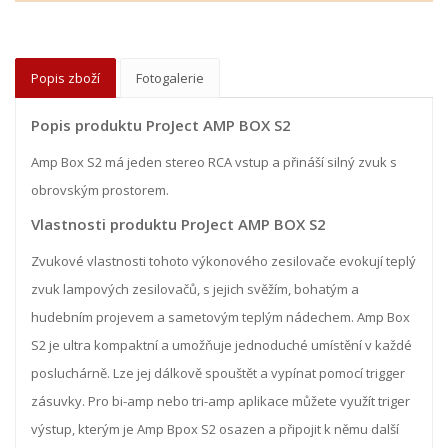
Popis zboží
Fotogalerie
Popis produktu ProJect AMP BOX S2
Amp Box S2 má jeden stereo RCA vstup a přináší silný zvuk s
obrovským prostorem.
Vlastnosti produktu ProJect AMP BOX S2
Zvukové vlastnosti tohoto výkonového zesilovače evokují teplý
zvuk lampových zesilovačů, s jejich svěžím, bohatým a
hudebním projevem a sametovým teplým nádechem. Amp Box
S2 je ultra kompaktní a umožňuje jednoduché umístění v každé
posluchárně. Lze jej dálkově spouštět a vypínat pomocí trigger
zásuvky. Pro bi-amp nebo tri-amp aplikace můžete využít triger
výstup, kterým je Amp Bpox S2 osazen a připojit k němu další