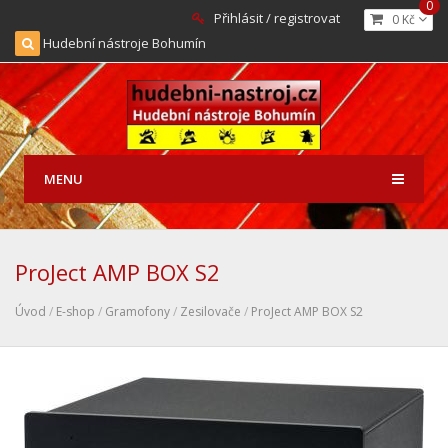
0
Přihlásit / registrovat
0 Kč
Hudební nástroje Bohumín
MENU
ProJect AMP BOX S2
Úvod
/
E-shop
/
Gramofony
/
Zesilovače
/
ProJect AMP BOX S2