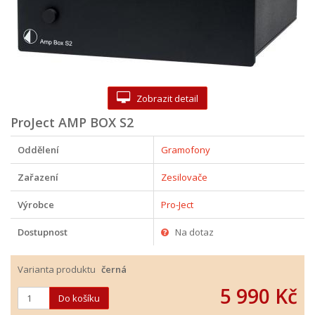
Zobrazit detail
ProJect AMP BOX S2
Oddělení
Gramofony
Zařazení
Zesilovače
Výrobce
Pro-Ject
Dostupnost
Na dotaz
Varianta produktu
černá
5 990 Kč