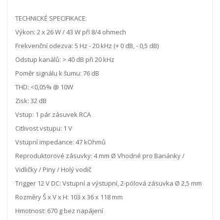
TECHNICKÉ SPECIFIKACE:
Výkon: 2 x 26 W / 43 W při 8/4 ohmech
Frekvenční odezva: 5 Hz - 20 kHz (+ 0 dB, - 0,5 dB)
Odstup kanálů: > 40 dB při 20 kHz
Poměr signálu k šumu: 76 dB
THD: <0,05% @ 10W
Zisk: 32 dB
Vstup: 1 pár zásuvek RCA
Citlivost vstupu: 1 V
Vstupní impedance: 47 kOhmů
Reproduktorové zásuvky: 4 mm Ø Vhodné pro Banánky /
Vidličky / Piny / Holý vodič
Trigger 12 V DC: Vstupní a výstupní, 2-pólová zásuvka Ø 2,5 mm
Rozměry Š x V x H: 103 x 36 x 118 mm
Hmotnost: 670 g bez napájení