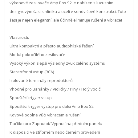
výkonové zesilovače.Amp Box S2 je nabízen s luxusním
designovým šasi s hliníku a oceli v sendvičové konstrukci. Toto
šasi je nejen elegantní, ale účinně eliminuje rušení a vibrace!
Vlastnosti:
Ultra kompaktní a přesto audiophilské řešení
Modul pokročilého zesilovače
Vysoký výkon zlepší výsledný zvuk celého systému
Stereofonní vstup (RCA)
Izolované terminály reproduktorů
Vhodné pro Banánky / Vidličky / Piny / Holý vodič
Spouštěcí trigger vstup
Spouštěcí trigger výstup pro další Amp Box S2
Kovové odolné vůči vibracem a rušení
Tlačítko pro Zapnutoí/ Vypnutí na předním panelu
K dispozici ve stříbrném nebo černém provedení