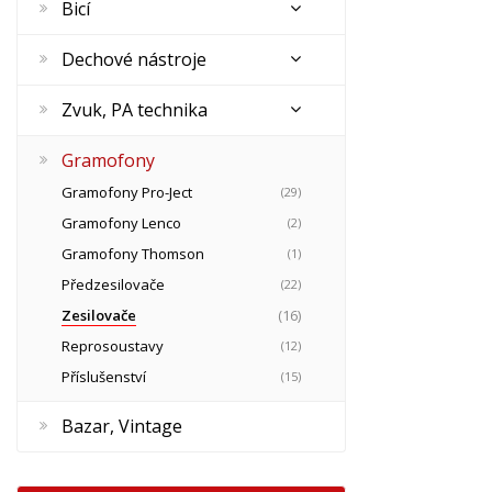
Bicí
Dechové nástroje
Zvuk, PA technika
Gramofony
Gramofony Pro-Ject
(29)
Gramofony Lenco
(2)
Gramofony Thomson
(1)
Předzesilovače
(22)
Zesilovače
(16)
Reprosoustavy
(12)
Příslušenství
(15)
Bazar, Vintage