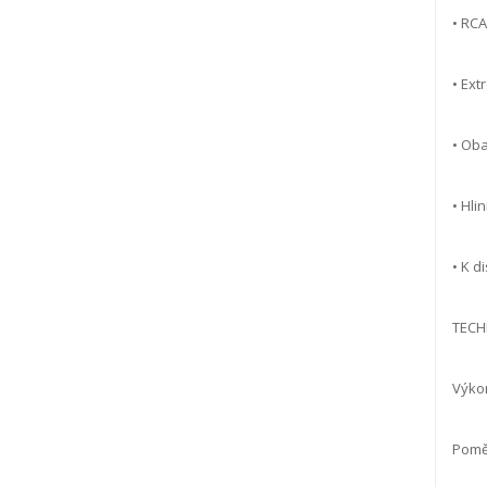
• RCA
• Ext
• Oba
• Hli
• K d
TECH
Výkon
Poměr