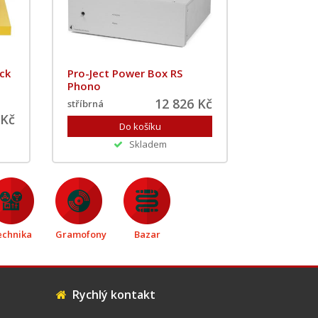
ick
Pro-Ject Power Box RS
Phono
12 826 Kč
stříbrná
 Kč
Skladem
echnika
Gramofony
Bazar
Rychlý kontakt