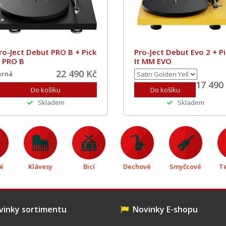
ro-Ject Debut PRO B + Pick
Pro-Ject Debut Evo 2 + P
t PRO B
It MM EVO
22 490 Kč
erná
17 490
Skladem
Skladem
é
Klávesy
Bicí
Dechové
Smyčcové
T
inky sortimentu
Novinky E-shopu