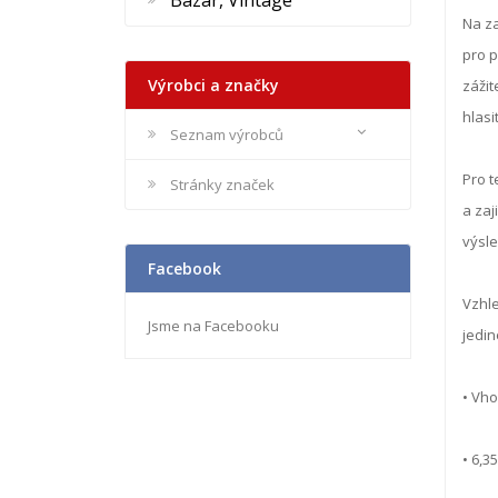
Bazar, Vintage
Na za
pro p
Výrobci a značky
zážit
hlasi
Seznam výrobců
Pro t
Stránky značek
a zaj
výsle
Facebook
Vzhl
Jsme na Facebooku
jedin
• Vho
• 6,3