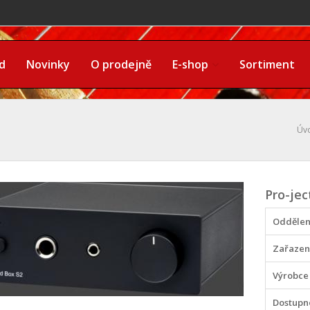
d
Novinky
O prodejně
E-shop
Sortiment
Úv
Pro-jec
Oddělen
Zařazen
Výrobce
Dostupn