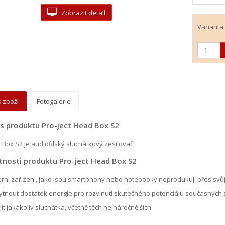
Zobrazit detail
Varianta
 zboží
Fotogalerie
s produktu Pro-ject Head Box S2
Box S2 je audiofilský sluchátkový zesilovač
tnosti produktu Pro-ject Head Box S2
ní zařízení, jako jsou smartphony nebo notebooky neprodukují přes svůj s
tnout dostatek energie pro rozvinutí skutečného potenciálu současných
jit jakákoliv sluchátka, včetně těch nejnáročnějších.