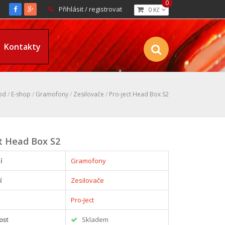
0
Přihlásit / registrovat
0 Kč
Kontakty
od
/
E-shop
/
Gramofony
/
Zesilovače
/
Pro-ject Head Box S2
t Head Box S2
í
Gramofony
í
Zesilovače
Pro-Ject
ost
Skladem