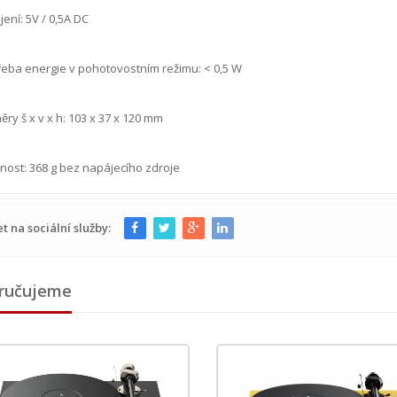
ení: 5V / 0,5A DC
eba energie v pohotovostním režimu: < 0,5 W
ry š x v x h: 103 x 37 x 120 mm
ost: 368 g bez napájecího zdroje
et na sociální služby:
ručujeme