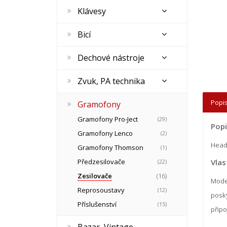
Klávesy
Bicí
Dechové nástroje
Zvuk, PA technika
Popis
Gramofony
Gramofony Pro-Ject
(29)
Popi
Gramofony Lenco
(2)
Head 
Gramofony Thomson
(1)
Předzesilovače
Vlas
(22)
Zesilovače
(16)
Moder
Reprosoustavy
(12)
posky
Příslušenství
(15)
připo