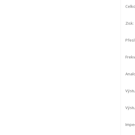
Celko
Zisk:
Přesl
Frekv
Analo
Výstu
Výstu
Imped