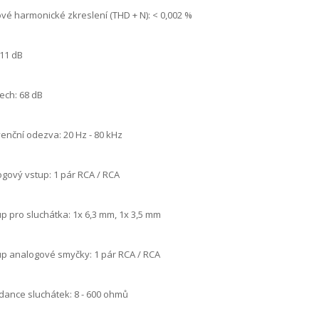
vé harmonické zkreslení (THD + N): < 0,002 %
 11 dB
ech: 68 dB
enční odezva: 20 Hz - 80 kHz
gový vstup: 1 pár RCA / RCA
p pro sluchátka: 1x 6,3 mm, 1x 3,5 mm
p analogové smyčky: 1 pár RCA / RCA
ance sluchátek: 8 - 600 ohmů