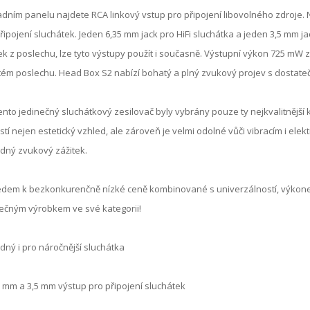
dním panelu najdete RCA linkový vstup pro připojení libovolného zdroje. 
řipojení sluchátek. Jeden 6,35 mm jack pro HiFi sluchátka a jeden 3,5 mm jac
ek z poslechu, lze tyto výstupy použít i současně. Výstupní výkon 725 mW z
tém poslechu. Head Box S2 nabízí bohatý a plný zvukový projev s dostateč
ento jedinečný sluchátkový zesilovač byly vybrány pouze ty nejkvalitnějš
istí nejen estetický vzhled, ale zároveň je velmi odolné vůči vibracím i ele
dný zvukový zážitek.
edem k bezkonkurenčně nízké ceně kombinované s univerzálností, výkon
ečným výrobkem ve své kategorii!
dný i pro náročnější sluchátka
5 mm a 3,5 mm výstup pro připojení sluchátek