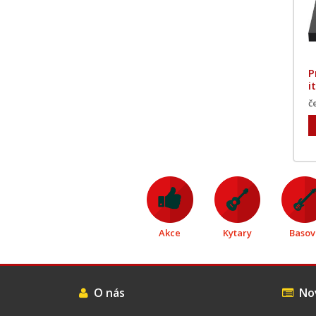
P
i
č
Akce
Kytary
Basov
O nás
Nov