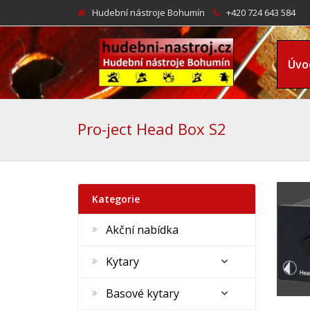
Hudební nástroje Bohumín
+420 724 643 584
Úvo
Pro-ject Head Box S2
Kategorie
Akční nabídka
Kytary
Basové kytary