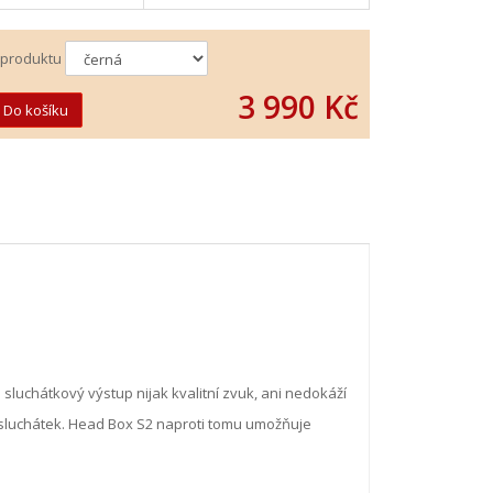
 produktu
3 990 Kč
luchátkový výstup nijak kvalitní zvuk, ani nedokáží
 sluchátek. Head Box S2 naproti tomu umožňuje