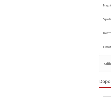
Napáj
Spotř
Rozmě
Hmotn
Sdíl
Dopo