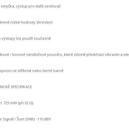
 smyčka, výstup pro další zesilovač
rémně nízké hodnoty zkreslení
 výstupy lze použít současně
níkové / kovové sendvičové pouzdro, které účinně předchází vibracím a e
ispozici ve stříbrné nebo černé barvě
NICKÉ SPECIFIKACE
: 725 mW (při 32 Ω)
 Signál / Šum (SNR): -110 dBV