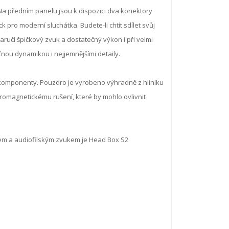
Na předním panelu jsou k dispozici dva konektory
k pro moderní sluchátka. Budete-li chtít sdílet svůj
aručí špičkový zvuk a dostatečný výkon i při velmi
nou dynamikou i nejjemnějšími detaily.
í komponenty. Pouzdro je vyrobeno výhradně z hliníku
ktromagnetickému rušení, které by mohlo ovlivnit
em a audiofilským zvukem je Head Box S2