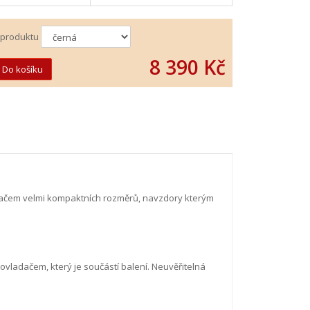
 produktu
8 390 Kč
ímačem velmi kompaktních rozměrů, navzdory kterým
vladačem, který je součástí balení. Neuvěřitelná