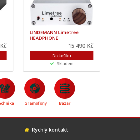
LINDEMANN Limetree
HEADPHONE
 Kč
15 490 Kč
Skladem
echnika
Gramofony
Bazar
Rychlý kontakt