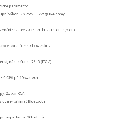
nické parametry:
upní výkon: 2 x 25W / 37W @ 8/4 ohmy
venční rozsah: 20Hz - 20 kHz (+ 0 dB, -0,5 dB)
arace kanálů: > 40dB @ 20kHz
r signálu k šumu: 76dB (IEC-A)
 <0,05% při 10 wattech
py: 2x pár RCA
grovaný přijímač Bluetooth
upní impedance: 20k ohmů