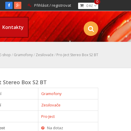
0
Přihlásit / registrovat
0 Kč
Kontakty
E-shop
/
Gramofony
/
Zesilovače
/
Pro-Ject Stereo Box S2 BT
t Stereo Box S2 BT
í
Gramofony
í
Zesilovače
Pro-Ject
ost
Na dotaz