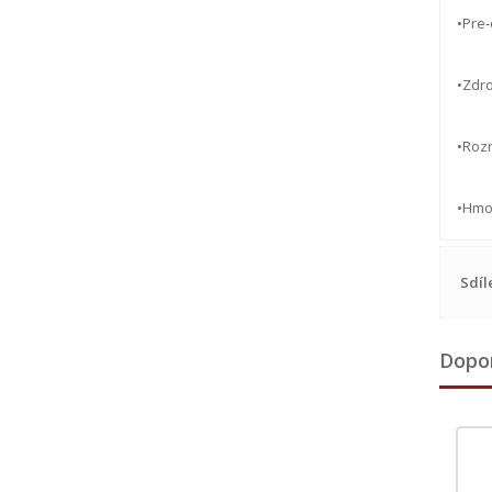
•Pre-
•Zdro
•Rozm
•Hmo
Sdíl
Dopo