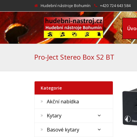
Hudební nástroje Bohumín
+420 724 643 584
Úvo
Pro-Ject Stereo Box S2 BT
Kategorie
Akční nabídka
Kytary
Basové kytary