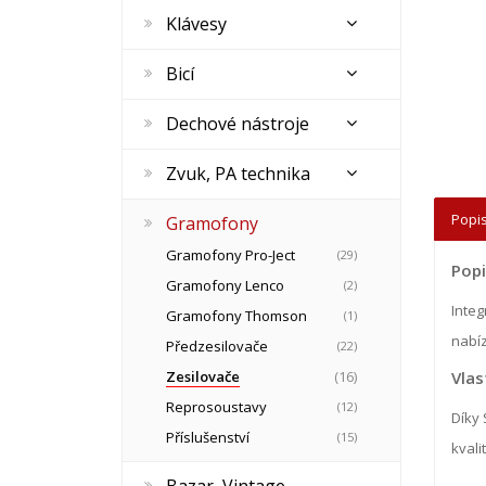
Klávesy
Bicí
Dechové nástroje
Zvuk, PA technika
Popis
Gramofony
Gramofony Pro-Ject
(29)
Popi
Gramofony Lenco
(2)
Integ
Gramofony Thomson
(1)
nabíz
Předzesilovače
(22)
Zesilovače
(16)
Vlas
Reprosoustavy
(12)
Díky 
Příslušenství
(15)
kvali