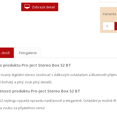
Zobrazit detail
Varianta
 zboží
Fotogalerie
s produktu Pro-Ject Stereo Box S2 BT
rovaný digitální stereo zesilovač s dálkovým ovladačem a Bluetooth přij
í bohatý a plný zvuk plný detailů.
tnosti produktu Pro-Ject Stereo Box S2 BT
S2-stylingu vypadá opravdu nadčasově a elegantně. Ovládání je možné IR o
ta zvuku za přijatelnou cenu!