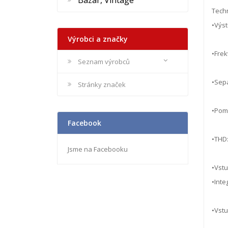
Bazar, Vintage
Tech
•Výst
Výrobci a značky
•Frek
Seznam výrobců
•Sep
Stránky značek
•Pomě
Facebook
•THD:
Jsme na Facebooku
•Vstu
•Inte
•Vst