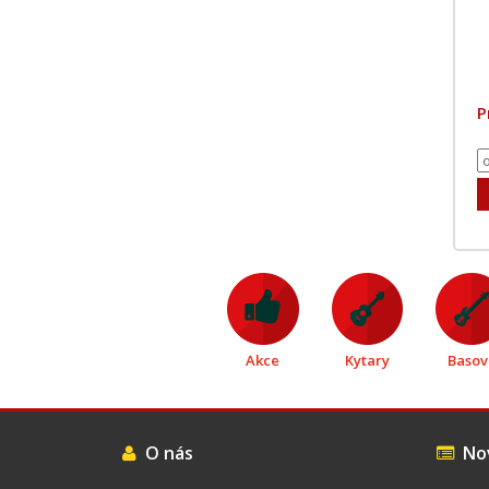
P
Akce
Kytary
Basov
O nás
Nov