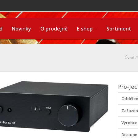
d
Novinky
O prodejně
E-shop
Sortiment
Úvod
/
Pro-Jec
Oddělen
Zařazen
Výrobce
Dostupn