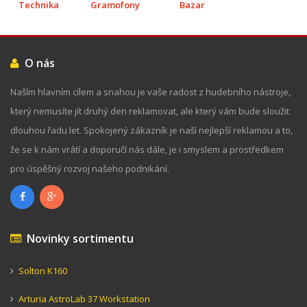
Technika
Gramofony
Bazar
O nás
Naším hlavním cílem a snahou je vaše radost z hudebního nástroje,
který nemusíte jít druhý den reklamovat, ale který vám bude sloužit
dlouhou řadu let. Spokojený zákazník je naší nejlepší reklamou a to,
že se k nám vrátí a doporučí nás dále, je i smyslem a prostředkem
pro úspěšný rozvoj našeho podnikání.
Novinky sortimentu
Solton K160
Arturia AstroLab 37 Workstation