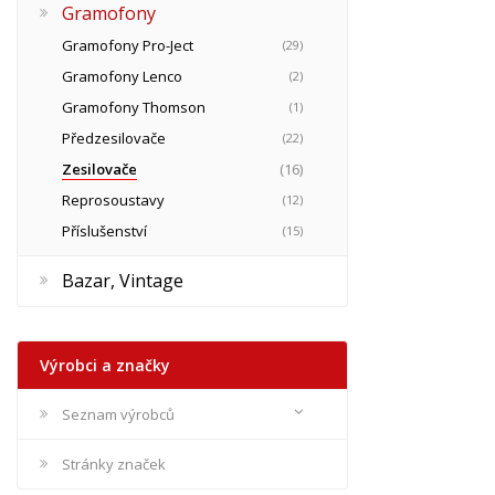
Gramofony
Gramofony Pro-Ject
(29)
Gramofony Lenco
(2)
Gramofony Thomson
(1)
Předzesilovače
(22)
Zesilovače
(16)
Reprosoustavy
(12)
Příslušenství
(15)
Bazar, Vintage
Výrobci a značky
Seznam výrobců
Stránky značek