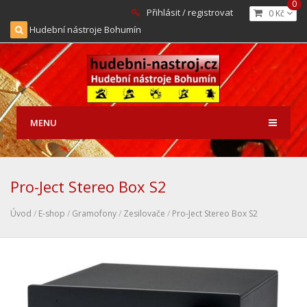
0
Přihlásit / registrovat
0 Kč
Hudební nástroje Bohumín
MENU
Pro-Ject Stereo Box S2
Úvod
/
E-shop
/
Gramofony
/
Zesilovače
/
Pro-Ject Stereo Box S2