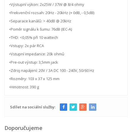
•Výstupní výkon: 2x25W / 37W @ 8/4 ohmy
•Frekvenční rozsah: 20Hz - 20kHz (+ 0dB, - 0,5dB)
•Separace kanálů: > 40dB @ 20kHz
•Poměr signálu k šumu: 76dB (IEC-A)
•THD: <0,05% při 10 wattech
•Vstupy: 2x pár RCA
•Vstupní impedance: 20k ohmů
•Pre-out výstup: 3,5mm jack
•Zdroj napájení: 20V / 3A DC 100 - 240V, 50/60 Hz
•Rozměry: 103 x 37 x 125 mm
•Hmotnost: 390 g
Sdílet na sociální služby:
Doporučujeme