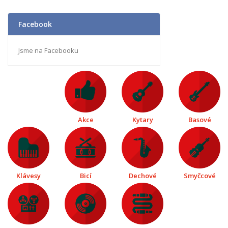
Facebook
Jsme na Facebooku
Akce
Kytary
Basové
Klávesy
Bicí
Dechové
Smyčcové