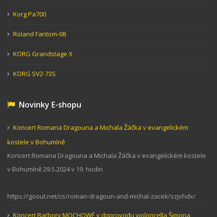
Korg Pa700
Roland Fantom-08
KORG Grandstage X
KORG SV2-73S
Novinky E-shopu
Koncert Romana Dragouna a Michala Žáčka v evangelickém
kostele v Bohumíně
Koncert Romana Dragouna a Michala Žáčka v evangelickém kostele
v Bohumíně 29.5.2024 v 19. hodin
https://goout.net/cs/roman-dragoun-and-michal-zacek/szjvhdx/
Koncert Barbory MOCHOWÉ v doprovodu violoncella Šimona