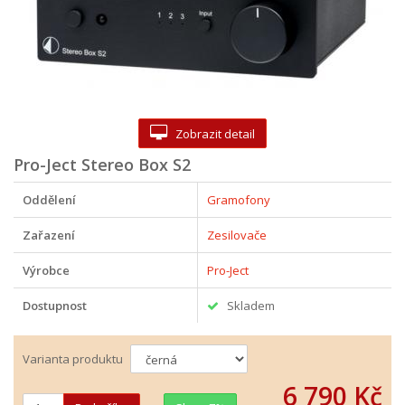
Zobrazit detail
Pro-Ject Stereo Box S2
Oddělení
Gramofony
Zařazení
Zesilovače
Výrobce
Pro-Ject
Dostupnost
Skladem
Varianta produktu
6 790 Kč