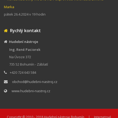
Marka
pátek 26.4.2024 v 19 hodin
Rychlý kontakt
Hudební nástroje
Ing. René Paciorek
Na Úvoze 372
735 52 Bohumín - Záblatí
+420 724 643 584
obchod@hudebni-nastroj.cz
www.hudebni-nastroj.cz
Copyright © 2010 - 2018
Hudební nástroje Bohumín
| Internetové