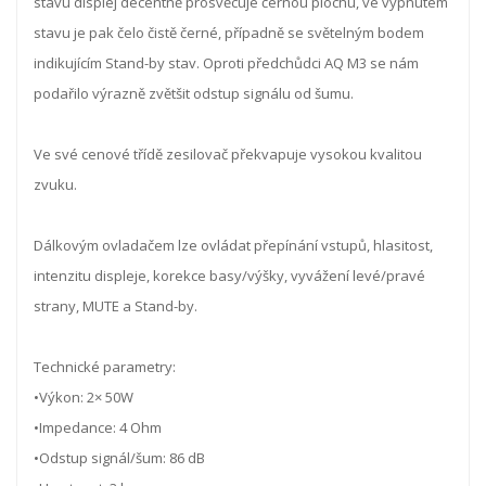
stavu displej decentně prosvěcuje černou plochu, ve vypnutém
stavu je pak čelo čistě černé, případně se světelným bodem
indikujícím Stand-by stav. Oproti předchůdci AQ M3 se nám
podařilo výrazně zvětšit odstup signálu od šumu.
Ve své cenové třídě zesilovač překvapuje vysokou kvalitou
zvuku.
Dálkovým ovladačem lze ovládat přepínání vstupů, hlasitost,
intenzitu displeje, korekce basy/výšky, vyvážení levé/pravé
strany, MUTE a Stand-by.
Technické parametry:
•Výkon: 2× 50W
•Impedance: 4 Ohm
•Odstup signál/šum: 86 dB