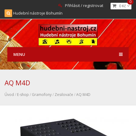
0
Přihlásit / registrovat
0 Kč
Hudební nástroje Bohumín
MENU
AQ M4D
Úvod
/
E-shop
/
Gramofony
/
Zesilovače
/
AQ M4D