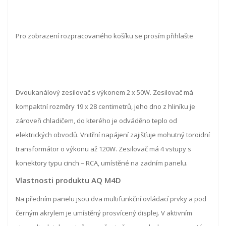
Pro zobrazení rozpracovaného košíku se prosím přihlašte
Dvoukanálový zesilovač s výkonem 2 x 50W. Zesilovač má
kompaktní rozměry 19 x 28 centimetrů, jeho dno z hliníku je
zároveň chladičem, do kterého je odváděno teplo od
elektrických obvodů. Vnitřní napájení zajišťuje mohutný toroidní
transformátor o výkonu až 120W. Zesilovač má 4 vstupy s
konektory typu cinch – RCA, umístěné na zadním panelu.
Vlastnosti produktu AQ M4D
Na předním panelu jsou dva multifunkční ovládací prvky a pod
černým akrylem je umístěný prosvícený displej. V aktivním