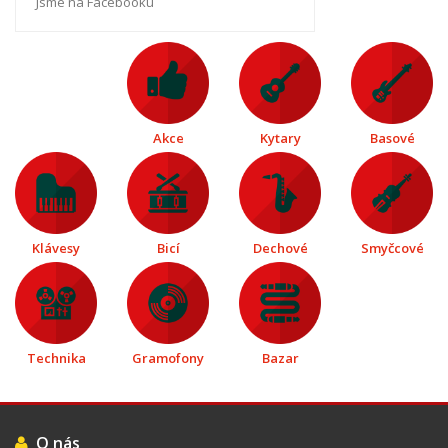
Jsme na Facebooku
Akce
Kytary
Basové
Klávesy
Bicí
Dechové
Smyčcové
Technika
Gramofony
Bazar
O nás