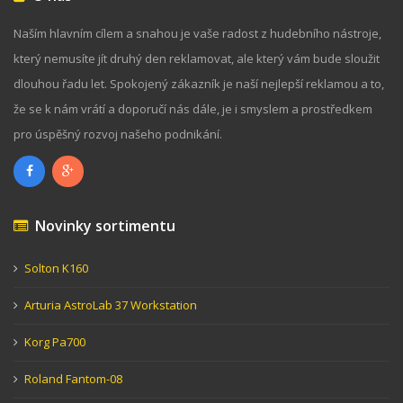
Naším hlavním cílem a snahou je vaše radost z hudebního nástroje,
který nemusíte jít druhý den reklamovat, ale který vám bude sloužit
dlouhou řadu let. Spokojený zákazník je naší nejlepší reklamou a to,
že se k nám vrátí a doporučí nás dále, je i smyslem a prostředkem
pro úspěšný rozvoj našeho podnikání.
Novinky sortimentu
Solton K160
Arturia AstroLab 37 Workstation
Korg Pa700
Roland Fantom-08