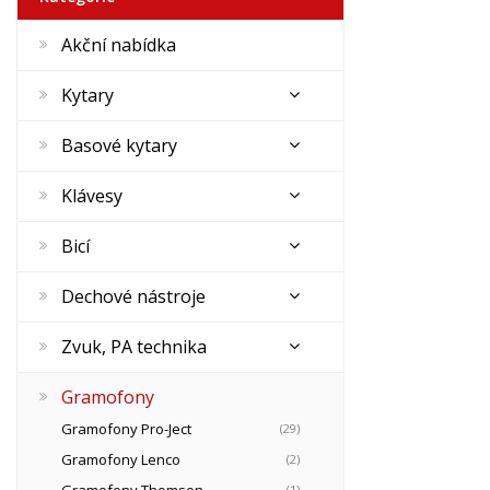
Akční nabídka
Kytary
Basové kytary
Klávesy
Bicí
Dechové nástroje
Zvuk, PA technika
Gramofony
Gramofony Pro-Ject
(29)
Gramofony Lenco
(2)
Gramofony Thomson
(1)