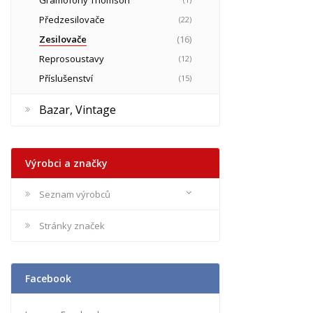
Předzesilovače
(22)
Zesilovače
(16)
Reprosoustavy
(12)
Příslušenství
(15)
Bazar, Vintage
Výrobci a značky
Seznam výrobců
Stránky značek
Facebook