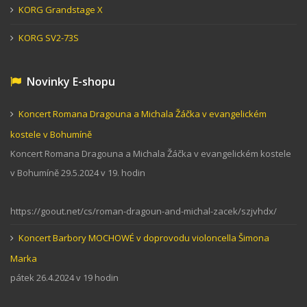
KORG Grandstage X
KORG SV2-73S
Novinky E-shopu
Koncert Romana Dragouna a Michala Žáčka v evangelickém
kostele v Bohumíně
Koncert Romana Dragouna a Michala Žáčka v evangelickém kostele
v Bohumíně 29.5.2024 v 19. hodin
https://goout.net/cs/roman-dragoun-and-michal-zacek/szjvhdx/
Koncert Barbory MOCHOWÉ v doprovodu violoncella Šimona
Marka
pátek 26.4.2024 v 19 hodin