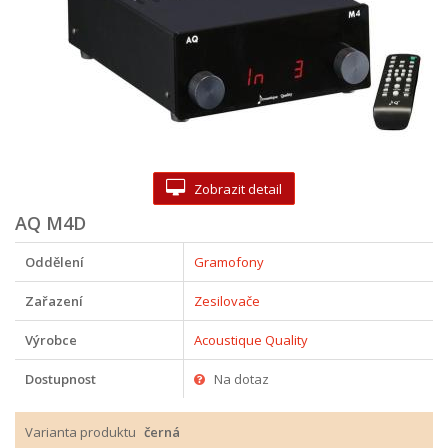
Zobrazit detail
AQ M4D
Oddělení
Gramofony
Zařazení
Zesilovače
Výrobce
Acoustique Quality
Dostupnost
Na dotaz
Varianta produktu
černá