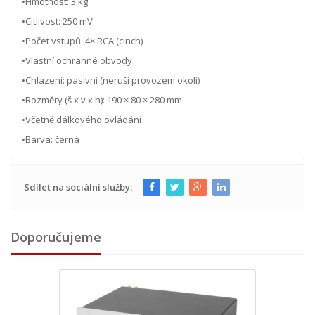
•Hmotnost: 3 kg
•Citlivost: 250 mV
•Počet vstupů: 4× RCA (cinch)
•Vlastní ochranné obvody
•Chlazení: pasivní (neruší provozem okolí)
•Rozměry (š x v x h): 190 × 80 × 280 mm
•Včetně dálkového ovládání
•Barva: černá
Sdílet na sociální služby:
Doporučujeme