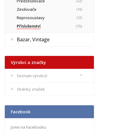
Předzesilovače
(22)
Zesilovače
(16)
Reprosoustavy
(12)
Příslušenství
(15)
Bazar, Vintage
Výrobci a značky
Seznam výrobců
Stránky značek
Facebook
Jsme na Facebooku