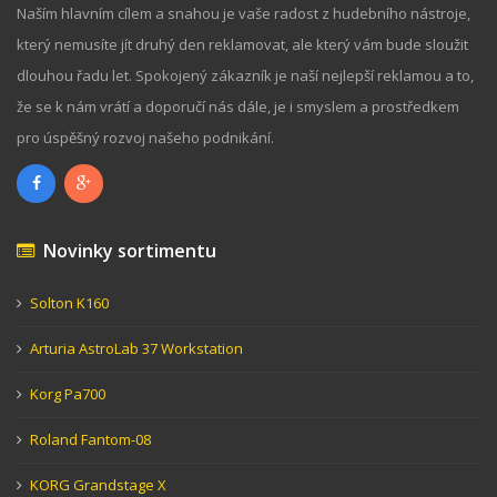
Naším hlavním cílem a snahou je vaše radost z hudebního nástroje,
který nemusíte jít druhý den reklamovat, ale který vám bude sloužit
dlouhou řadu let. Spokojený zákazník je naší nejlepší reklamou a to,
že se k nám vrátí a doporučí nás dále, je i smyslem a prostředkem
pro úspěšný rozvoj našeho podnikání.
Novinky sortimentu
Solton K160
Arturia AstroLab 37 Workstation
Korg Pa700
Roland Fantom-08
KORG Grandstage X