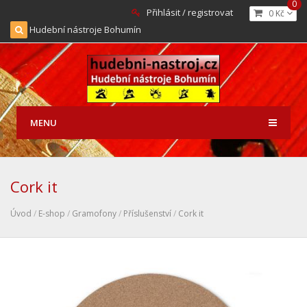
0
Přihlásit / registrovat
0 Kč
Hudební nástroje Bohumín
MENU
Cork it
Úvod
/
E-shop
/
Gramofony
/
Příslušenství
/
Cork it