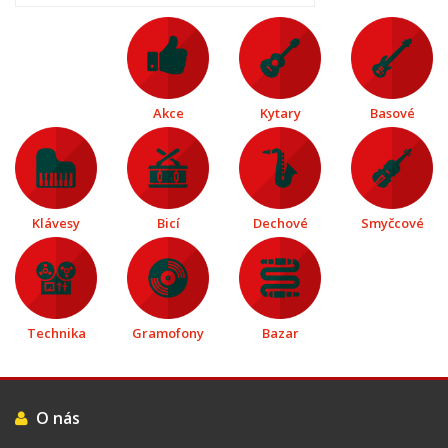
Akce
Kytary
Basové
Klávesy
Bicí
Dechové
Smyčcové
Technika
Gramofony
Bazar
O nás