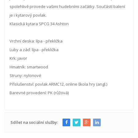
spolehlivě provede vašimi hudebními začátky. Součástí balení
je i kytarový povlak.
Klasická kytara SPCG 34 Ashton
Vrchní deska: lípa - překližka
Luby a záď: lípa - překližka
Krk: javor
Hmatník: smartwood
Struny: nylonové
Příslušenství: povlak ARMC12, online škola hry (angl.)
Barevné provedení: PK (růžová)
Sdílet na sociální služby: