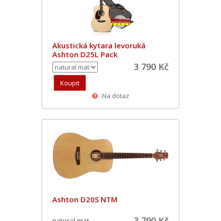
Akustická kytara levoruká
Ashton D25L Pack
3 790 Kč
Na dotaz
Ashton D20S NTM
3 790 Kč
natural mat