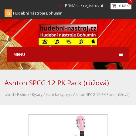
0
Přihlásit / registrovat
0 Kč
Hudební nástroje Bohumín
MENU
Ashton SPCG 12 PK Pack (růžová)
Úvod
/
E-shop
/
Kytary
/
klasické kytary
/
Ashton SPCG 12 PK Pack (růžová)