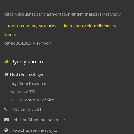
https://goout.net/cs/roman-dragoun-and-michal-zacek/szjvhdx/
Koncert Barbory MOCHOWÉ v doprovodu violoncella Šimona
Marka
pátek 26.4.2024 v 19 hodin
Rychlý kontakt
Hudební nástroje
Ing. René Paciorek
Na Úvoze 372
735 52 Bohumín - Záblatí
+420 724 643 584
obchod@hudebni-nastroj.cz
www.hudebni-nastroj.cz