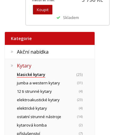
Skladem
Kategorie
Akční nabídka
Kytary
klasické kytary
(25)
jumba a western kytary
(31)
12 ti strunné kytary
(4)
elektroakustické kytary
(23)
elektrické kytary
(4)
ostatní strunné nástroje
(14)
kytarová komba
(2)
příslušenství
(7)