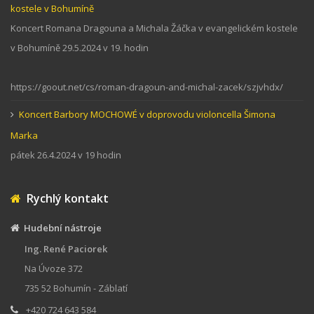
kostele v Bohumíně
Koncert Romana Dragouna a Michala Žáčka v evangelickém kostele
v Bohumíně 29.5.2024 v 19. hodin
https://goout.net/cs/roman-dragoun-and-michal-zacek/szjvhdx/
Koncert Barbory MOCHOWÉ v doprovodu violoncella Šimona
Marka
pátek 26.4.2024 v 19 hodin
Rychlý kontakt
Hudební nástroje
Ing. René Paciorek
Na Úvoze 372
735 52 Bohumín - Záblatí
+420 724 643 584