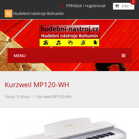
0
Přihlásit / registrovat
0 Kč
Hudební nástroje Bohumín
MENU
Kurzweil MP120-WH
Úvod
/
E-shop
/
/
/
Kurzweil MP120-WH