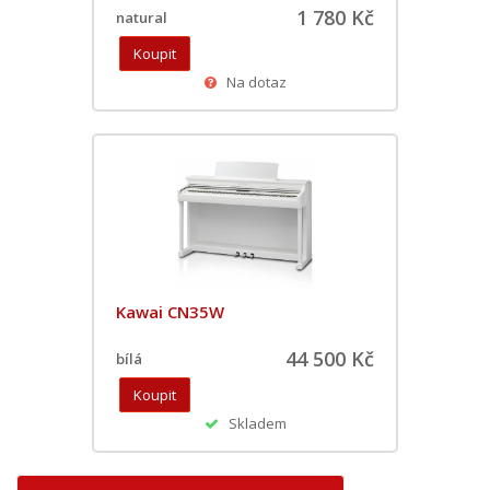
1 780 Kč
natural
Na dotaz
Kawai CN35W
44 500 Kč
bílá
Skladem