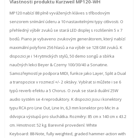
Vlastnosti produktu Kurzweil MP120-WH
MP120 nabízí 88 plně vyvážených kláves s tříbodovým
senzorem snímání úderu a 10 nastavitelnými typy citlivosti. O
přehledný výběr zvuků se stará LED displej s rozlišením 5 x 7
bodů. Piano je vybaveno zvukovým generátorem, který nabízí
maximální polyfonii 256 hlasů a na výběr se 128 GM zvuků. K
dispozici je i 14 rytmických stylů, 50 demo songů a sbírka
naučných lekci Beyer & Czerny 100/30/40 a Sonatine.
Samozřejmostí je podpora MIDI, funkce jako Layer, Split a Dual
a transpozice v rozmezí +/- 2 oktávy. Vybírat si můžete i se 6
typů reverb efektu a 5 Chorus. O zvuk se stará duální 25W
audio systém se 4 reproduktory. K dispozici jsou i konektory
typu RCA pro Line Out, Line In, 6,3 mm konektor pro Mic In a
ddvojica výstupů pro sluchátka. Rozměry: 85 cm x 140 cm x 43.2
cm. Hmotnost: 52 kg. Barevné provedení: White
Keyboard: 88-Note, fully weighted, graded hammer-action with