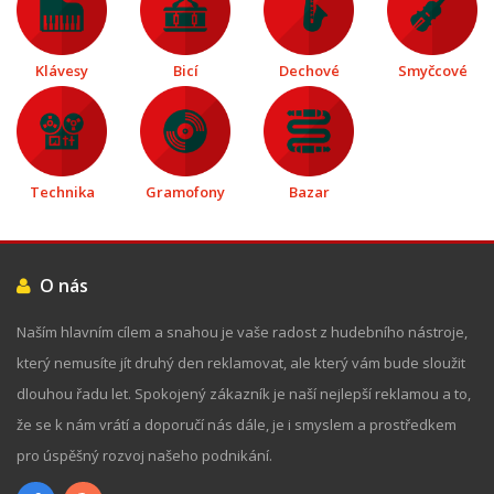
Klávesy
Bicí
Dechové
Smyčcové
Technika
Gramofony
Bazar
O nás
Naším hlavním cílem a snahou je vaše radost z hudebního nástroje,
který nemusíte jít druhý den reklamovat, ale který vám bude sloužit
dlouhou řadu let. Spokojený zákazník je naší nejlepší reklamou a to,
že se k nám vrátí a doporučí nás dále, je i smyslem a prostředkem
pro úspěšný rozvoj našeho podnikání.