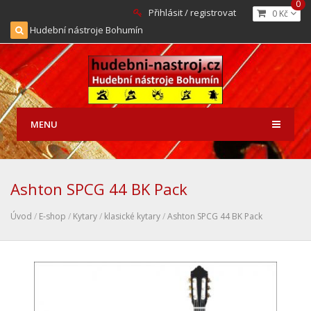
0
Přihlásit / registrovat
0 Kč
Hudební nástroje Bohumín
MENU
Ashton SPCG 44 BK Pack
Úvod
/
E-shop
/
Kytary
/
klasické kytary
/
Ashton SPCG 44 BK Pack