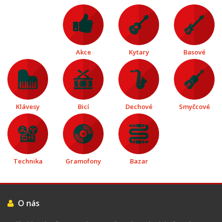
Akce
Kytary
Basové
Klávesy
Bicí
Dechové
Smyčcové
Technika
Gramofony
Bazar
O nás