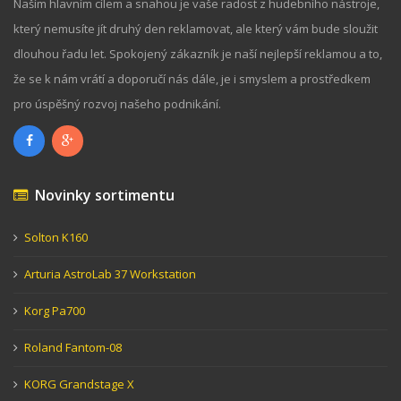
Naším hlavním cílem a snahou je vaše radost z hudebního nástroje,
který nemusíte jít druhý den reklamovat, ale který vám bude sloužit
dlouhou řadu let. Spokojený zákazník je naší nejlepší reklamou a to,
že se k nám vrátí a doporučí nás dále, je i smyslem a prostředkem
pro úspěšný rozvoj našeho podnikání.
Novinky sortimentu
Solton K160
Arturia AstroLab 37 Workstation
Korg Pa700
Roland Fantom-08
KORG Grandstage X