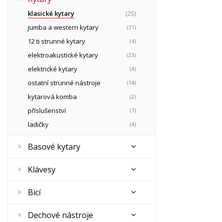
klasické kytary
(25)
jumba a western kytary
(31)
12 ti strunné kytary
(4)
elektroakustické kytary
(23)
elektrické kytary
(4)
ostatní strunné nástroje
(14)
kytarová komba
(2)
příslušenství
(7)
ladičky
(4)
Basové kytary
Klávesy
Bicí
Dechové nástroje