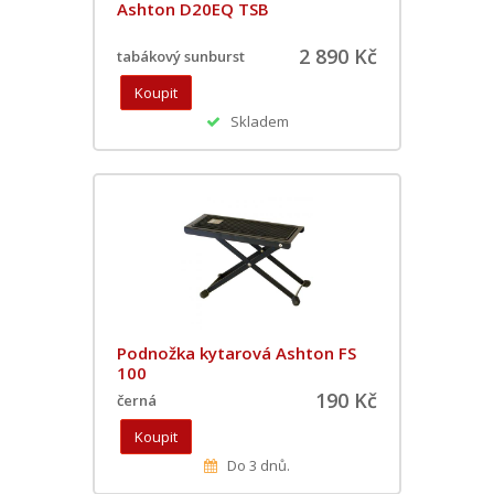
Ashton D20EQ TSB
2 890 Kč
tabákový sunburst
Skladem
Podnožka kytarová Ashton FS
100
190 Kč
černá
Do 3 dnů.