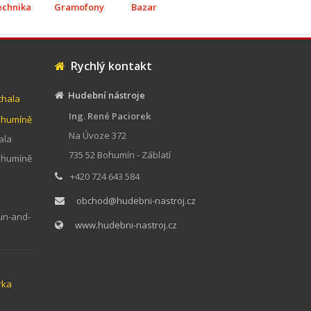
echnika
Gramofony
Bazar
Rychlý kontakt
Hudební nástroje
chala
Ing. René Paciorek
Bohumíně
Na Úvoze 372
ala
735 52 Bohumín - Záblatí
Bohumíně
+420 724 643 584
obchod@hudebni-nastroj.cz
un-and-
www.hudebni-nastroj.cz
rka