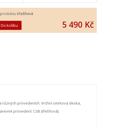
 produktu
třešňová
5 490 Kč
a různých provedeních. Vrchní smrková deska,
arevné provedení: CSB (třešňová).