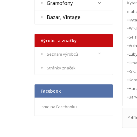
Gramofony
Kyta
mahag
Bazar, Vintage
•Kyta
•Přís
•Se 
Výrobci a značky
•Vrch
Seznam výrobců
•Luby
•Hmat
Stránky značek
•Krk
•Koby
•Har
Facebook
•Barv
Jsme na Facebooku
Sdíl