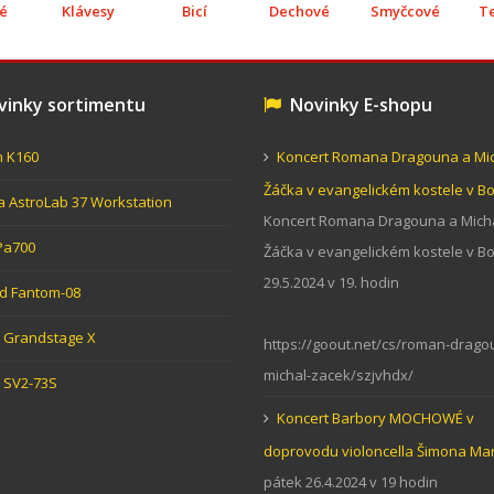
é
Klávesy
Bicí
Dechové
Smyčcové
T
inky sortimentu
Novinky E-shopu
n K160
Koncert Romana Dragouna a Mi
Žáčka v evangelickém kostele v 
ia AstroLab 37 Workstation
Koncert Romana Dragouna a Mich
Pa700
Žáčka v evangelickém kostele v 
29.5.2024 v 19. hodin
d Fantom-08
Grandstage X
https://goout.net/cs/roman-drago
michal-zacek/szjvhdx/
 SV2-73S
Koncert Barbory MOCHOWÉ v
doprovodu violoncella Šimona Ma
pátek 26.4.2024 v 19 hodin