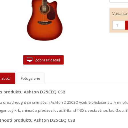
Varianta
Zobrazit detail
 zboží
Fotogalerie
is produktu Ashton D25CEQ CSB
ra dreadnought se snímačem Ashton D 25CEQ včetně příslušenství v mnoh
onový krk, snímač a předzesilovač B-Band T-35 s vestavěnou ladičkou. B
tnosti produktu Ashton D25CEQ CSB