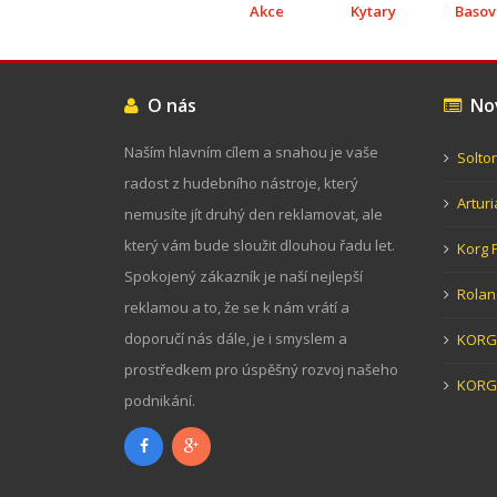
Akce
Kytary
Basov
O nás
Nov
Naším hlavním cílem a snahou je vaše
Solto
radost z hudebního nástroje, který
Artur
nemusíte jít druhý den reklamovat, ale
který vám bude sloužit dlouhou řadu let.
Korg 
Spokojený zákazník je naší nejlepší
Rolan
reklamou a to, že se k nám vrátí a
doporučí nás dále, je i smyslem a
KORG 
prostředkem pro úspěšný rozvoj našeho
KORG
podnikání.