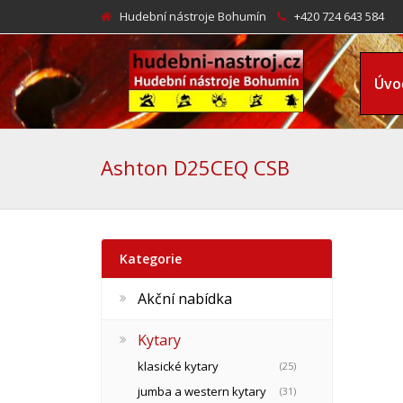
Hudební nástroje Bohumín
+420 724 643 584
Úvo
Ashton D25CEQ CSB
Kategorie
Akční nabídka
Kytary
klasické kytary
(25)
jumba a western kytary
(31)