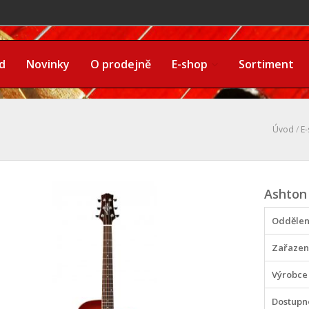
d
Novinky
O prodejně
E-shop
Sortiment
Úvod
/
E
Ashton
Oddělen
Zařazen
Výrobce
Dostupn