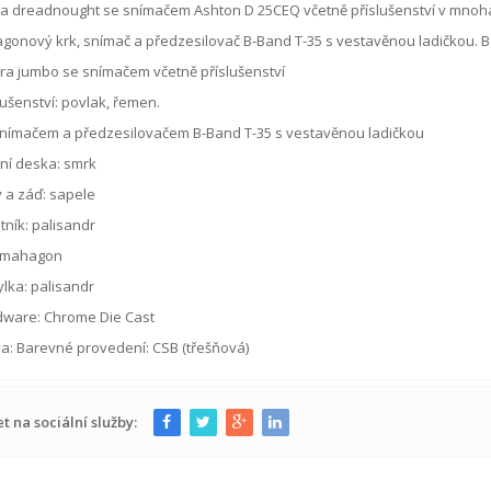
ra dreadnought se snímačem Ashton D 25CEQ včetně příslušenství v mnoh
onový krk, snímač a předzesilovač B-Band T-35 s vestavěnou ladičkou. B
ra jumbo se snímačem včetně příslušenství
lušenství: povlak, řemen.
snímačem a předzesilovačem B-Band T-35 s vestavěnou ladičkou
ní deska: smrk
 a záď: sapele
ník: palisandr
: mahagon
lka: palisandr
dware: Chrome Die Cast
a: Barevné provedení: CSB (třešňová)
et na sociální služby: