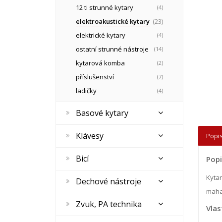
12 ti strunné kytary
(4)
elektroakustické kytary
(23)
elektrické kytary
(4)
ostatní strunné nástroje
(14)
kytarová komba
(2)
příslušenství
(7)
ladičky
(4)
Basové kytary
Klávesy
Popis
Bicí
Pop
Kyta
Dechové nástroje
mahag
Zvuk, PA technika
Vlas