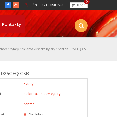
0
Přihlásit / registrovat
0 Kč
Kontakty
-shop
/
Kytary
/
elektroakustické kytary
/
Ashton D25CEQ CSB
 D25CEQ CSB
í
Kytary
í
elektroakustické kytary
Ashton
ost
Na dotaz