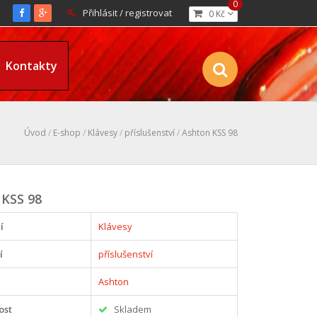
0
Přihlásit / registrovat
0 Kč
Kontakty
Úvod
/
E-shop
/
Klávesy
/
příslušenství
/
Ashton KSS 98
 KSS 98
í
Klávesy
í
příslušenství
Ashton
ost
Skladem