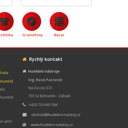
echnika
Gramofony
Bazar
Rychlý kontakt
Hudební nástroje
chala
Ing. René Paciorek
Bohumíně
Na Úvoze 372
ala
735 52 Bohumín - Záblatí
Bohumíně
+420 724 643 584
obchod@hudebni-nastroj.cz
un-and-
www.hudebni-nastroj.cz