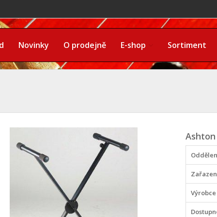
d
Novinky
O prodejně
E-shop
Sortiment
Ashton
Oddělen
Zařazen
Výrobce
Dostupn