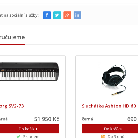
et na sociální služby:
ručujeme
org SV2-73
Sluchátka Ashton HD 60
51 950 Kč
690
erná
černá
Skladem
Do 3 dnů.