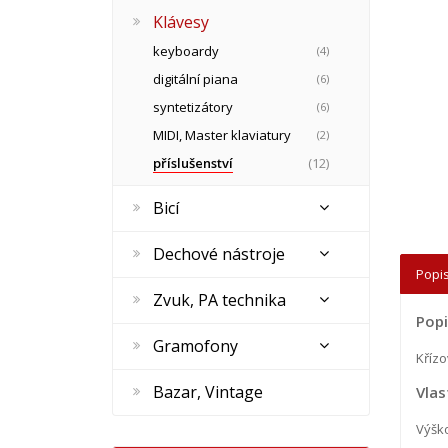
Klávesy
keyboardy
(4)
digitální piana
(6)
syntetizátory
(6)
MIDI, Master klaviatury
(2)
příslušenství
(12)
Bicí
Dechové nástroje
Popis
Zvuk, PA technika
Popi
Gramofony
Křízo
Bazar, Vintage
Vlas
Výško