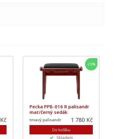
-29%
Pecka PPB-016 R palisandr
mat/černý sedák
 Kč
1 780 Kč
tmavý palisandr
Skladem