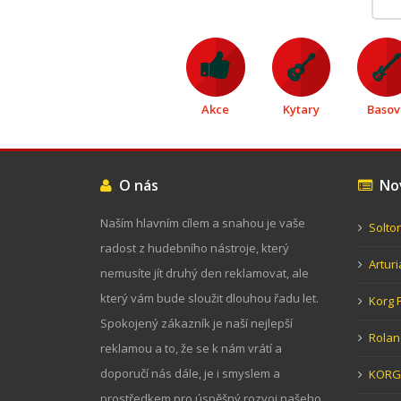
Akce
Kytary
Basov
O nás
Nov
Naším hlavním cílem a snahou je vaše
Solto
radost z hudebního nástroje, který
Artur
nemusíte jít druhý den reklamovat, ale
který vám bude sloužit dlouhou řadu let.
Korg 
Spokojený zákazník je naší nejlepší
Rolan
reklamou a to, že se k nám vrátí a
doporučí nás dále, je i smyslem a
KORG 
prostředkem pro úspěšný rozvoj našeho