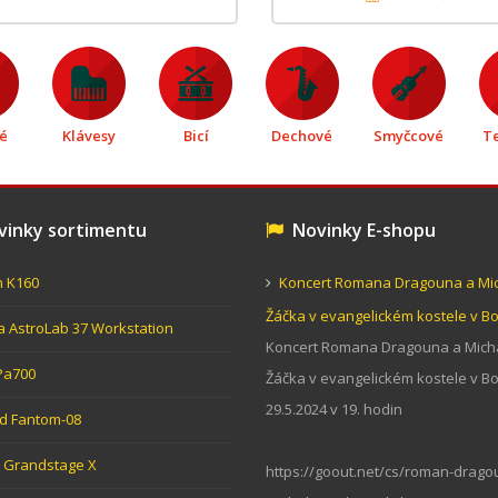
é
Klávesy
Bicí
Dechové
Smyčcové
T
inky sortimentu
Novinky E-shopu
n K160
Koncert Romana Dragouna a Mi
Žáčka v evangelickém kostele v 
ia AstroLab 37 Workstation
Koncert Romana Dragouna a Mich
Pa700
Žáčka v evangelickém kostele v 
29.5.2024 v 19. hodin
d Fantom-08
Grandstage X
https://goout.net/cs/roman-drago