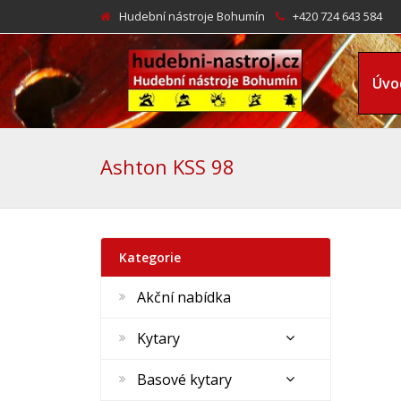
Hudební nástroje Bohumín
+420 724 643 584
Úvo
Ashton KSS 98
Kategorie
Akční nabídka
Kytary
Basové kytary