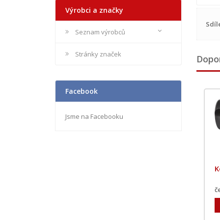
Výrobci a značky
Sdíl
Seznam výrobců
Stránky značek
Dopo
Facebook
Jsme na Facebooku
K
č