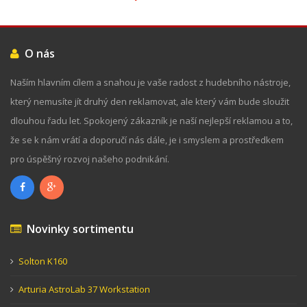
O nás
Naším hlavním cílem a snahou je vaše radost z hudebního nástroje,
který nemusíte jít druhý den reklamovat, ale který vám bude sloužit
dlouhou řadu let. Spokojený zákazník je naší nejlepší reklamou a to,
že se k nám vrátí a doporučí nás dále, je i smyslem a prostředkem
pro úspěšný rozvoj našeho podnikání.
Novinky sortimentu
Solton K160
Arturia AstroLab 37 Workstation