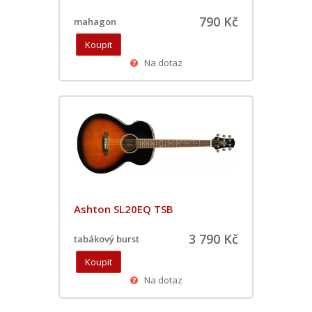
790 Kč
mahagon
Na dotaz
Ashton SL20EQ TSB
3 790 Kč
tabákový burst
Na dotaz