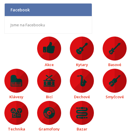
Facebook
Jsme na Facebooku
Akce
Kytary
Basové
Klávesy
Bicí
Dechové
Smyčcové
Technika
Gramofony
Bazar