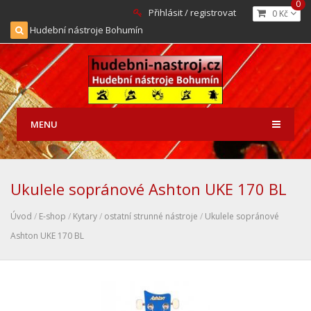
0
Přihlásit / registrovat
0 Kč
Hudební nástroje Bohumín
MENU
Ukulele sopránové Ashton UKE 170 BL
Úvod
/
E-shop
/
Kytary
/
ostatní strunné nástroje
/
Ukulele sopránové
Ashton UKE 170 BL