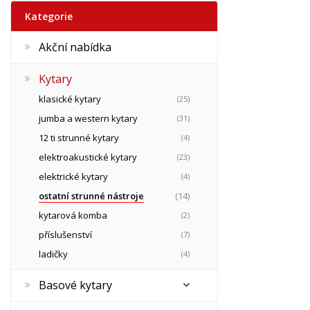
Kategorie
Akční nabídka
Kytary
klasické kytary
(25)
jumba a western kytary
(31)
12 ti strunné kytary
(4)
elektroakustické kytary
(23)
elektrické kytary
(4)
ostatní strunné nástroje
(14)
kytarová komba
(2)
příslušenství
(7)
ladičky
(4)
Basové kytary