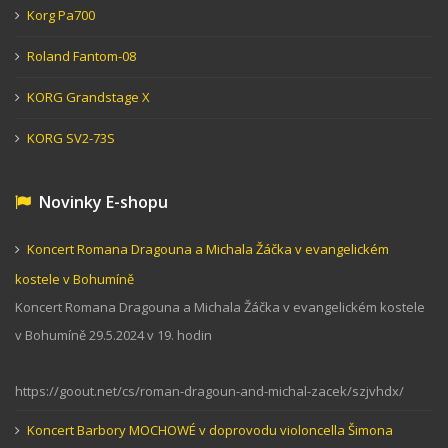
Korg Pa700
Roland Fantom-08
KORG Grandstage X
KORG SV2-73S
Novinky E-shopu
Koncert Romana Dragouna a Michala Žáčka v evangelickém
kostele v Bohumíně
Koncert Romana Dragouna a Michala Žáčka v evangelickém kostele
v Bohumíně 29.5.2024 v 19. hodin
https://goout.net/cs/roman-dragoun-and-michal-zacek/szjvhdx/
Koncert Barbory MOCHOWÉ v doprovodu violoncella Šimona