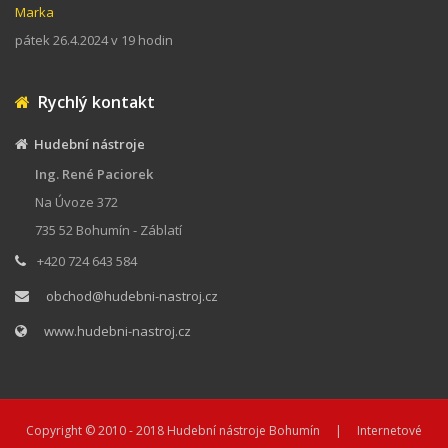
Marka
pátek 26.4.2024 v 19 hodin
Rychlý kontakt
Hudební nástroje
Ing. René Paciorek
Na Úvoze 372
735 52 Bohumín - Záblatí
+420 724 643 584
obchod@hudebni-nastroj.cz
www.hudebni-nastroj.cz
Copyright © 2010 - 2018
Hudební nástroje Bohumín
| Internetové