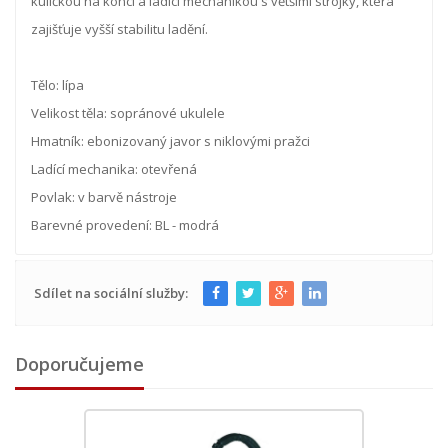
kuličkou na konci a ladicí mechanikou s většími strojky, která
zajišťuje vyšší stabilitu ladění.
Tělo: lípa
Velikost těla: sopránové ukulele
Hmatník: ebonizovaný javor s niklovými pražci
Ladící mechanika: otevřená
Povlak: v barvě nástroje
Barevné provedení: BL - modrá
Sdílet na sociální služby:
Doporučujeme