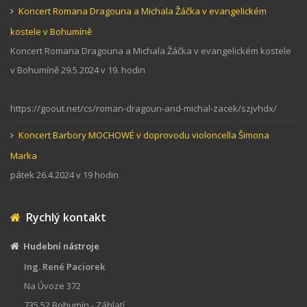
Koncert Romana Dragouna a Michala Žáčka v evangelickém
kostele v Bohumíně
Koncert Romana Dragouna a Michala Žáčka v evangelickém kostele
v Bohumíně 29.5.2024 v 19. hodin
https://goout.net/cs/roman-dragoun-and-michal-zacek/szjvhdx/
Koncert Barbory MOCHOWÉ v doprovodu violoncella Šimona
Marka
pátek 26.4.2024 v 19 hodin
Rychlý kontakt
Hudební nástroje
Ing. René Paciorek
Na Úvoze 372
735 52 Bohumín - Záblatí