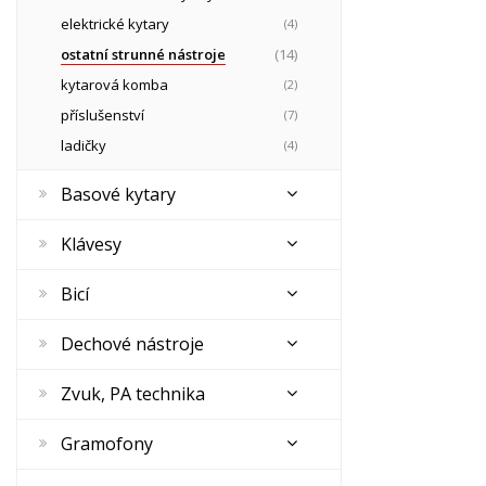
elektrické kytary
(4)
ostatní strunné nástroje
(14)
kytarová komba
(2)
příslušenství
(7)
ladičky
(4)
Basové kytary
Klávesy
Bicí
Dechové nástroje
Zvuk, PA technika
Gramofony