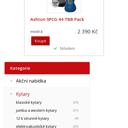
Ashton SPCG 44 TBB Pack
2 390 Kč
modrá
Skladem
Kategorie
Akční nabídka
Kytary
klasické kytary
(25)
jumba a western kytary
(31)
12 ti strunné kytary
(4)
elektroakustické kytary
(23)