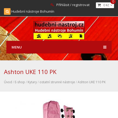
0
Přihlásit / registrovat
0 Kč
Hudební nástroje Bohumín
MENU
Ashton UKE 110 PK
Úvod
/
E-shop
/
Kytary
/
ostatní strunné nástroje
/
Ashton UKE 110 PK