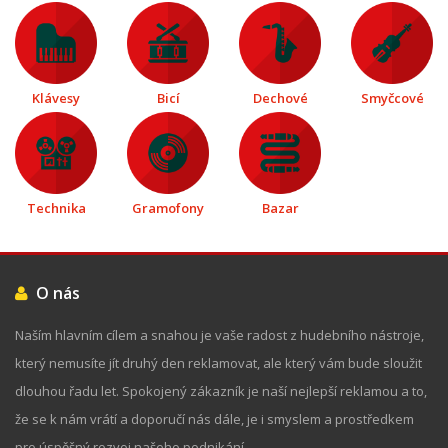
Klávesy
Bicí
Dechové
Smyčcové
Technika
Gramofony
Bazar
O nás
Naším hlavním cílem a snahou je vaše radost z hudebního nástroje,
který nemusíte jít druhý den reklamovat, ale který vám bude sloužit
dlouhou řadu let. Spokojený zákazník je naší nejlepší reklamou a to,
že se k nám vrátí a doporučí nás dále, je i smyslem a prostředkem
pro úspěšný rozvoj našeho podnikání.