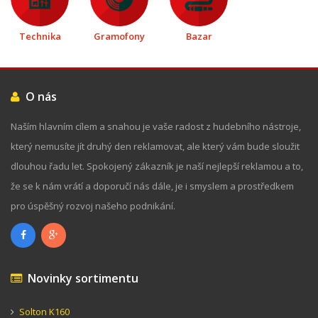
Technika
Gramofony
Bazar
O nás
Naším hlavním cílem a snahou je vaše radost z hudebního nástroje,
který nemusíte jít druhý den reklamovat, ale který vám bude sloužit
dlouhou řadu let. Spokojený zákazník je naší nejlepší reklamou a to,
že se k nám vrátí a doporučí nás dále, je i smyslem a prostředkem
pro úspěšný rozvoj našeho podnikání.
Novinky sortimentu
Solton K160