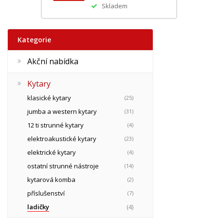
Skladem
Kategorie
Akční nabídka
Kytary
klasické kytary
(25)
jumba a western kytary
(31)
12 ti strunné kytary
(4)
elektroakustické kytary
(23)
elektrické kytary
(4)
ostatní strunné nástroje
(14)
kytarová komba
(2)
příslušenství
(7)
ladičky
(4)