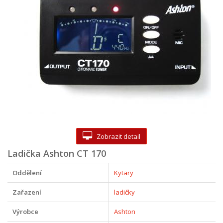
Zobrazit detail
Ladička Ashton CT 170
Oddělení
Kytary
Zařazení
ladičky
Výrobce
Ashton