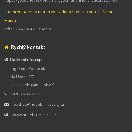
https://goout.net/cs/roman-dragoun-and-michal-zacek/szjvhdx/
Koncert Barbory MOCHOWÉ v doprovodu violoncella Šimona
Marka
pátek 26.4.2024 v 19 hodin
Rychlý kontakt
Hudební nástroje
Ing. René Paciorek
Na Úvoze 372
735 52 Bohumín - Záblatí
+420 724 643 584
obchod@hudebni-nastroj.cz
www.hudebni-nastroj.cz