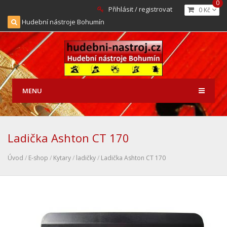
0
Přihlásit / registrovat
0 Kč
Hudební nástroje Bohumín
MENU
Ladička Ashton CT 170
Úvod
/
E-shop
/
Kytary
/
ladičky
/
Ladička Ashton CT 170