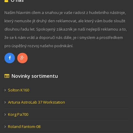
Naším hlavním cílem a snahou je vaše radost z hudebního nástroje,
který nemusíte jít druhý den reklamovat, ale který vám bude sloužit
dlouhou řadu let. Spokojený zákazník je naší nejlepší reklamou a to,
že se k nám vrátí a doporučí nás dále, je i smyslem a prostředkem
pro úspěšný rozvoj našeho podnikání.
Novinky sortimentu
Solton K160
Arturia AstroLab 37 Workstation
Korg Pa700
Roland Fantom-08