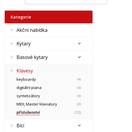
Kategorie
Akční nabídka
Kytary
Basové kytary
Klávesy
keyboardy
(4)
digitální piana
(6)
syntetizátory
(6)
MIDI, Master klaviatury
(2)
příslušenství
(12)
Bicí