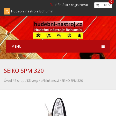
0
Přihlásit / registrovat
0 Kč
Hudební nástroje Bohumín
MENU
SEIKO SPM 320
Úvod
/
E-shop
/
Klávesy
/
příslušenství
/
SEIKO SPM 320