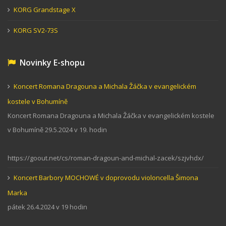
KORG Grandstage X
KORG SV2-73S
Novinky E-shopu
Koncert Romana Dragouna a Michala Žáčka v evangelickém
kostele v Bohumíně
Koncert Romana Dragouna a Michala Žáčka v evangelickém kostele
v Bohumíně 29.5.2024 v 19. hodin
https://goout.net/cs/roman-dragoun-and-michal-zacek/szjvhdx/
Koncert Barbory MOCHOWÉ v doprovodu violoncella Šimona
Marka
pátek 26.4.2024 v 19 hodin