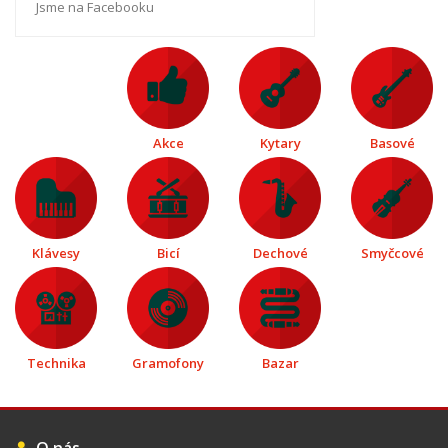
Jsme na Facebooku
Akce
Kytary
Basové
Klávesy
Bicí
Dechové
Smyčcové
Technika
Gramofony
Bazar
O nás