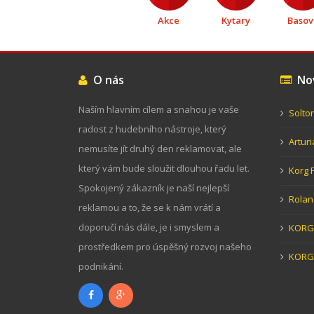
Akce
Kytary
Basov
O nás
Nov
Naším hlavním cílem a snahou je vaše
Solto
radost z hudebního nástroje, který
Artur
nemusíte jít druhý den reklamovat, ale
který vám bude sloužit dlouhou řadu let.
Korg 
Spokojený zákazník je naší nejlepší
Rolan
reklamou a to, že se k nám vrátí a
doporučí nás dále, je i smyslem a
KORG 
prostředkem pro úspěšný rozvoj našeho
KORG
podnikání.