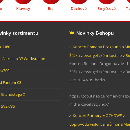
é
Klávesy
Bicí
Dechové
Smyčcové
T
inky sortimentu
Novinky E-shopu
n K160
Koncert Romana Dragouna a Mi
Žáčka v evangelickém kostele v 
ia AstroLab 37 Workstation
Koncert Romana Dragouna a Mich
Pa700
Žáčka v evangelickém kostele v 
29.5.2024 v 19. hodin
d Fantom-08
Grandstage X
https://goout.net/cs/roman-drago
michal-zacek/szjvhdx/
 SV2-73S
Koncert Barbory MOCHOWÉ v
doprovodu violoncella Šimona Ma