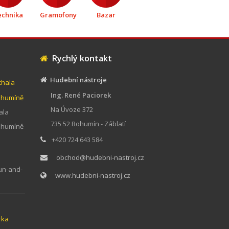
echnika
Gramofony
Bazar
Rychlý kontakt
Hudební nástroje
chala
Ing. René Paciorek
Bohumíně
Na Úvoze 372
ala
735 52 Bohumín - Záblatí
Bohumíně
+420 724 643 584
obchod@hudebni-nastroj.cz
un-and-
www.hudebni-nastroj.cz
rka