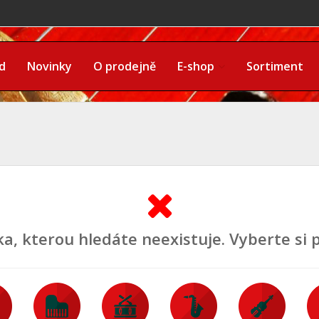
d
Novinky
O prodejně
E-shop
Sortiment
, kterou hledáte neexistuje. Vyberte si