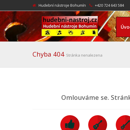
Hudební nástroje Bohumín
+420 724 643 584
Úvo
Chyba 404
Stránka nenalezena
Omlouváme se. Stránka