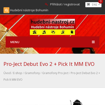
0
Přihlásit / registrovat
0 Kč
Hudební nástroje Bohumín
MENU
Pro-Ject Debut Evo 2 + Pick It MM EVO
Úvod
/
E-shop
/
Gramofony
/
Gramofony Pro-Ject
/
Pro-Ject Debut Evo 2 +
Pick It MM EVO