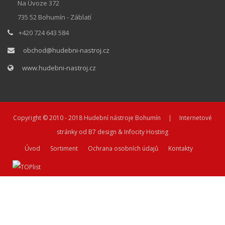
Na Úvoze 372
735 52 Bohumín - Záblatí
+420 724 643 584
obchod@hudebni-nastroj.cz
www.hudebni-nastroj.cz
Copyright © 2010 - 2018
Hudební nástroje Bohumín
| Internetové
stránky od
B7 design
&
Infocity Hosting
Úvod
Sortiment
Ochrana osobních údajů
Kontakty