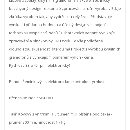
klíčové aspekty, díky nimž gramofon zní skvěle. Technicky
bezchybný design - dokonalé zpracování a ruční výroba v EU. Je
zkrátka vyroben tak, aby vydržel na celý život! Představuje
vynikající přidanou hodnotu a účelný design ve spojení s
technickou vyspělostí. Nabízí 10 barevných variant, vynikající
zpracování a plnokrevný Hi-Fi zvuk. To vše podložené
dlouholetou zkušeností, kterou má Pro-Ject s výrobou kvalitních
gramofonů s vynikajícím poměrem výkon / cena.
Rychlost: 33 a 45 rpm (elektronicky)
Pohon: Řemínkový - s elektronickou kontrolou rychlosti
Přenoska: Pick It MM EVO
Talíř: Kovový s vnitřním TPE tlumením (+ plstěná podložka) -
průměr 300 mm, hmotnost 1,7 kg