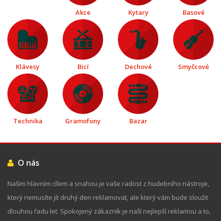
Akce
Kytary
Basové
Klávesy
Bicí
Dechové
Smyčcové
Technika
Gramofony
Bazar
O nás
Naším hlavním cílem a snahou je vaše radost z hudebního nástroje,
který nemusíte jít druhý den reklamovat, ale který vám bude sloužit
dlouhou řadu let. Spokojený zákazník je naší nejlepší reklamou a to,