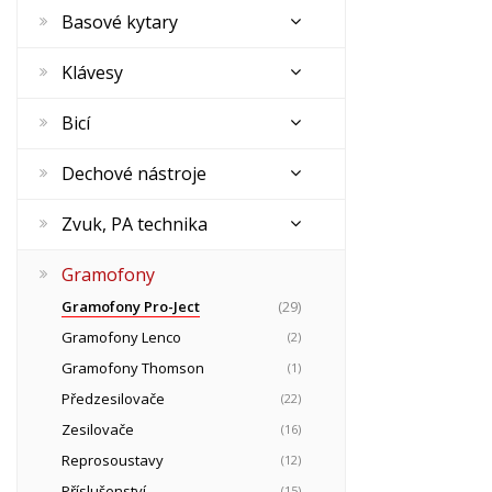
Basové kytary
Klávesy
Bicí
Dechové nástroje
Zvuk, PA technika
Gramofony
Gramofony Pro-Ject
(29)
Gramofony Lenco
(2)
Gramofony Thomson
(1)
Předzesilovače
(22)
Zesilovače
(16)
Reprosoustavy
(12)
Příslušenství
(15)