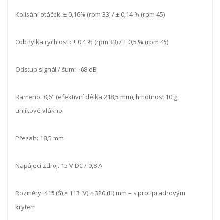
Kolísání otáček: ± 0,16% (rpm 33) / ± 0,14 % (rpm 45)
Odchylka rychlosti: ± 0,4 % (rpm 33) / ± 0,5 % (rpm 45)
Odstup signál / šum: - 68 dB
Rameno: 8,6" (efektivní délka 218,5 mm), hmotnost 10 g,
uhlíkové vlákno
Přesah: 18,5 mm
Napájecí zdroj: 15 V DC / 0,8 A
Rozměry: 415 (Š) × 113 (V) × 320 (H) mm – s protiprachovým
krytem