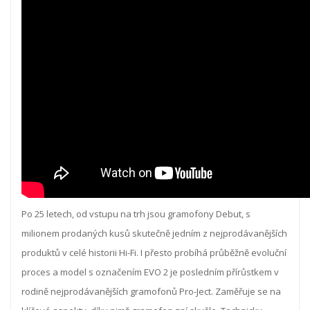
Po 25 letech, od vstupu na trh jsou gramofony Debut, s
milionem prodaných kusů skutečně jedním z nejprodávanějších
produktů v celé historii Hi-Fi. I přesto probíhá průběžně evoluční
proces a model s označením EVO 2 je posledním přírůstkem v
rodině nejprodávanějších gramofonů Pro-Ject. Zaměřuje se na