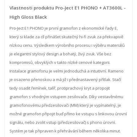
Vlastnosti produktu Pro-Ject E1 PHONO + AT3600L -
High Gloss Black
Pro-Ject E1 PHONO je první gramofon z ekonomické řady E,
který si klade za cíl přinášet skutečný hi-fi zvuk za překvapivě
nízkou cenu. Výsledkem výrobního procesu i výběru materiálů
je elegantní stylový design a bohatý, živý zvuk. Vše bez
kompromisů, obvyklých v takto nízké cenové kategorii.
Instalace gramofonu je velmi jednoduchá a intuitivní. Rameno
je osazeno přenoskou a má již i přednastavený přítlak. Stačí
tedy osadit řemínek, talíř, protiprachový kryt a propojit
gramofon s vhodným vstupem zesilovače. Díky vestavěnému
gramofonovému předzesilovači (MM) který je vypínatelný, je
možné gramofon připojit buď přímo ke vstupu s linkovou úrovní
signálu, nebo zvolit vstup (předzesilovač) s phono úrovní.
Systém je tak připraven k přehrávání během několika minut.