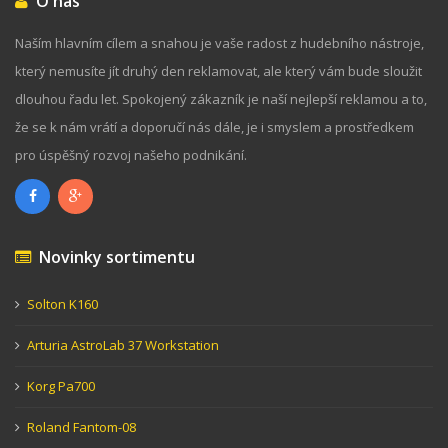
O nás
Naším hlavním cílem a snahou je vaše radost z hudebního nástroje,
který nemusíte jít druhý den reklamovat, ale který vám bude sloužit
dlouhou řadu let. Spokojený zákazník je naší nejlepší reklamou a to,
že se k nám vrátí a doporučí nás dále, je i smyslem a prostředkem
pro úspěšný rozvoj našeho podnikání.
Novinky sortimentu
Solton K160
Arturia AstroLab 37 Workstation
Korg Pa700
Roland Fantom-08