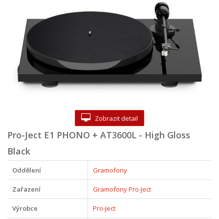
Zobrazit detail
Pro-Ject E1 PHONO + AT3600L - High Gloss
Black
Oddělení
Gramofony
Zařazení
Gramofony Pro-Ject
Výrobce
Pro-Ject