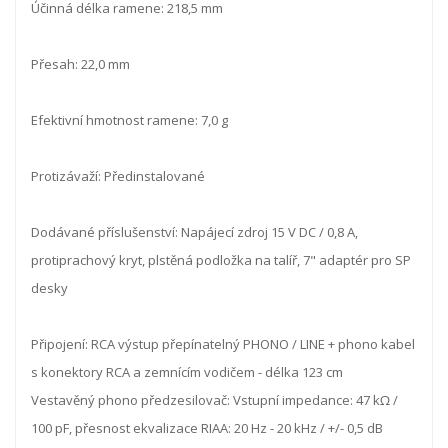
Účinná délka ramene: 218,5 mm
Přesah: 22,0 mm
Efektivní hmotnost ramene: 7,0 g
Protizávaží: Předinstalované
Dodávané příslušenství: Napájecí zdroj 15 V DC / 0,8 A,
protiprachový kryt, plstěná podložka na talíř, 7" adaptér pro SP
desky
Připojení: RCA výstup přepínatelný PHONO / LINE + phono kabel
s konektory RCA a zemnícím vodičem - délka 123 cm
Vestavěný phono předzesilovač: Vstupní impedance: 47 kΩ /
100 pF, přesnost ekvalizace RIAA: 20 Hz - 20 kHz / +/- 0,5 dB