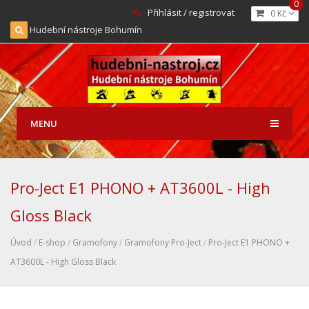
0
Přihlásit / registrovat
0 Kč
Hudební nástroje Bohumín
MENU
Pro-Ject E1 PHONO + AT3600L - High
Gloss Black
Úvod
/
E-shop
/
Gramofony
/
Gramofony Pro-Ject
/
Pro-Ject E1 PHONO +
AT3600L - High Gloss Black