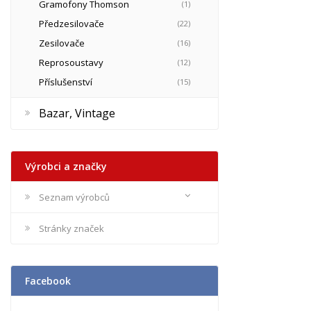
Gramofony Thomson
(1)
Předzesilovače
(22)
Zesilovače
(16)
Reprosoustavy
(12)
Příslušenství
(15)
Bazar, Vintage
Výrobci a značky
Seznam výrobců
Stránky značek
Facebook