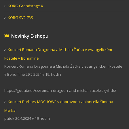
KORG Grandstage X
KORG SV2-73S
Novinky E-shopu
Koncert Romana Dragouna a Michala Žáčka v evangelickém
kostele v Bohumíně
Koncert Romana Dragouna a Michala Žáčka v evangelickém kostele
v Bohumíně 29.5.2024 v 19. hodin
https://goout.net/cs/roman-dragoun-and-michal-zacek/szjvhdx/
Koncert Barbory MOCHOWÉ v doprovodu violoncella Šimona
Marka
pátek 26.4.2024 v 19 hodin