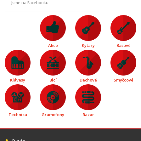
Jsme na Facebooku
Akce
Kytary
Basové
Klávesy
Bicí
Dechové
Smyčcové
Technika
Gramofony
Bazar