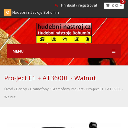
0
Přihlásit / registrovat
0 Kč
Hudební nástroje Bohumín
MENU
Pro-Ject E1 + AT3600L - Walnut
Úvod
/
E-shop
/
Gramofony
/
Gramofony Pro-Ject
/
Pro-Ject E1 + AT3600L -
Walnut