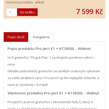
Varianta produktu
ořech
7 599 Kč
Popis zboží
Fotogalerie
Popis produktu Pro-Ject E1 + AT3600L - Walnut
Hi-Fi gramofon "Plug & Play" s vynikajícím poměrem výkon /
cena
Hledáte jednoduchý gramofon se skvělým zvukovým výkonem
za velmi atraktivní cenu? Pro-Ject E1 je tím nejlepším řešením, a
navíc je vyrobený v Evropě!
Vlastnosti produktu Pro-Ject E1 + AT3600L - Walnut
Pro-Ject E1 je první gramofon z ekonomické řady E, který si
klade za cíl přinášet skutečný hi-fi zvuk za překvapivě nízkou