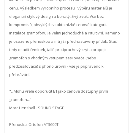
cenu. Výsledkem výrobního procesu i výběru materiálů je
elegantní stylový design a bohatý, živý zvuk. Vše bez
kompromisů, obvyklých v takto nízké cenové kategorii.
Instalace gramofonu je velmi jednoduchá a intuitivní. Rameno
je osazeno přenoskou a má již i přednastavený přítlak. Stačí
tedy osadit řemínek, talíř, protiprachový kryt a propojit
gramofon s vhodným vstupem zesilovače (nebo
předzesilovače) s phono úrovní - vše je připraveno k
přehrávání.
"...Mohu vřele doporučit E1 jako cenově dostupný první
gramofon...“
Marc Henshall - SOUND STAGE
Přenoska: Ortofon AT3600T