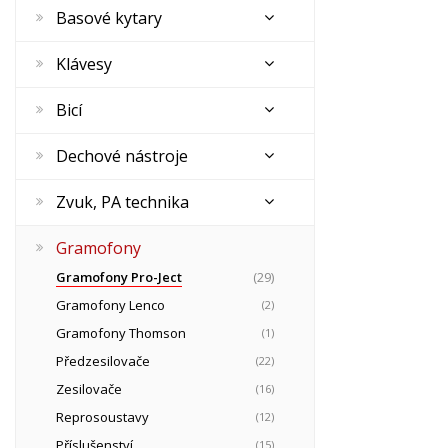
Basové kytary
Klávesy
Bicí
Dechové nástroje
Zvuk, PA technika
Gramofony
Gramofony Pro-Ject
(29)
Gramofony Lenco
(2)
Gramofony Thomson
(1)
Předzesilovače
(22)
Zesilovače
(16)
Reprosoustavy
(12)
Příslušenství
(15)