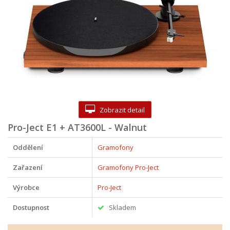
Zobrazit detail
Pro-Ject E1 + AT3600L - Walnut
Oddělení
Gramofony
Zařazení
Gramofony Pro-Ject
Výrobce
Pro-Ject
Dostupnost
Skladem