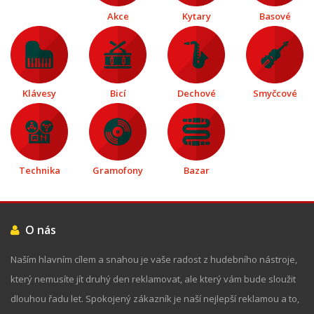
Akce
Kytary
Basové
Klávesy
Bicí
Dechové
Smyčcové
Technika
Gramofony
Bazar
O nás
Naším hlavním cílem a snahou je vaše radost z hudebního nástroje,
který nemusíte jít druhý den reklamovat, ale který vám bude sloužit
dlouhou řadu let. Spokojený zákazník je naší nejlepší reklamou a to,