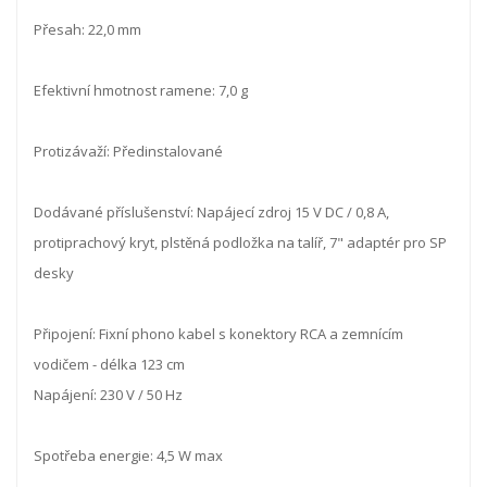
Přesah: 22,0 mm
Efektivní hmotnost ramene: 7,0 g
Protizávaží: Předinstalované
Dodávané příslušenství: Napájecí zdroj 15 V DC / 0,8 A,
protiprachový kryt, plstěná podložka na talíř, 7" adaptér pro SP
desky
Připojení: Fixní phono kabel s konektory RCA a zemnícím
vodičem - délka 123 cm
Napájení: 230 V / 50 Hz
Spotřeba energie: 4,5 W max