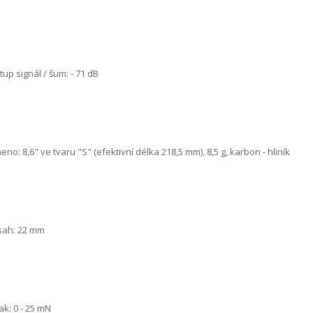
tup signál / šum: - 71 dB
eno: 8,6" ve tvaru "S" (efektivní délka 218,5 mm), 8,5 g, karbon - hliník
sah: 22 mm
lak: 0 - 25 mN