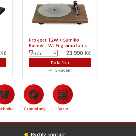
Pro-Ject T2W + Sumiko
Rainier - Wi-Fi gramofon s
m
 Kč
23 990 Kč
Skladem
echnika
Gramofony
Bazar
Rychlý kontakt