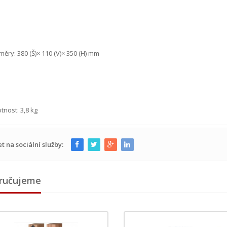
měry: 380 (Š)× 110 (V)× 350 (H) mm
tnost: 3,8 kg
et na sociální služby:
ručujeme