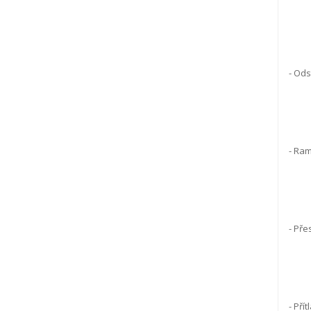
- Ods
- Ram
- Pře
- Přít