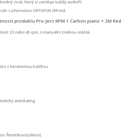
ivněný zvuk, který si zamiluje každý audiofil.
ván s přenoskou ORTOFON 2M-red.
tnosti produktu Pro-Ject RPM 1 Carbon piano + 2M Red
hlost: 33 nebo 45 rpm, s manuální změnou otáček
isko s keramickou kuličkou
netický antiskating
on: Řemínkový(silikon)