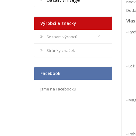
Bazar, Vintage
neovl
Dodá
Vlas
Výrobci a značky
- Ryc
Seznam výrobců
Stránky značek
- Lož
Facebook
Jsme na Facebooku
- Mag
- Poh