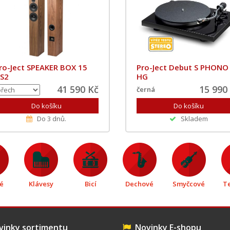
ro-Ject SPEAKER BOX 15
Pro-Ject Debut S PHONO
S2
HG
41 590 Kč
15 990
černá
Do 3 dnů.
Skladem
é
Klávesy
Bicí
Dechové
Smyčcové
T
inky sortimentu
Novinky E-shopu