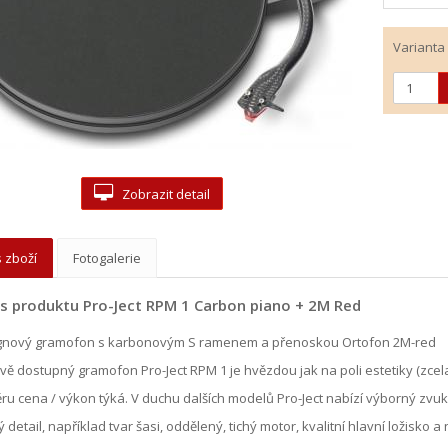
Varianta
Zobrazit detail
 zboží
Fotogalerie
s produktu Pro-Ject RPM 1 Carbon piano + 2M Red
gnový gramofon s karbonovým S ramenem a přenoskou Ortofon 2M-red
ě dostupný gramofon Pro-Ject RPM 1 je hvězdou jak na poli estetiky (zcela 
u cena / výkon týká. V duchu dalších modelů Pro-Ject nabízí výborný zvu
 detail, například tvar šasi, oddělený, tichý motor, kvalitní hlavní ložisko 