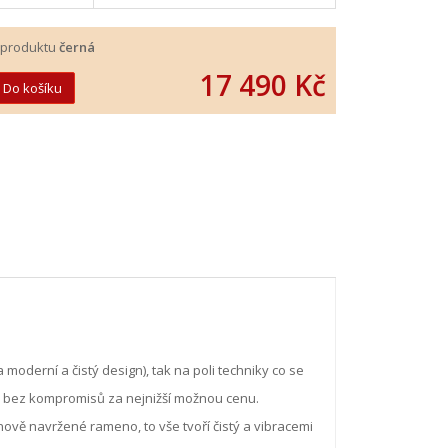
 produktu
černá
17 490 Kč
moderní a čistý design), tak na poli techniky co se
k bez kompromisů za nejnižší možnou cenu.
a nově navržené rameno, to vše tvoří čistý a vibracemi