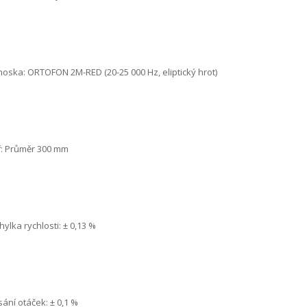
noska: ORTOFON 2M-RED (20-25 000 Hz, eliptický hrot)
íř: Průměr 300 mm
hylka rychlosti: ± 0,13 %
ísání otáček: ± 0,1 %