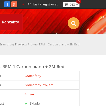
0
Přihlásit / registrovat
0 Kč
Kontakty
Gramofony Pro-Ject
/
Pro-Ject RPM 1 Carbon piano + 2M Red
ct RPM 1 Carbon piano + 2M Red
í
Gramofony
í
Gramofony Pro-Ject
Pro-Ject
ost
Skladem