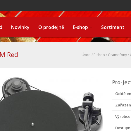
d
Novinky
O prodejně
E-shop
Sortiment
2M Red
Úvod
/
E-shop
/
Gramofony
/
Pro-Je
Oddělen
Zařazen
Výrobce
Dostupn