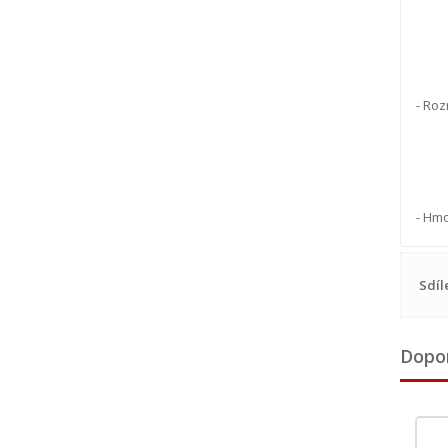
- Roz
- Hmo
Sdíl
Dopo