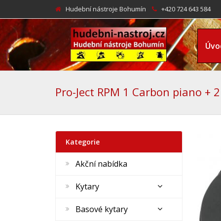
Hudební nástroje Bohumín
+420 724 643 584
Úvo
Pro-Ject RPM 1 Carbon piano + 
Kategorie
Akční nabídka
Kytary
Basové kytary