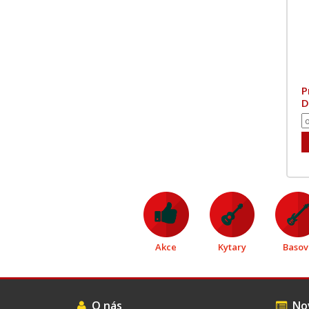
P
D
Akce
Kytary
Basov
O nás
Nov