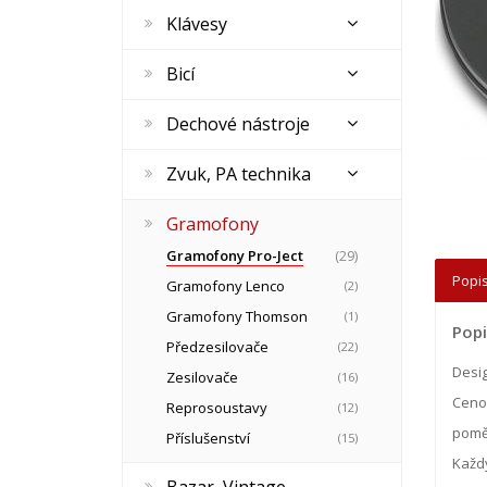
Klávesy
Bicí
Dechové nástroje
Zvuk, PA technika
Gramofony
Gramofony Pro-Ject
(29)
Popis
Gramofony Lenco
(2)
Gramofony Thomson
(1)
Popi
Předzesilovače
(22)
Desi
Zesilovače
(16)
Cenov
Reprosoustavy
(12)
poměr
Příslušenství
(15)
Každý