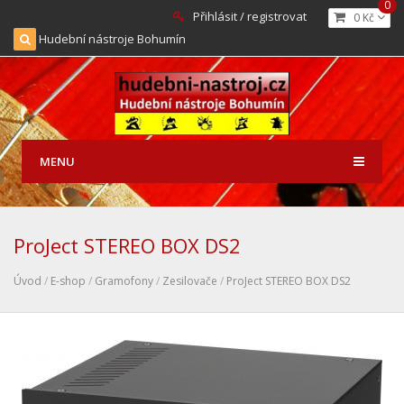
0
Přihlásit / registrovat
0 Kč
Hudební nástroje Bohumín
MENU
ProJect STEREO BOX DS2
Úvod
/
E-shop
/
Gramofony
/
Zesilovače
/
ProJect STEREO BOX DS2