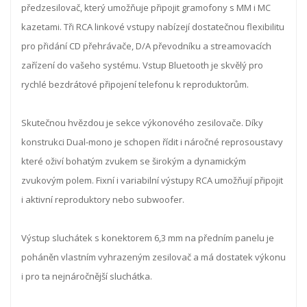
předzesilovač, který umožňuje připojit gramofony s MM i MC
kazetami. Tři RCA linkové vstupy nabízejí dostatečnou flexibilitu
pro přidání CD přehrávače, D/A převodníku a streamovacích
zařízení do vašeho systému. Vstup Bluetooth je skvělý pro
rychlé bezdrátové připojení telefonu k reproduktorům.
Skutečnou hvězdou je sekce výkonového zesilovače. Díky
konstrukci Dual-mono je schopen řídit i náročné reprosoustavy
které oživí bohatým zvukem se širokým a dynamickým
zvukovým polem. Fixní i variabilní výstupy RCA umožňují připojit
i aktivní reproduktory nebo subwoofer.
Výstup sluchátek s konektorem 6,3 mm na předním panelu je
poháněn vlastním vyhrazeným zesilovač a má dostatek výkonu
i pro ta nejnáročnější sluchátka.