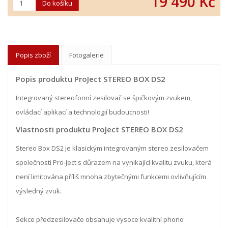
19 490 Kč
Popis zboží
Fotogalerie
Popis produktu ProJect STEREO BOX DS2
Integrovaný stereofonní zesilovač se špičkovým zvukem,
ovládací aplikací a technologií budoucnosti!
Vlastnosti produktu ProJect STEREO BOX DS2
Stereo Box DS2 je klasickým integrovaným stereo zesilovačem
společnosti Pro-Ject s důrazem na vynikající kvalitu zvuku, která
není limitována příliš mnoha zbytečnými funkcemi ovlivňujícím
výsledný zvuk.
Sekce předzesilovače obsahuje vysoce kvalitní phono