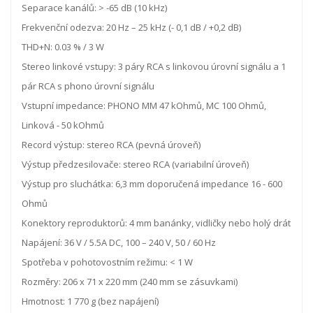
Separace kanálů: > -65 dB (10 kHz)
Frekvenční odezva: 20 Hz – 25 kHz (- 0,1 dB / +0,2 dB)
THD+N: 0.03 % / 3 W
Stereo linkové vstupy: 3 páry RCA s linkovou úrovní signálu a 1
pár RCA s phono úrovní signálu
Vstupní impedance: PHONO MM 47 kOhmů, MC 100 Ohmů,
Linková - 50 kOhmů
Record výstup: stereo RCA (pevná úroveň)
Výstup předzesilovače: stereo RCA (variabilní úroveň)
Výstup pro sluchátka: 6,3 mm doporučená impedance 16 - 600
Ohmů
Konektory reproduktorů: 4 mm banánky, vidličky nebo holý drát
Napájení: 36 V / 5.5A DC, 100 – 240 V, 50 / 60 Hz
Spotřeba v pohotovostním režimu: < 1 W
Rozměry: 206 x 71 x 220 mm (240 mm se zásuvkami)
Hmotnost: 1 770 g (bez napájení)