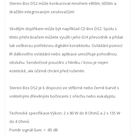
Stereo Box DS2 může konkurovat mnohem větším, těžším a
dražším integrovaným zesilovačům!
Skvělým doplňkem může být například CD Box DS2. Spolu s
tímto přehrávačem můžete využít i jeho D/A převodník a přidat
tak veškerou potřebnou digitální konektivitu. Ovládání pomocí
IR dálkového ovládání nebo aplikace umožňuje pohodlnou
obsluhu. Sendvičové pouzdro z hliníku / kovu je nejen
estetické, ale účinně chrání před rušením.
Stereo Box DS2 je k dispozici ve stříbrné nebo černé barvě s
volitelnými dřevěnými bočnicemi z ořechu nebo eukalyptu.
Technické specifikace:Výkon: 2 x 80 W do 8 Ohmů a 2 x 135 W
do 4 Ohmů
Poměr signál-šum: > -85 dB