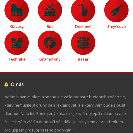
Klávesy
Bicí
Dechové
Smyčcové
Technika
Gramofony
Bazar
O nás
Naším hlavním cílem a snahou je vaše radost z hudebního nástroje,
který nemusíte jít druhý den reklamovat, ale který vám bude sloužit
dlouhou řadu let. Spokojený zákazník je naší nejlepší reklamou a to,
že se k nám vrátí a doporučí nás dále, je i smyslem a prostředkem
pro úspěšný rozvoj našeho podnikání.