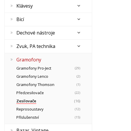
Klávesy
Bicí
Dechové nástroje
Zvuk, PA technika
Gramofony
Gramofony Pro-Ject
(29)
Gramofony Lenco
(2)
Gramofony Thomson
(1)
Předzesilovače
(22)
Zesilovače
(16)
Reprosoustavy
(12)
Příslušenství
(15)
Bazar, Vintage