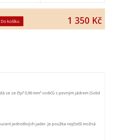
1 350 Kč
dá se ze čtyř 0,96 mm² vodičů s pevným jádrem (Solid
ení jednotlivých jader. Je použita nejčistší možná