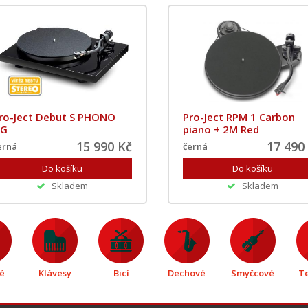
ro-Ject Debut S PHONO
Pro-Ject RPM 1 Carbon
G
piano + 2M Red
15 990 Kč
17 490
erná
černá
Skladem
Skladem
é
Klávesy
Bicí
Dechové
Smyčcové
T