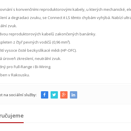
ovnání s konvenčními reproduktorovými kabely, u kterých mechanické, ele
lení a degradaci zvuku, se Connect it LS těmto chybám vyhýbá. Nabízí ultra
ální zvuk.
 dvou reproduktorových kabelů zakončených banánky.
spleten z čtyř pevných vodičů (0,96 mm²).
ití vysoce čisté bezkyslíkacé mědi (HP-OFC).
á úroveň zkreslení, neutrální zvuk.
ný pro Full-Range i Bi-Wiring.
oben v Rakousku.
et na sociální služby:
ručujeme