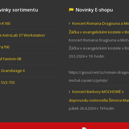
inky sortimentu
Novinky E-shopu
n K160
Koncert Romana Dragouna a Mi
Žáčka v evangelickém kostele v 
ia AstroLab 37 Workstation
Koncert Romana Dragouna a Mich
Pa700
Žáčka v evangelickém kostele v 
29.5.2024 v 19. hodin
d Fantom-08
Grandstage X
https://goout.net/cs/roman-drago
michal-zacek/szjvhdx/
 SV2-73S
Koncert Barbory MOCHOWÉ v
doprovodu violoncella Šimona Ma
pátek 26.4.2024 v 19 hodin