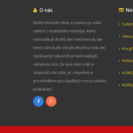
O nás
Nov
Naším hlavním cílem a snahou je vaše
Solto
radost z hudebního nástroje, který
Artur
nemusíte jít druhý den reklamovat, ale
který vám bude sloužit dlouhou řadu let.
Korg 
Spokojený zákazník je naší nejlepší
Rolan
reklamou a to, že se k nám vrátí a
doporučí nás dále, je i smyslem a
KORG 
prostředkem pro úspěšný rozvoj našeho
KORG
podnikání.