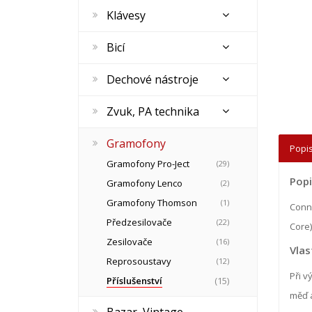
Klávesy
Bicí
Dechové nástroje
Zvuk, PA technika
Gramofony
Popis
Gramofony Pro-Ject
(29)
Popi
Gramofony Lenco
(2)
Gramofony Thomson
(1)
Conne
Předzesilovače
(22)
Core)
Zesilovače
(16)
Vlas
Reprosoustavy
(12)
Při v
Příslušenství
(15)
měď a