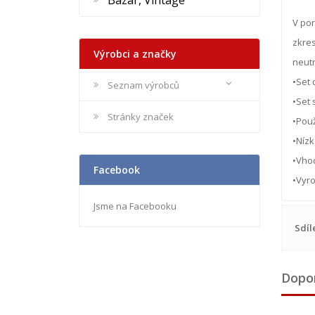
Bazar, Vintage
V por
zkres
Výrobci a značky
neutr
•Set
Seznam výrobců
•Set 
Stránky značek
•Použ
•Nízk
•Vhod
Facebook
•Vyr
Jsme na Facebooku
Sdíl
Dopo