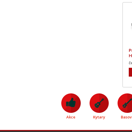
P
H
č
Akce
Kytary
Basov