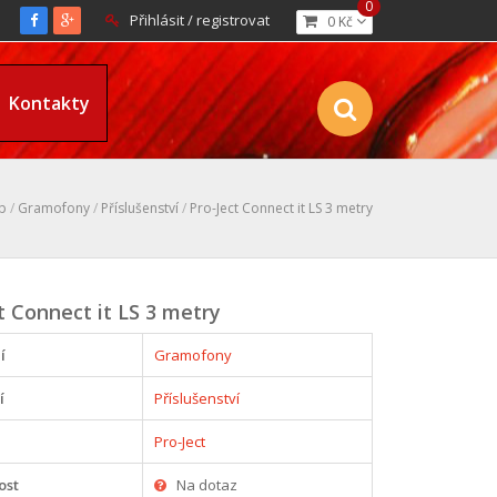
0
Přihlásit / registrovat
0 Kč
Kontakty
p
/
Gramofony
/
Příslušenství
/
Pro-Ject Connect it LS 3 metry
t Connect it LS 3 metry
í
Gramofony
í
Příslušenství
Pro-Ject
ost
Na dotaz