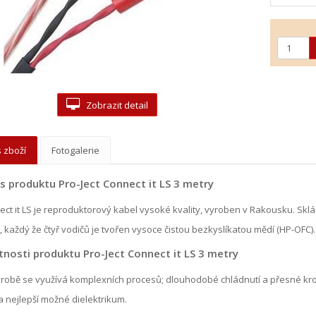
Zobrazit detail
 zboží
Fotogalerie
s produktu Pro-Ject Connect it LS 3 metry
ct it LS je reproduktorový kabel vysoké kvality, vyroben v Rakousku. Sklá
, každý že čtyř vodičů je tvořen vysoce čistou bezkyslíkatou mědí (HP-OFC).
tnosti produktu Pro-Ject Connect it LS 3 metry
ýrobě se využívá komplexních procesů; dlouhodobé chládnutí a přesné krouc
 nejlepší možné dielektrikum.