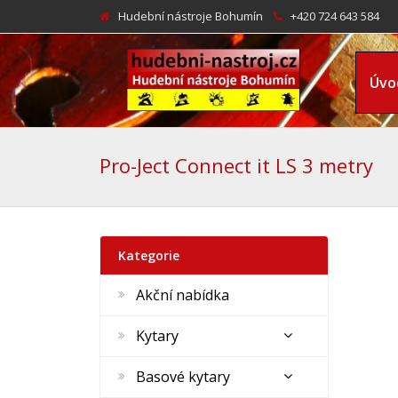
Hudební nástroje Bohumín
+420 724 643 584
Úvo
Pro-Ject Connect it LS 3 metry
Kategorie
Akční nabídka
Kytary
Basové kytary