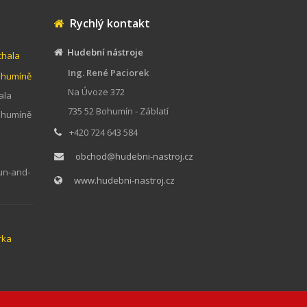
Rychlý kontakt
Hudební nástroje
chala
Ing. René Paciorek
Bohumíně
Na Úvoze 372
ala
735 52 Bohumín - Záblatí
Bohumíně
+420 724 643 584
obchod@hudebni-nastroj.cz
un-and-
www.hudebni-nastroj.cz
rka