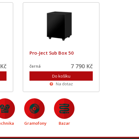
Pro-Ject Sub Box 50
 Kč
7 790 Kč
černá
Na dotaz
echnika
Gramofony
Bazar