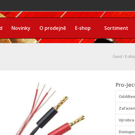
d
Novinky
O prodejně
E-shop
Sortiment
Úvod
/
E-sho
Pro-Jec
Oddělen
Zařazen
Výrobce
Dostupn