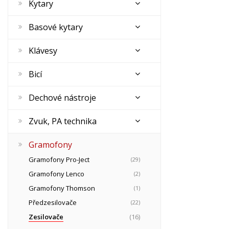
Kytary
Basové kytary
Klávesy
Bicí
Dechové nástroje
Zvuk, PA technika
Gramofony
Gramofony Pro-Ject
(29)
Gramofony Lenco
(2)
Gramofony Thomson
(1)
Předzesilovače
(22)
Zesilovače
(16)