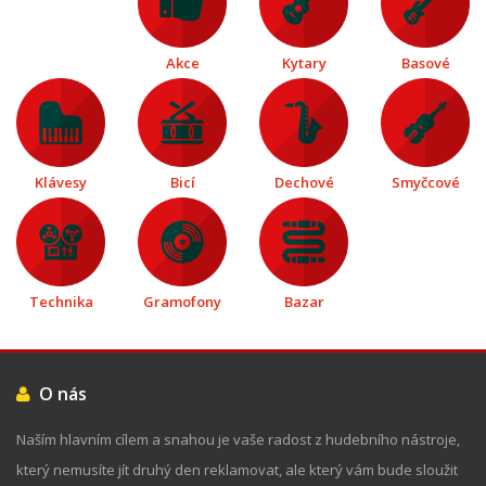
Akce
Kytary
Basové
Klávesy
Bicí
Dechové
Smyčcové
Technika
Gramofony
Bazar
O nás
Naším hlavním cílem a snahou je vaše radost z hudebního nástroje,
který nemusíte jít druhý den reklamovat, ale který vám bude sloužit