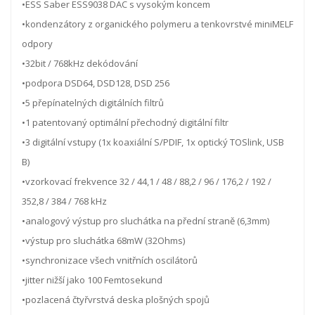
•ESS Saber ESS9038 DAC s vysokým koncem
•kondenzátory z organického polymeru a tenkovrstvé miniMELF
odpory
•32bit / 768kHz dekódování
•podpora DSD64, DSD128, DSD 256
•5 přepínatelných digitálních filtrů
•1 patentovaný optimální přechodný digitální filtr
•3 digitální vstupy (1x koaxiální S/PDIF, 1x optický TOSlink, USB
B)
•vzorkovací frekvence 32 / 44,1 / 48 / 88,2 / 96 / 176,2 / 192 /
352,8 / 384 / 768 kHz
•analogový výstup pro sluchátka na přední straně (6,3mm)
•výstup pro sluchátka 68mW (32Ohms)
•synchronizace všech vnitřních oscilátorů
•jitter nižší jako 100 Femtosekund
•pozlacená čtyřvrstvá deska plošných spojů