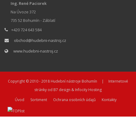
Ing. René Paciorek
Na Úvoze 372
735 52 Bohumín - Záblatí
+420 724 643 584
obchod@hudebni-nastroj.cz
www.hudebni-nastroj.cz
Copyright © 2010 - 2018
Hudební nástroje Bohumín
| Internetové
stránky od
B7 design
&
Infocity Hosting
Úvod
Sortiment
Ochrana osobních údajů
Kontakty