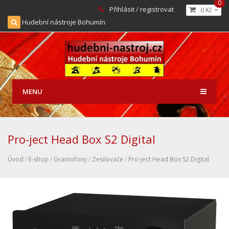
0
Přihlásit / registrovat
0 Kč
Hudební nástroje Bohumín
MENU
Pro-ject Head Box S2 Digital
Úvod
/
E-shop
/
Gramofony
/
Zesilovače
/
Pro-ject Head Box S2 Digital