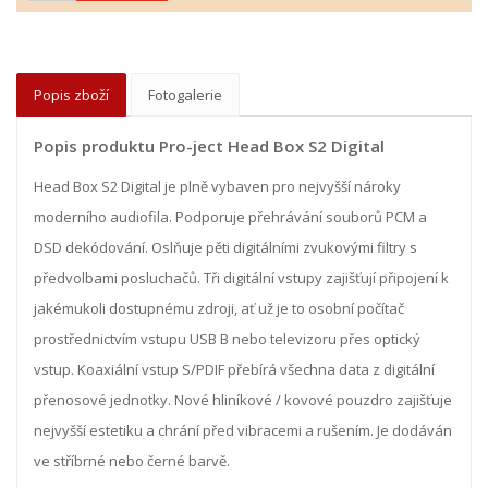
Popis zboží
Fotogalerie
Popis produktu Pro-ject Head Box S2 Digital
Head Box S2 Digital je plně vybaven pro nejvyšší nároky
moderního audiofila. Podporuje přehrávání souborů PCM a
DSD dekódování. Oslňuje pěti digitálními zvukovými filtry s
předvolbami posluchačů. Tři digitální vstupy zajišťují připojení k
jakémukoli dostupnému zdroji, ať už je to osobní počítač
prostřednictvím vstupu USB B nebo televizoru přes optický
vstup. Koaxiální vstup S/PDIF přebírá všechna data z digitální
přenosové jednotky. Nové hliníkové / kovové pouzdro zajišťuje
nejvyšší estetiku a chrání před vibracemi a rušením. Je dodáván
ve stříbrné nebo černé barvě.