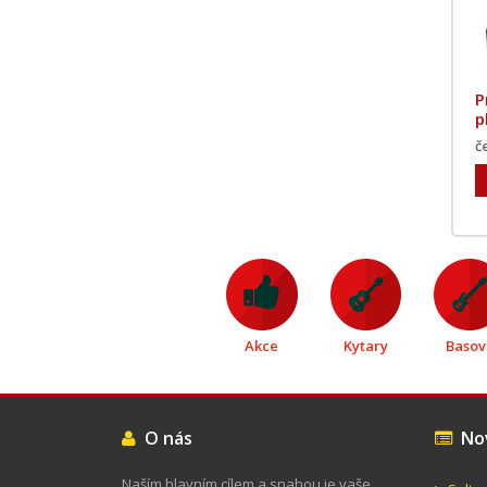
P
p
č
Akce
Kytary
Basov
O nás
Nov
Naším hlavním cílem a snahou je vaše