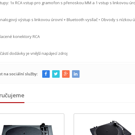
stupy: 1x RCA vstup pro gramofon s přenoskou MM a 1 vstup s linkovou úr
analogový výstup s linkovou úrovní + Bluetooth vysílač • Obvody s nízkou ú
zlacené konektory RCA
částí dodávky je vnější napájecí zdroj
et na sociální služby:
ručujeme