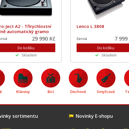
ro-Ject A2 - Třírychlostní
Lenco L 3808
lně automatický gramo
29 990 Kč
7 999
erná
černá
Skladem
Skladem
é
Klávesy
Bicí
Dechové
Smyčcové
T
inky sortimentu
Novinky E-shopu