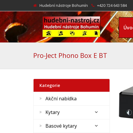
Hudební nástroje Bohumín
+420 724 643 584
Úvo
Pro-Ject Phono Box E BT
Kategorie
Akční nabídka
Kytary
Basové kytary