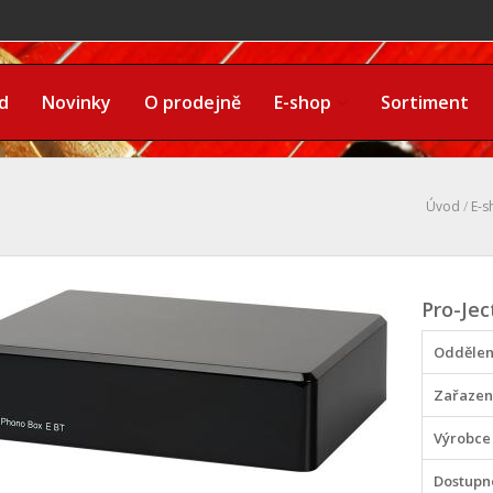
d
Novinky
O prodejně
E-shop
Sortiment
Úvod
/
E-s
Pro-Jec
Oddělen
Zařazen
Výrobce
Dostupn