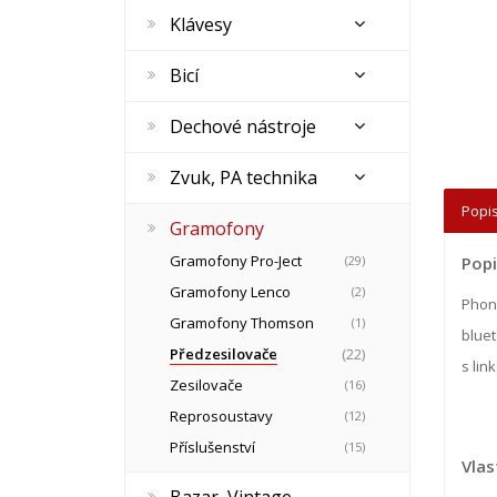
Klávesy
Bicí
Dechové nástroje
Zvuk, PA technika
Popis
Gramofony
Gramofony Pro-Ject
(29)
Popi
Gramofony Lenco
(2)
Phono
Gramofony Thomson
(1)
bluet
Předzesilovače
(22)
s lin
Zesilovače
(16)
Reprosoustavy
(12)
Příslušenství
(15)
Vlas