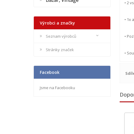
Bazar, Vintage
• 2 v
• 1x 
Výrobci a značky
Seznam výrobců
• Po
Stránky značek
• Sou
Facebook
Sdíl
Jsme na Facebooku
Dopo