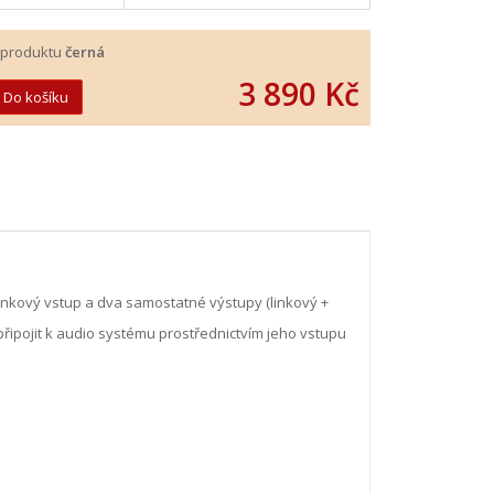
 produktu
černá
3 890 Kč
inkový vstup a dva samostatné výstupy (linkový +
 připojit k audio systému prostřednictvím jeho vstupu