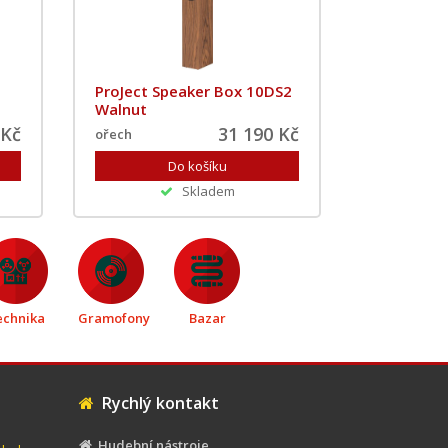
ProJect Speaker Box 10DS2
Walnut
 Kč
31 190 Kč
ořech
Skladem
echnika
Gramofony
Bazar
Rychlý kontakt
Hudební nástroje