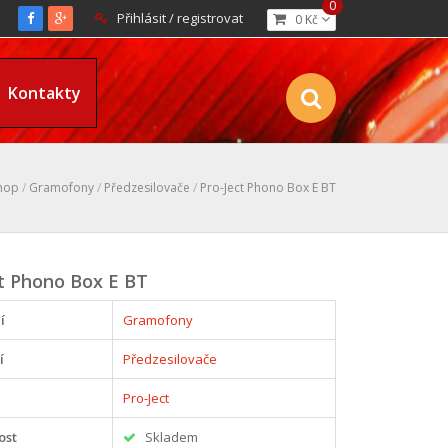
0
Přihlásit / registrovat
0 Kč
Kontakty
hop
/
Gramofony
/
Předzesilovače
/
Pro-Ject Phono Box E BT
t Phono Box E BT
í
Gramofony
í
Předzesilovače
Pro-Ject
ost
Skladem