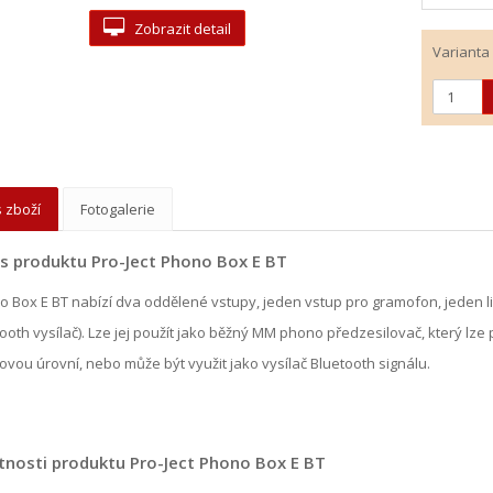
Zobrazit detail
Varianta
 zboží
Fotogalerie
s produktu Pro-Ject Phono Box E BT
 Box E BT nabízí dva oddělené vstupy, jeden vstup pro gramofon, jeden l
ooth vysílač). Lze jej použít jako běžný MM phono předzesilovač, který lze
kovou úrovní, nebo může být využit jako vysílač Bluetooth signálu.
tnosti produktu Pro-Ject Phono Box E BT