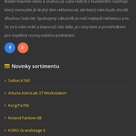
Naším hlavním cílem a snahou je vaše radost z hudebního nástroje,
který nemusíte jít druhý den reklamovat, ale který vám bude sloužit
dlouhou řadu let. Spokojený zákazník je naší nejlepší reklamou a to,
že se k nám vrátí a doporučí nás dále, je i smyslem a prostředkem
pro úspěšný rozvoj našeho podnikání.
Novinky sortimentu
Solton K160
Arturia AstroLab 37 Workstation
Korg Pa700
Roland Fantom-08
KORG Grandstage X