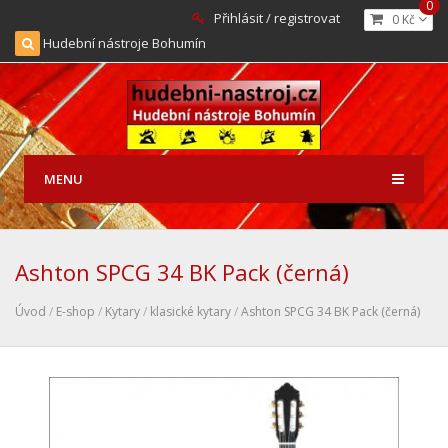
0
Přihlásit / registrovat
0 Kč
Hudební nástroje Bohumín
MENU
Ashton SPCG 34 BK Pack (černá)
Úvod
/
E-shop
/
Kytary
/
klasické kytary
/
Ashton SPCG 34 BK Pack (černá)