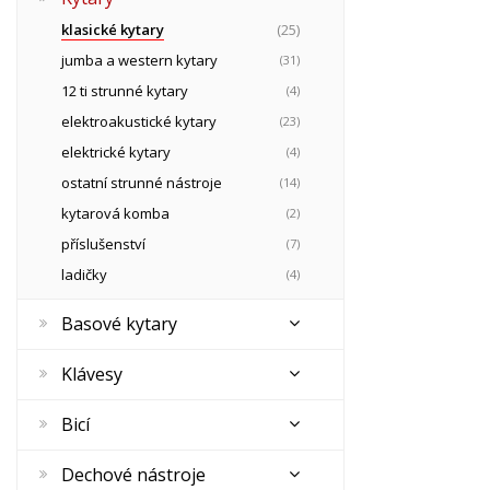
klasické kytary
(25)
jumba a western kytary
(31)
12 ti strunné kytary
(4)
elektroakustické kytary
(23)
elektrické kytary
(4)
ostatní strunné nástroje
(14)
kytarová komba
(2)
příslušenství
(7)
ladičky
(4)
Basové kytary
Klávesy
Bicí
Dechové nástroje