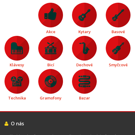
Akce
Kytary
Basové
Klávesy
Bicí
Dechové
Smyčcové
Technika
Gramofony
Bazar
O nás